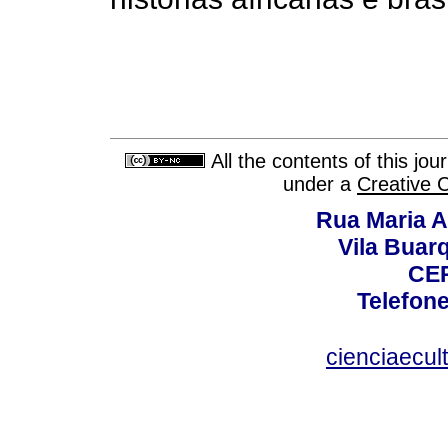
All the contents of this jo
under a
Creative 
Rua Maria A
Vila Buar
CEP
Telefone
cienciaecul