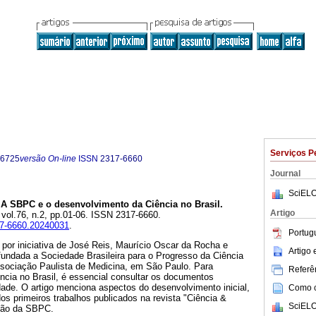
Serviços P
-6725
versão On-line
ISSN
2317-6660
Journal
SciELO
A SBPC e o desenvolvimento da Ciência no Brasil
.
Artigo
, vol.76, n.2, pp.01-06. ISSN 2317-6660.
317-6660.20240031
.
Portug
 por iniciativa de José Reis, Maurício Oscar da Rocha e
Artigo
fundada a Sociedade Brasileira para o Progresso da Ciência
ssociação Paulista de Medicina, em São Paulo. Para
Referên
ncia no Brasil, é essencial consultar os documentos
ade. O artigo menciona aspectos do desenvolvimento inicial,
Como ci
s primeiros trabalhos publicados na revista "Ciência &
SciELO
ação da SBPC.