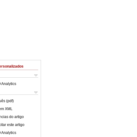
ersonalizados
 Analytics
uês (pdf)
 em XML
cias do artigo
tar este artigo
 Analytics