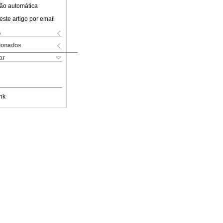
ão automática
este artigo por email
s
cionados
ar
nk