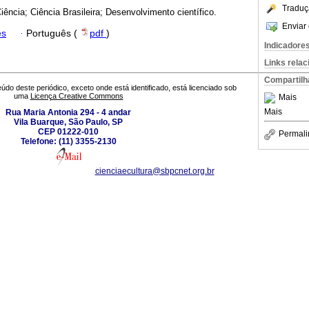
Traduç
ência; Ciência Brasileira; Desenvolvimento científico.
Enviar 
ês
·
Português (
pdf
)
Indicadore
Links rela
Compartilh
údo deste periódico, exceto onde está identificado, está licenciado sob
uma
Licença Creative Commons
Mais
Mais
Rua Maria Antonia 294 - 4 andar
Vila Buarque, São Paulo, SP
CEP 01222-010
Permali
Telefone: (11) 3355-2130
cienciaecultura@sbpcnet.org.br