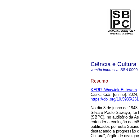
Ciência e Cultura
versão impressa
ISSN
0009
Resumo
KERR, Warwick Estevam
.
Cienc. Cult.
[online]. 2024
https://doi.org/10.5935/2
No dia 8 de junho de 1948,
Silva e Paulo Sawaya, foi 
(SBPC), no auditório da A
entender a evolução da ciê
publicados por esta Socied
destacando a progressão do
Cultura", órgão de divulg