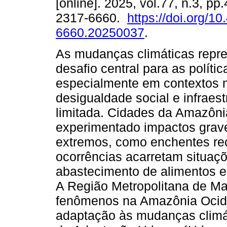
[online]. 2025, vol.77, n.3, pp
2317-6660.
https://doi.org/1
6660.20250037
.
As mudanças climáticas rep
desafio central para as polític
especialmente em contextos 
desigualdade social e infraes
limitada. Cidades da Amazôni
experimentado impactos grave
extremos, como enchentes rec
ocorrências acarretam situaç
abastecimento de alimentos e
A Região Metropolitana de M
fenômenos na Amazônia Ociden
adaptação às mudanças climáti