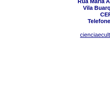
Rua Maria A
Vila Buar
CEP
Telefone
cienciaecul