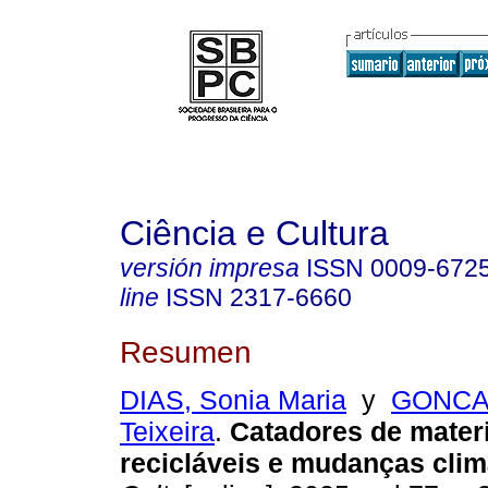
Ciência e Cultura
versión impresa
ISSN
0009-672
line
ISSN
2317-6660
Resumen
DIAS, Sonia Maria
y
GONCAL
Teixeira
.
Catadores de mater
recicláveis e mudanças clim