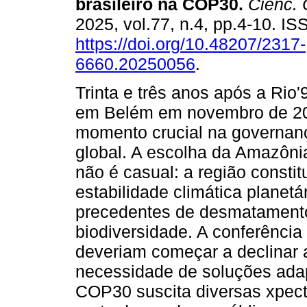
brasileiro na COP30
.
Cienc. C
2025, vol.77, n.4, pp.4-10. I
https://doi.org/10.48207/2317-
6660.20250056
.
Trinta e três anos após a Rio
em Belém em novembro de 2
momento crucial na governanç
global. A escolha da Amazôn
não é casual: a região consti
estabilidade climática planet
precedentes de desmatamento
biodiversidade. A conferênci
deveriam começar a declinar a
necessidade de soluções adap
COP30 suscita diversas xpecta