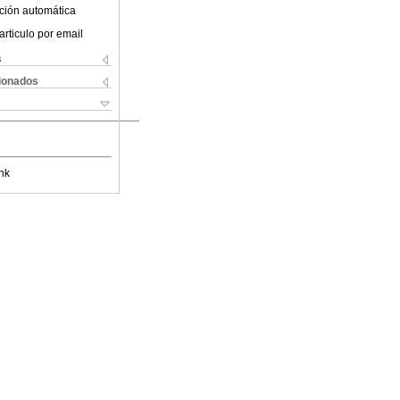
ción automática
articulo por email
s
cionados
nk