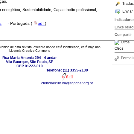
ção.
Traduc
 energética; Sustentabilidade; Capacitação profissional;
Enviar 
Indicadore
s
·
Portugués (
pdf
)
Links rela
Compartir
Otros
tenido de esta revista, excepto dónde está identificado, está bajo una
Otros
Licencia Creative Commons
Rua Maria Antonia 294 - 4 andar
Permali
Vila Buarque, São Paulo, SP
CEP 01222-010
Telefone: (11) 3355-2130
cienciaecultura@sbpcnet.org.br