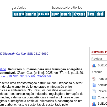
Servicios 
6725
versión On-line
ISSN
2317-6660
Revista
SciELO
rtino
.
Recursos humanos para uma transição energética
Articulo
ustentável
.
Cienc. Cult.
[online]. 2025, vol.77, n.4, pp.16-20.
doi.org/10.48207/2317-6660.20250058
.
Portug
resenta uma transformação estrutural que ultrapassa o setor
Articu
igindo planejamento de longo prazo e integração entre
icas e ambientais. No Brasil, os desafios envolvem
Referen
éticas, descarbonização industrial, regulação e formação de
 mudança demanda competências interdisciplinares e uso
Como ci
itais e inteligência artificial, orientadas à construção de um
SciELO
em carbono, justo e sustentável, sustentado pelo