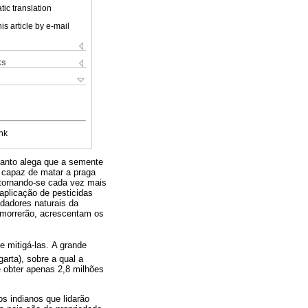
ic translation
is article by e-mail
ks
nk
santo alega que a semente
a capaz de matar a praga
tornando-se cada vez mais
 aplicação de pesticidas
dadores naturais da
 morrerão, acrescentam os
 mitigá-las. A grande
garta), sobre a qual a
e obter apenas 2,8 milhões
os indianos que lidarão