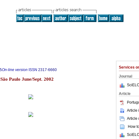
Services 
5
On-line version
ISSN
2317-6660
Journal
1 São Paulo June/Sept. 2002
SciELO
Article
Portug
Article
Article
How to 
SciELO