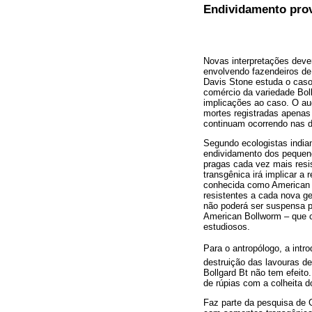
Endividamento prov
Novas interpretações deve
envolvendo fazendeiros de
Davis Stone estuda o caso
comércio da variedade Boll
implicações ao caso. O a
mortes registradas apenas 
continuam ocorrendo nas d
Segundo ecologistas india
endividamento dos pequenos
pragas cada vez mais resi
transgênica irá implicar a
conhecida como American 
resistentes a cada nova ge
não poderá ser suspensa p
American Bollworm – que c
estudiosos.
Para o antropólogo, a intr
destruição das lavouras d
Bollgard Bt não tem efeito
de rúpias com a colheita d
Faz parte da pesquisa de G