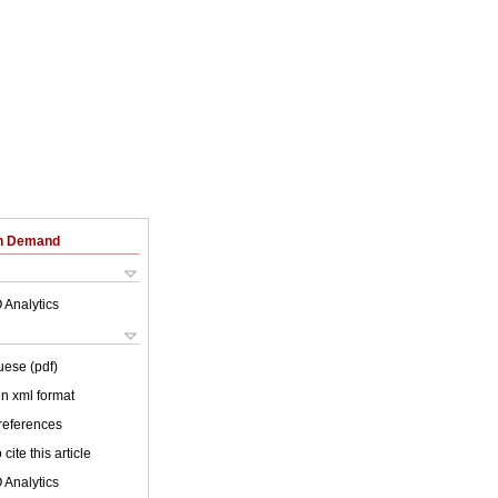
on Demand
 Analytics
uese (pdf)
 in xml format
 references
cite this article
 Analytics