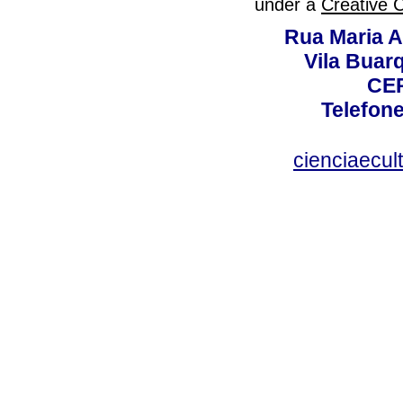
under a
Creative 
Rua Maria A
Vila Buar
CEP
Telefone
cienciaecul