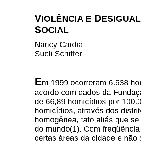
V
D
IOLÊNCIA E
ESIGUA
S
OCIAL
Nancy Cardia
Sueli Schiffer
E
m 1999 ocorreram 6.638 hom
acordo com dados da Fundaç
de 66,89 homicídios por 100.0
homicídios, através dos distr
homogênea, fato aliás que se 
do mundo(1). Com freqüência
certas áreas da cidade e não 