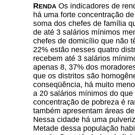
R
Os indicadores de rend
ENDA
há uma forte concentração de 
soma dos chefes de família q
de até 3 salários mínimos men
chefes de domicílio que não 
22% estão nesses quatro dist
recebem até 3 salários mínimo
apenas 8, 37% dos moradores
que os distritos são homogên
conseqüência, há muito menos
a 20 salários mínimos do que 
concentração de pobreza é ra
também apresentam áreas de
Nessa cidade há uma pulveri
Metade dessa população hab