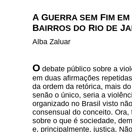
A G
F
UERRA SEM
IM EM
B
R
J
AIRROS DO
IO DE
A
Alba Zaluar
O
debate público sobre a vio
em duas afirmações repetidas
da ordem da retórica, mais do
senão o único, seria a violênci
organizado no Brasil visto n
consensual do conceito. Ora,
sobre o que é sociedade, dem
e, principalmente, justiça. Não