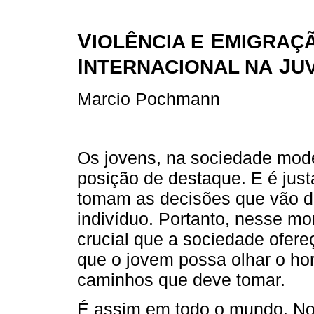
V
E
IOLÊNCIA E
MIGRAÇ
I
J
NTERNACIONAL NA
U
Marcio Pochmann
Os jovens, na sociedade mode
posição de destaque. E é jus
tomam as decisões que vão da
indivíduo. Portanto, nesse m
crucial que a sociedade ofer
que o jovem possa olhar o hor
caminhos que deve tomar.
É assim em todo o mundo. No 