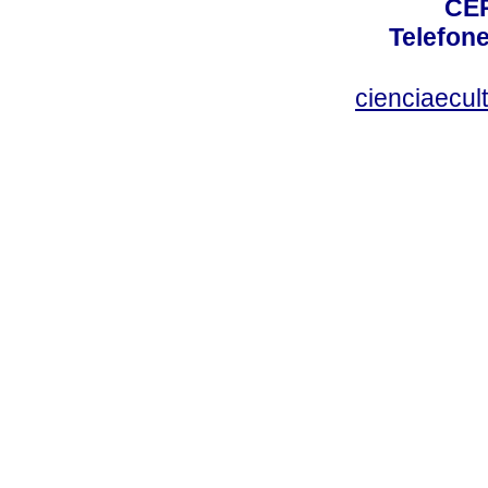
CEP
Telefone
cienciaecul