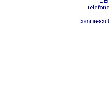
CEP
Telefone
cienciaecul