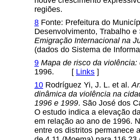
regiões.
8
Fonte: Prefeitura do Municíp
Desenvolvimento, Trabalho e 
Emigração Internacional na J
(dados do Sistema de Infor
9
Mapa de risco da violência:
1996. [
Links
]
10
Rodríguez Yi, J. L. et al.
An
dinâmica da violência na cid
1996 e 1999
. São José dos
O estudo indica a elevação da
em relação ao ano de 1996. N
entre os distritos permanece 
de 4,11 (Moema) para 116,23 