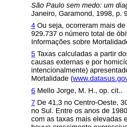
São Paulo sem medo: um diag
Janeiro, Garamond, 1998, 
4
Ou seja, ocorreram mais de 
929.737 o número total de óbi
Informações sobre Mortalidad
5
Taxas calculadas a partir d
causas externas e por homicí
intencionalmente) apresentad
Mortalidade (
www.datasus.gov
6
Mello Jorge, M. H., op. cit..
7
De 41,3 no Centro-Oeste, 30
no Sul. Entre os anos de 198
com as taxas mais elevadas 
houve crescimento expressivo