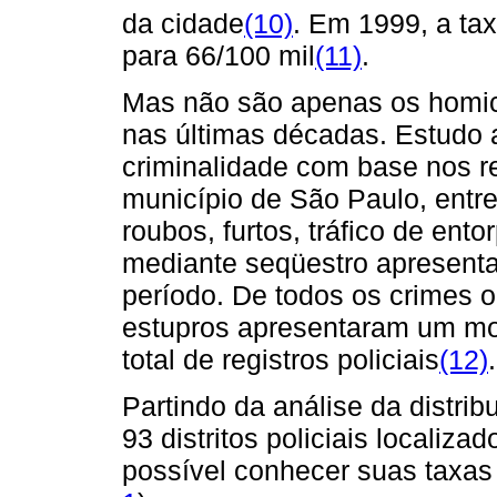
da cidade
(10)
. Em 1999, a ta
para 66/100 mil
(11)
.
Mas não são apenas os homic
nas últimas décadas. Estudo 
criminalidade com base nos r
município de São Paulo, entr
roubos, furtos, tráfico de ento
mediante seqüestro apresent
período. De todos os crimes 
estupros apresentaram um mo
total de registros policiais
(12)
.
Partindo da análise da distrib
93 distritos policiais localiza
possível conhecer suas taxas