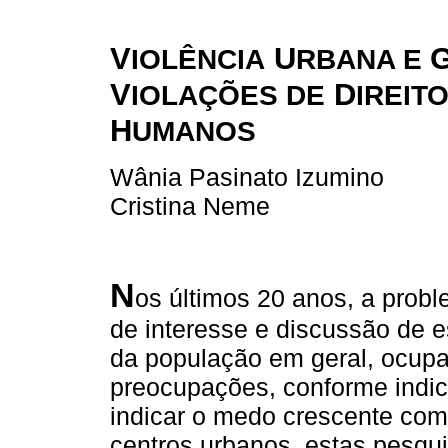
V
U
IOLÊNCIA
RBANA E
V
D
IOLAÇÕES DE
IREIT
H
UMANOS
Wânia Pasinato Izumino
Cristina Neme
N
os últimos 20 anos, a probl
de interesse e discussão de e
da população em geral, ocupa
preocupações, conforme indic
indicar o medo crescente co
centros urbanos, estas pesq