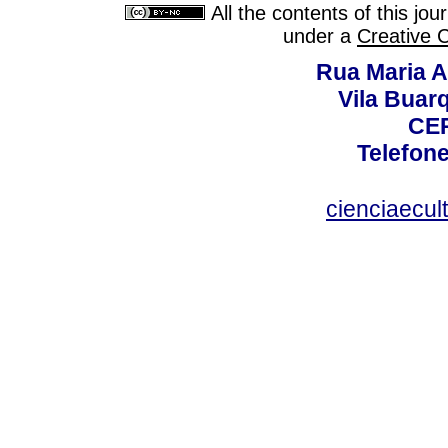
All the contents of this jo
under a
Creative 
Rua Maria A
Vila Buar
CEP
Telefone
cienciaecul