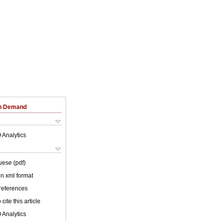
on Demand
 Analytics
uese (pdf)
 in xml format
 references
cite this article
 Analytics