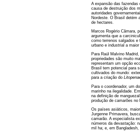
A expansão das fazendas d
causa de destruição dos m
autoridades governamentai
Nordeste. O Brasil detém 
de hectares.
Marcos Rogério Câmara, pe
argumenta que a carcinicu
como terrenos salgados e t
urbano e industrial a maio
Para Raúl Malvino Madrid,
propriedades são muito ma
representam um opção eco
Brasil tem potencial para 
cultivados do mundo: exten
para a criação do
Litopena
Para o coordenador, um do
marinho na ilegalidade. E
na definição de manguezal
produção de camarões no l
Os países asiáticos, maio
Jurgenne Primavera, busca
camarão. A especialista ex
números da devastação: na
mil ha; e, em Bangladesh, 