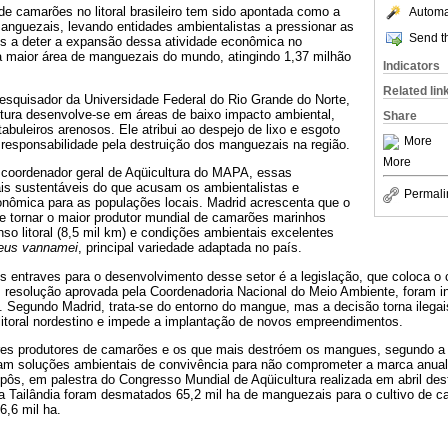
e camarões no litoral brasileiro tem sido apontada como a
Automat
anguezais, levando entidades ambientalistas a pressionar as
Send th
s a deter a expansão dessa atividade econômica no
a maior área de manguezais do mundo, atingindo 1,37 milhão
Indicators
Related lin
squisador da Universidade Federal do Rio Grande do Norte,
ltura desenvolve-se em áreas de baixo impacto ambiental,
Share
abuleiros arenosos. Ele atribui ao despejo de lixo e esgoto
More
r responsabilidade pela destruição dos manguezais na região.
More
 coordenador geral de Aqüicultura do MAPA, essas
is sustentáveis do que acusam os ambientalistas e
Permali
nômica para as populações locais. Madrid acrescenta que o
se tornar o maior produtor mundial de camarões marinhos
so litoral (8,5 mil km) e condições ambientais excelentes
eus vannamei
, principal variedade adaptada no país.
s entraves para o desenvolvimento desse setor é a legislação, que coloca o 
m resolução aprovada pela Coordenadoria Nacional do Meio Ambiente, foram i
. Segundo Madrid, trata-se do entorno do mangue, mas a decisão torna ilegai
itoral nordestino e impede a implantação de novos empreendimentos.
res produtores de camarões e os que mais destróem os mangues, segundo a es
m soluções ambientais de convivência para não comprometer a marca anual 
pôs, em palestra do Congresso Mundial de Aqüicultura realizada em abril des
 Tailândia foram desmatados 65,2 mil ha de manguezais para o cultivo de c
6,6 mil ha.