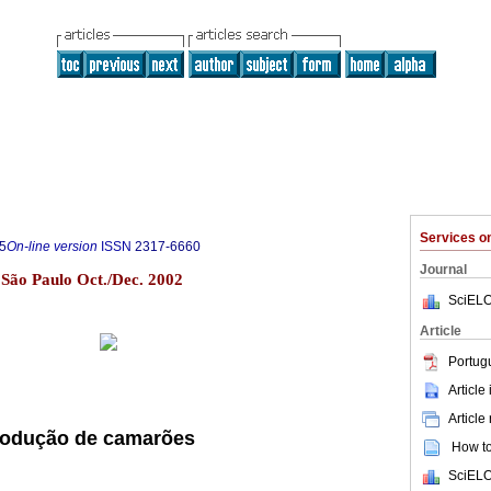
Services 
5
On-line version
ISSN
2317-6660
Journal
2 São Paulo Oct./Dec. 2002
SciELO
Article
Portug
Article
Article
rodução de camarões
How to 
SciELO