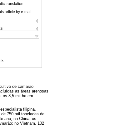
ic translation
is article by e-mail
ks
nk
cultivo de camarão
ncluídas as áreas arenosas
s os 8,5 mil ha em
pecialista filipina,
de 750 mil toneladas de
te ano, na China, os
amarão; no Vietnam, 102