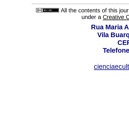
All the contents of this jo
under a
Creative 
Rua Maria A
Vila Buar
CEP
Telefone
cienciaecul