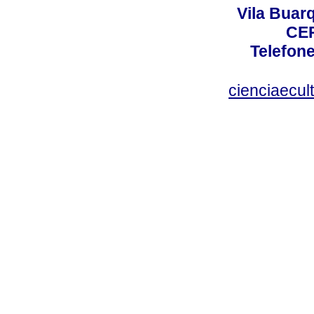
Vila Buar
CEP
Telefone
cienciaecul