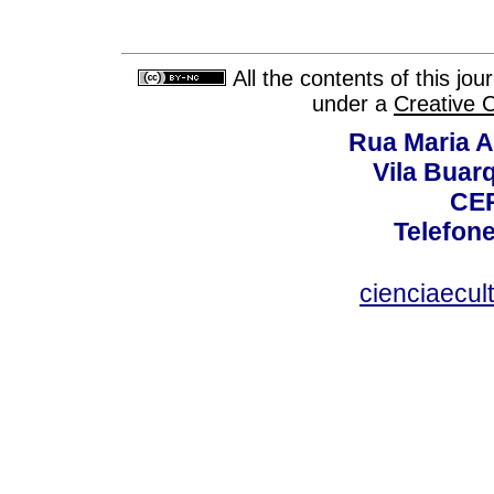
All the contents of this jo
under a
Creative 
Rua Maria A
Vila Buar
CEP
Telefone
cienciaecul