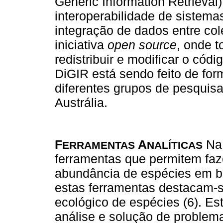
Generic Information Retrieval
interoperabilidade de sistemas
integração de dados entre col
iniciativa
open source
, onde t
redistribuir e modificar o có
DiGIR está sendo feito de for
diferentes grupos de pesquisa
Austrália.
F
A
Na 
ERRAMENTAS
NALÍTICAS
ferramentas que permitem faze
abundância de espécies em bi
estas ferramentas destacam-
ecológico de espécies (6). Es
análise e solução de problema