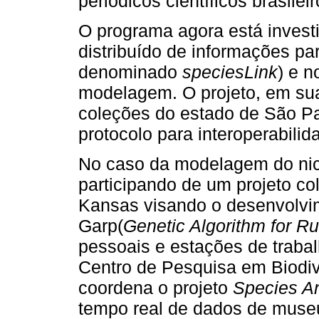
periódicos científicos brasileir
O programa agora está invest
distribuído de informações par
denominado
speciesLink
) e 
modelagem. O projeto, em sua
coleções do estado de São P
protocolo para interoperabili
No caso da modelagem do nich
participando de um projeto co
Kansas visando o desenvolvi
Garp(
Genetic Algorithm for Ru
pessoais e estações de trabal
Centro de Pesquisa em Biodi
coordena o projeto
Species An
tempo real de dados de museu