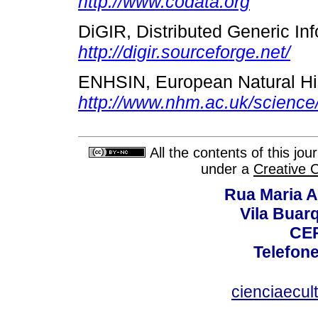
http://www.codata.org
DiGIR, Distributed Generic Inf
http://digir.sourceforge.net/
ENHSIN, European Natural His
http://www.nhm.ac.uk/science/
All the contents of this jo
under a
Creative 
Rua Maria A
Vila Buar
CEP
Telefone
cienciaecul