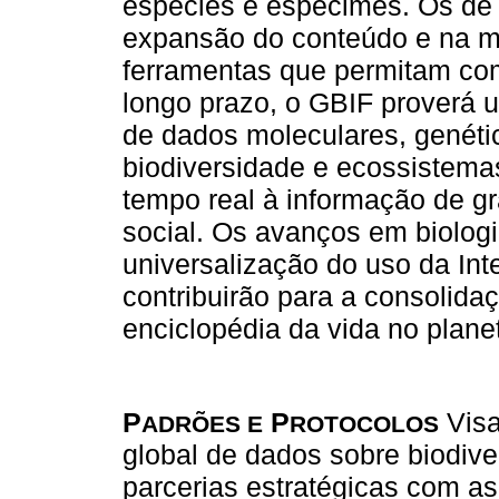
espécies e espécimes. Os de
expansão do conteúdo e na m
ferramentas que permitam com
longo prazo, o GBIF proverá u
de dados moleculares, genéti
biodiversidade e ecossistemas
tempo real à informação de gra
social. Os avanços em biolog
universalização do uso da Int
contribuirão para a consolidaç
enciclopédia da vida no planet
P
P
Visa
ADRÕES E
ROTOCOLOS
global de dados sobre biodiv
parcerias estratégicas com as p