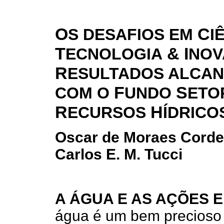
O
C
S DESAFIOS EM
I
T
& I
ECNOLOGIA
NO
R
ESULTADOS ALCA
F
S
COM O
UNDO
ETO
R
H
ECURSOS
ÍDRICO
Oscar de Moraes Corde
Carlos E. M. Tucci
A ÁGUA E AS AÇÕES E
água é um bem precioso e