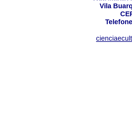
Vila Buar
CEP
Telefone
cienciaecul