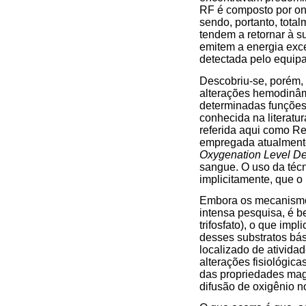
RF é composto por on
sendo, portanto, tota
tendem a retornar à s
emitem a energia exc
detectada pelo equip
Descobriu-se, porém, 
alterações hemodinâm
determinadas funções 
conhecida na literatu
referida aqui como Re
empregada atualmente
Oxygenation Level De
sangue. O uso da técn
implicitamente, que o
Embora os mecanismos
intensa pesquisa, é 
trifosfato), o que im
desses substratos bás
localizado de ativida
alterações fisiológic
das propriedades mag
difusão de oxigênio no