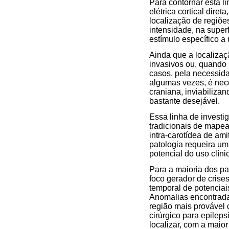
Para contornar esta l
elétrica cortical dire
localização de regiões
intensidade, na super
estímulo específico a
Ainda que a localizaç
invasivos ou, quando 
casos, pela necessida
algumas vezes, é nece
craniana, inviabiliza
bastante desejável.
Essa linha de invest
tradicionais de mapea
intra-carotídea de ami
patologia requeira um
potencial do uso clín
Para a maioria dos pa
foco gerador de crise
temporal de potenciai
Anomalias encontradas
região mais provável 
cirúrgico para epilep
localizar, com a maio