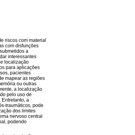
de riscos com material
oas com disfunções
 submetidos a
idar interessantes
de localização
os para aplicações
asos, pacientes
 de mapear as regiões
memória ou outras
mente, a localização
ado pelo uso de
 Entretanto, a
ós-traumáticos, pode
zação dos limites
ema nervoso central
onal, podendo