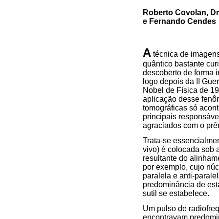
Roberto Covolan, Dr
e Fernando Cendes
A
técnica de imagen
quântico bastante curi
descoberto de forma i
logo depois da II Gue
Nobel de Física de 1
aplicação desse fenô
tomográficas só acon
principais responsáve
agraciados com o prê
Trata-se essencialme
vivo) é colocada sob
resultante do alinha
por exemplo, cujo núc
paralela e anti-paral
predominância de est
sutil se estabelece.
Um pulso de radiofre
encontravam predomin