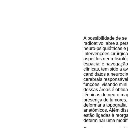
A possibilidade de se 
radioativo, abre a pe
neuro-psiquiátricas e
intervenções cirúrgica
aspectos neurofisioló
espacial e navegação,
clínicas, tem sido a 
candidatos a neurocir
cerebrais responsávei
funções, visando minim
dessas áreas é obtida
técnicas de neuroimag
presença de tumores,
deformar a topografia
anatômicos. Além dis
estão ligadas à reorg
determinar uma modifi