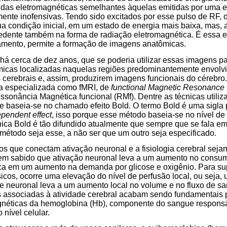
das eletromagnéticas semelhantes àquelas emitidas por uma e
lmente inofensivas. Tendo sido excitados por esse pulso de RF, 
ua condição inicial, em um estado de energia mais baixa, mas, 
edente também na forma de radiação eletromagnética. É essa e
amento, permite a formação de imagens anatômicas.
há cerca de dez anos, que se poderia utilizar essas imagens p
icas localizadas naquelas regiões predominantemente envolv
cerebrais e, assim, produzirem imagens funcionais do cérebro.
ra especializada como fMRI, de
functional Magnetic Resonance
ssonância Magnética funcional (RMf). Dentre as técnicas utili
 baseia-se no chamado efeito Bold. O termo Bold é uma sigla
pendent effect
, isso porque esse método baseia-se no nível d
ica Bold é tão difundido atualmente que sempre que se fala em
 método seja esse, a não ser que um outro seja especificado.
 que conectam ativação neuronal e a fisiologia cerebral sejam
bem sabido que ativação neuronal leva a um aumento no cons
plica em um aumento na demanda por glicose e oxigênio. Para su
icos, ocorre uma elevação do nível de perfusão local, ou seja
de neuronal leva a um aumento local no volume e no fluxo de s
as associadas à atividade cerebral acabam sendo fundamentais
néticas da hemoglobina (Hb), componente do sangue responsáv
 nível celular.