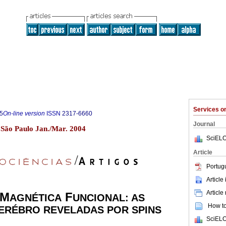
Services 
5
On-line version
ISSN
2317-6660
Journal
1 São Paulo Jan./Mar. 2004
SciELO
Article
Portug
Article
Article
M
F
AGNÉTICA
UNCIONAL: AS
How to 
ERÉBRO REVELADAS POR SPINS
SciELO