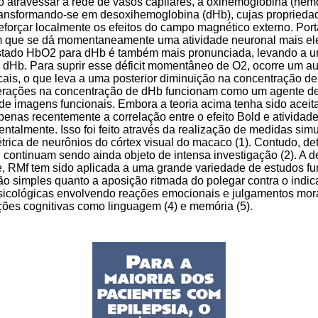
o atravessar a rede de vasos capilares, a oxihemoglobina (he
 transformando-se em desoxihemoglobina (dHb), cujas propried
eforçar localmente os efeitos do campo magnético externo. Por
m que se dá momentaneamente uma atividade neuronal mais e
stado HbO2 para dHb é também mais pronunciada, levando a u
e dHb. Para suprir esse déficit momentâneo de O2, ocorre um 
cais, o que leva a uma posterior diminuição na concentração d
lterações na concentração de dHb funcionam como um agente d
de imagens funcionais. Embora a teoria acima tenha sido aceita 
nas recentemente a correlação entre o efeito Bold e atividade
talmente. Isso foi feito através da realização de medidas simu
étrica de neurônios do córtex visual do macaco (1). Contudo, 
 continuam sendo ainda objeto de intensa investigação (2). A de
e, RMf tem sido aplicada a uma grande variedade de estudos fu
o simples quanto a aposição ritmada do polegar contra o indica
sicológicas envolvendo reações emocionais e julgamentos mora
ções cognitivas como linguagem (4) e memória (5).