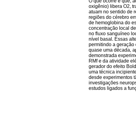
O que ocorre é que, a
oxigênio) libera O2,
atuam no sentido de r
regiões do cérebro e
de hemoglobina do e
concentração local d
no fluxo sanguíneo lo
nível basal. Essas a
permitindo a geração 
quase uma década, ape
demonstrada experimen
RMf e da atividade el
gerador do efeito Bold
uma técnica incipient
desde experimentos tã
investigações neurop
estudos ligados a fun