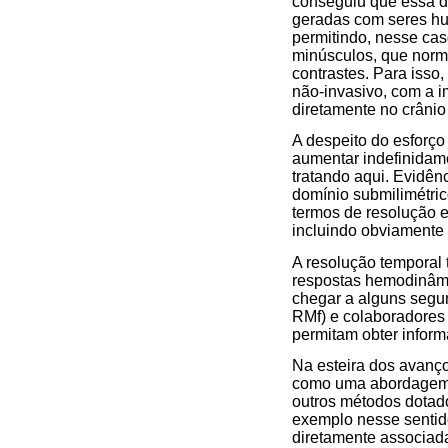
conseguiu que essa d
geradas com seres hu
permitindo, nesse cas
minúsculos, que norm
contrastes. Para isso
não-invasivo, com a i
diretamente no crânio
A despeito do esforç
aumentar indefinidam
tratando aqui. Evidên
domínio submilimétrico
termos de resolução
incluindo obviamente
A resolução temporal 
respostas hemodinâmi
chegar a alguns segu
RMf) e colaboradores
permitam obter inform
Na esteira dos avanço
como uma abordagem i
outros métodos dota
exemplo nesse sentido
diretamente associad