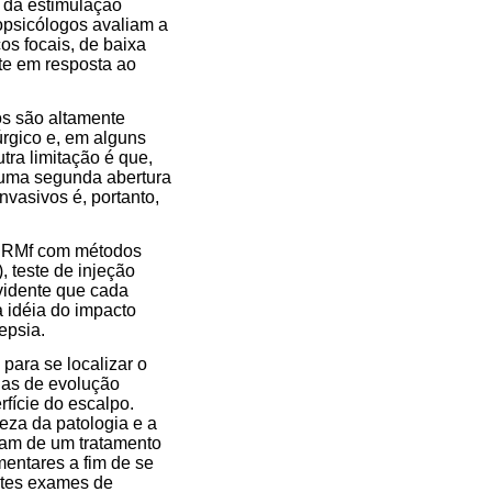
o da estimulação
uropsicólogos avaliam a
os focais, de baixa
nte em resposta ao
os são altamente
úrgico e, em alguns
tra limitação é que,
a uma segunda abertura
vasivos é, portanto,
de RMf com métodos
 teste de injeção
evidente que cada
a idéia do impacto
epsia.
para se localizar o
nhas de evolução
fície do escalpo.
eza da patologia e a
tam de um tratamento
mentares a fim de se
stes exames de