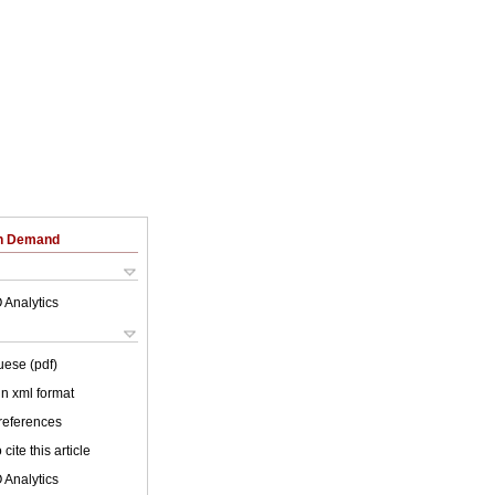
on Demand
 Analytics
uese (pdf)
 in xml format
 references
cite this article
 Analytics