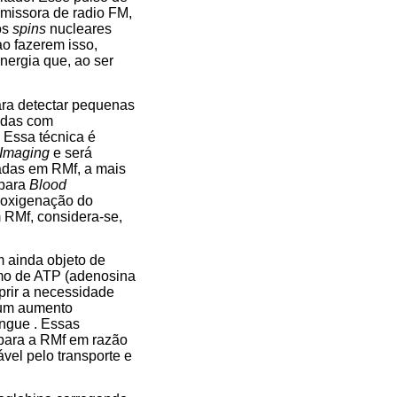
missora de radio FM,
os
spins
nucleares
ao fazerem isso,
nergia que, ao ser
ara detectar pequenas
idas com
 Essa técnica é
 Imaging
e será
zadas em RMf, a mais
 para
Blood
e oxigenação do
 RMf, considera-se,
 ainda objeto de
umo de ATP (adenosina
prir a necessidade
, um aumento
angue . Essas
 para a RMf em razão
el pelo transporte e