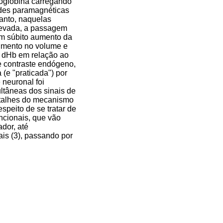
moglobina carregando
ades paramagnéticas
tanto, naquelas
levada, a passagem
m súbito aumento da
aumento no volume e
e dHb em relação ao
e contraste endógeno,
(e "praticada") por
 neuronal foi
ltâneas dos sinais de
detalhes do mecanismo
speito de se tratar de
ncionais, que vão
dor, até
is (3), passando por