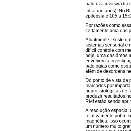
natureza invasiva tr
intracranianos). No B
epilepsia e 105 a 15%
Por razões como essa,
certamente uma das pr
Atualmente, existe um
sistemas sensorial e
difícil controle com 
hoje, uma das áreas m
envolvem a investigaç
patologias como esqui
além de desordens neu
Do ponto de vista da 
marcados por importan
neurofisiológicas de
produzir resultados 
RMf estão sendo apri
A resolução espacial 
relativamente pobre 
magnética. Isso ocorr
um número muito gran