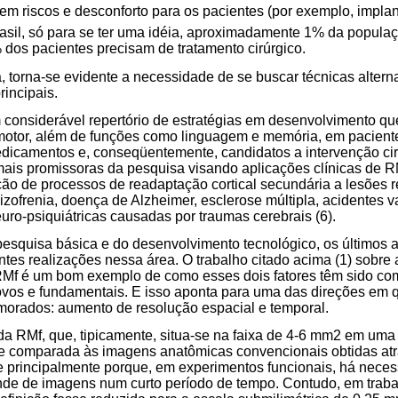
azem riscos e desconforto para os pacientes (por exemplo, impla
rasil, só para se ter uma idéia, aproximadamente 1% da popula
 dos pacientes precisam de tratamento cirúrgico.
 torna-se evidente a necessidade de se buscar técnicas altern
incipais.
 considerável repertório de estratégias em desenvolvimento qu
 motor, além de funções como linguagem e memória, em pacient
medicamentos e, conseqüentemente, candidatos a intervenção cirú
ais promissoras da pesquisa visando aplicações clínicas de R
ão de processos de readaptação cortical secundária a lesões r
zofrenia, doença de Alzheimer, esclerose múltipla, acidentes v
ro-psiquiátricas causadas por traumas cerebrais (6).
pesquisa básica e do desenvolvimento tecnológico, os últimos
tes realizações nessa área. O trabalho citado acima (1) sobre
 RMf é um bom exemplo de como esses dois fatores têm sido c
novos e fundamentais. E isso aponta para uma das direções em
morados: aumento de resolução espacial e temporal.
da RMf, que, tipicamente, situa-se na faixa de 4-6 mm2 em um
se comparada às imagens anatômicas convencionais obtidas at
e principalmente porque, em experimentos funcionais, há neces
de de imagens num curto período de tempo. Contudo, em trabal