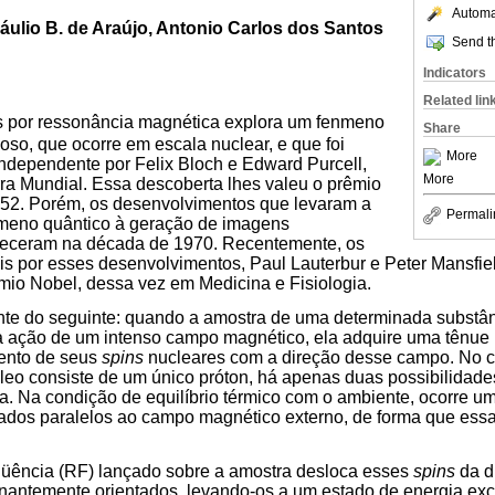
Automat
áulio B. de Araújo, Antonio Carlos dos Santos
Send th
Indicators
Related lin
s por ressonância magnética explora um fenmeno
Share
oso, que ocorre em escala nuclear, e que foi
More
ndependente por Felix Bloch e Edward Purcell,
More
rra Mundial. Essa descoberta lhes valeu o prêmio
952. Porém, os desenvolvimentos que levaram a
Permali
meno quântico à geração de imagens
teceram na década de 1970. Recentemente, os
is por esses desenvolvimentos, Paul Lauterbur e Peter Mansfi
mio Nobel, dessa vez em Medicina e Fisiologia.
nte do seguinte: quando a amostra de uma determinada substâ
 a ação de um intenso campo magnético, ela adquire uma tênue
mento de seus
spins
nucleares com a direção desse campo. No c
leo consiste de um único próton, há apenas duas possibilidade
ela. Na condição de equilíbrio térmico com o ambiente, ocorre 
ados paralelos ao campo magnético externo, de forma que ess
qüência (RF) lançado sobre a amostra desloca esses
spins
da d
antemente orientados, levando-os a um estado de energia exc