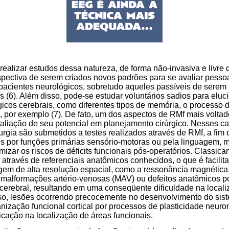
realizar estudos dessa natureza, de forma não-invasiva e livre 
rspectiva de serem criados novos padrões para se avaliar pess
 pacientes neurológicos, sobretudo aqueles passíveis de serem
s (6). Além disso, pode-se estudar voluntários sadios para eluc
gicos cerebrais, como diferentes tipos de memória, o processo 
 por exemplo (7). De fato, um dos aspectos de RMf mais voltad
avaliação de seu potencial em planejamento cirúrgico. Nesses c
urgia são submetidos a testes realizados através de RMf, a fim
s por funções primárias sensório-motoras ou pela linguagem, 
izar os riscos de déficits funcionais pós-operatórios. Classica
 através de referenciais anatômicos conhecidos, o que é facilit
em de alta resolução espacial, como a ressonância magnética.
 malformações artério-venosas (MAV) ou defeitos anatômicos p
 cerebral, resultando em uma conseqüente dificuldade na locali
so, lesões ocorrendo precocemente no desenvolvimento do sist
anização funcional cortical por processos de plasticidade neur
cação na localização de áreas funcionais.