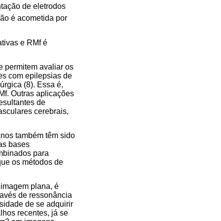
ntação de eletrodos
ção é acometida por
ativas e RMf é
e permitem avaliar os
es com epilepsias de
rgica (8). Essa é,
Mf. Outras aplicações
esultantes de
asculares cerebrais,
 anos também têm sido
 as bases
ombinados para
 que os métodos de
a imagem plana, é
ravés de ressonância
sidade de se adquirir
hos recentes, já se