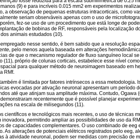
efinição fosse reduzida para a escala submilimétrica de 0.25
manos (9) e para incríveis 0.015 mm2 em experimentos realiza
o, a observação de pequenas estruturas intracorticais, como v
almente seriam observáveis apenas com o uso de microfotograf
, porém, fez-se uso de um procedimento que está longe de pode
mplantação de bobinas de RF, responsáveis pela localização do
 dos animais estudados (10).
o empregado nesse sentido, é bem sabido que a resolução esp
ente, pelo menos aquela baseada em alterações hemodinâmic
cias de que o mecanismo regulador de fluxo sanguíneo local se
 (11), próprio de colunas corticais, estabelece esse nível como 
 espacial para qualquer método de neuroimagem baseado em h
 a RMf.
também é limitada por fatores intrínsecos a essa metodologia. 
cas evocadas por ativação neuronal apresentam um período d
ndos até que atinjam sua amplitude máxima. Contudo, Ogawa 
 demonstraram recentemente que é possível planejar experiment
ações na escala de milisegundos (11).
s científicos e tecnológicos mais recentes, o uso de técnicas m
novadora, permitindo ampliar as possibilidades de uso da R
dos de capacidades complementares. O uso combinado de eeg
. As alterações de potenciais elétricos registrados pelo eeg, 
as à atividade neuronal, podem ser medidas com precisão de m