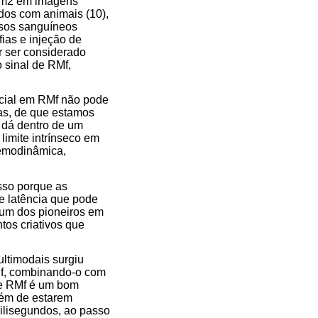
 mm2 em imagens
dos com animais (10),
asos sanguíneos
ias e injeção de
r ser considerado
 sinal de RMf,
acial em RMf não pode
as, de que estamos
 dá dentro de um
limite intrínseco em
emodinâmica,
Isso porque as
e latência que pode
(um dos pioneiros em
os criativos que
ultimodais surgiu
Mf, combinando-o com
 e RMf é um bom
além de estarem
ilisegundos, ao passo