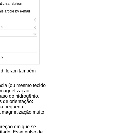
ic translation
is article by e-mail
ks
nk
eld, foram também
ncia (ou mesmo tecido
 magnetização,
aso do hidrogênio,
s de orientação:
uma pequena
a magnetização muito
ireção em que se
itado. Esse pulso de