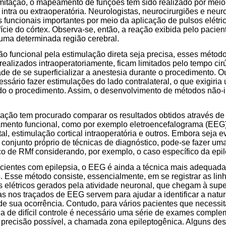
imitação, o mapeamento de funções tem sido realizado por mei
ta, intra ou extraoperatória. Neurologistas, neurocirurgiões e ne
 funcionais importantes por meio da aplicação de pulsos elétric
fície do córtex. Observa-se, então, a reação exibida pelo pacie
 uma determinada região cerebral.
ão funcional pela estimulação direta seja precisa, esses métod
realizados intraoperatoriamente, ficam limitados pelo tempo cir
de de se superficializar a anestesia durante o procedimento. Ou
ssário fazer estimulações do lado contralateral, o que exigiri
ndo o procedimento. Assim, o desenvolvimento de métodos não-in
igação tem procurado comparar os resultados obtidos através 
mento funcional, como por exemplo eletroencefalograma (EEG),
tal, estimulação cortical intraoperatória e outros. Embora seja 
 conjunto próprio de técnicas de diagnóstico, pode-se fazer um
ico de RMf considerando, por exemplo, o caso específico da epil
cientes com epilepsia, o EEG é ainda a técnica mais adequada 
s. Esse método consiste, essencialmente, em se registrar as li
s elétricos gerados pela atividade neuronal, que chegam à super
 nos traçados de EEG servem para ajudar a identificar a natur
de sua ocorrência. Contudo, para vários pacientes que necessi
sia de difícil controle é necessário uma série de exames comple
r precisão possível, a chamada zona epileptogênica. Alguns de