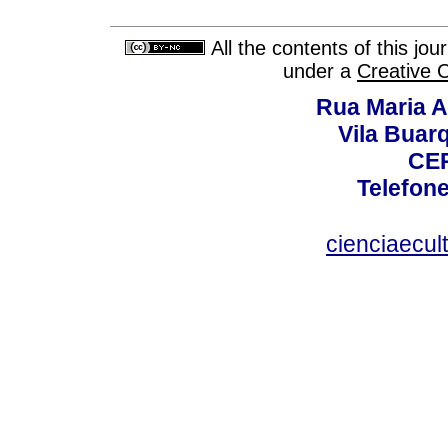
All the contents of this jo
under a
Creative 
Rua Maria A
Vila Buar
CEP
Telefone
cienciaecul