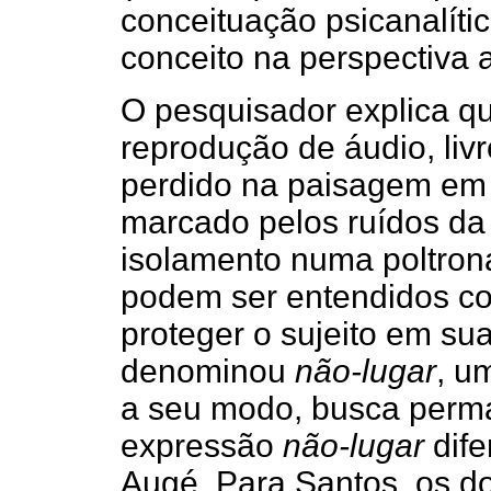
conceituação psicanalíti
conceito na perspectiva 
O pesquisador explica qu
reprodução de áudio, livr
perdido na paisagem em 
marcado pelos ruídos da 
isolamento numa poltron
podem ser entendidos co
proteger o sujeito em su
denominou
não-lugar
, u
a seu modo, busca perma
expressão
não-lugar
dife
Augé. Para Santos, os doi