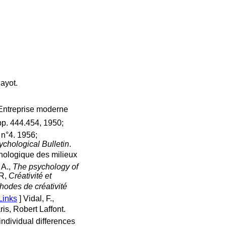
Payot.
 Entreprise moderne
pp. 444.454, 1950;
, n°4. 1956;
ychological Bulletin
.
hologique des milieux
 A.,
The psychology of
 R,
Créativité et
hodes de créativité
Links
]
Vidal, F.,
ris, Robert Laffont.
individual differences