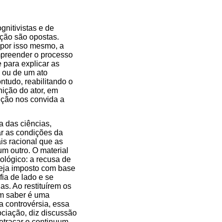
gnitivistas e de
ação são opostas.
 por isso mesmo, a
mpreender o processo
 para explicar as
 ou de um ato
tudo, reabilitando o
ição do ator, em
dução nos convida a
a das ciências,
ar as condições da
is racional que as
m outro. O material
ológico: a recusa de
seja imposto com base
fia de lado e se
s. Ao restituírem os
um saber é uma
a controvérsia, essa
ciação, diz discussão
retraçar o continuum