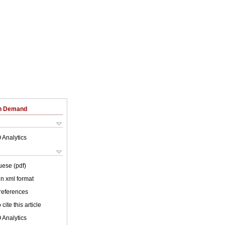
on Demand
 Analytics
uese (pdf)
 in xml format
 references
cite this article
 Analytics