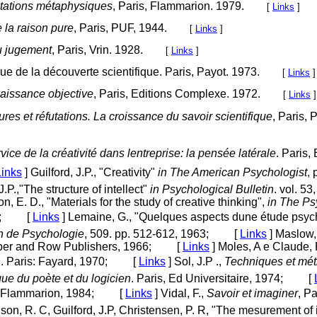
tations métaphysiques
, Paris, Flammarion. 1979.
[
Links
]
e la raison pure
, Paris, PUF, 1944.
[
Links
]
u jugement
, Paris, Vrin. 1928.
[
Links
]
que de la découverte scientifique. Paris, Payot. 1973.
[
Links
]
aissance objective
, Paris, Editions Complexe. 1972.
[
Links
]
res et réfutations. La croissance du savoir scientifique
, Paris, 
vice de la créativité dans lentreprise: la pensée latérale
. Paris,
Links
]
Guilford, J.P., "Creativity"
in The American Psychologist
, 
J.P.,"The structure of intellect"
in Psychological Bulletin
. vol. 53
, E. D., "Materials for the study of creative thinking",
in The Ps
31.; [
Links
]
Lemaine, G., "Quelques aspects dune étude psyc
in de Psychologie
, 509. pp. 512-612, 1963; [
Links
]
Maslow,
rper and Row Publishers, 1966; [
Links
]
Moles, A e Claude,
n
. Paris: Fayard, 1970; [
Links
]
Sol, J.P .,
Techniques et mét
gue du poète et du logicien
. Paris, Ed Universitaire, 1974; [
s, Flammarion, 1984; [
Links
]
Vidal, F.,
Savoir et imaginer
, Pa
son, R. C, Guilford, J.P, Christensen, P. R, "The mesurement of 