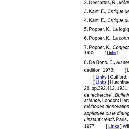
2. Descartes, R.,
Médi
3. Kant, E.,
Critique d
4. Kant, E.,
Critique d
5. Popper, K., La logi
6. Popper, K.,
La conn
7. Popper, K.,
Conjectu
1985.
[
Links
]
8. De Bono, E.,
Au ser
dédition, 1973; [
[
Links
]
Guilford, 
[
Links
]
Hutchinson
28. pp.392.412, 19
de recherche",
Bullet
science
, London: Ha
méthodes dinnovatio
appliquée ou le dialo
Linstant créatif
. Pari
1977; [
Links
]
Wil