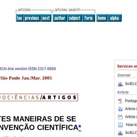
Services 
5
On-line version
ISSN
2317-6660
Journal
1 São Paulo Jan./Mar. 2005
SciELO
Article
Portug
Article
Article
TES MANEIRAS DE SE
How to 
INVENÇÃO CIENTÍFICA
*
SciELO