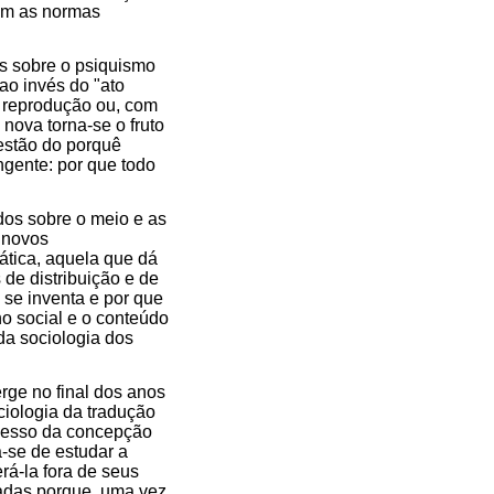
com as normas
es sobre o psiquismo
 ao invés do "ato
 e reprodução ou, com
 nova torna-se o fruto
estão do porquê
gente: por que todo
udos sobre o meio e as
 novos
tica, aquela que dá
de distribuição e de
se inventa e por que
no social e o conteúdo
da sociologia dos
rge no final dos anos
ciologia da tradução
ocesso da concepção
a-se de estudar a
rá-la fora de seus
nadas porque, uma vez