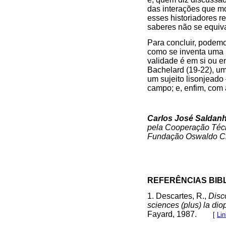
das interações que m
esses historiadores r
saberes não se equiv
Para concluir, podemo
como se inventa uma i
validade é em si ou 
Bachelard (19-22), um
um sujeito lisonjeado
campo; e, enfim, com 
Carlos José Saldan
pela Cooperação Técn
Fundação Oswaldo Cru
REFERÊNCIAS BIB
1. Descartes, R.,
Disc
sciences (plus) la dio
Fayard, 1987.
[
Li