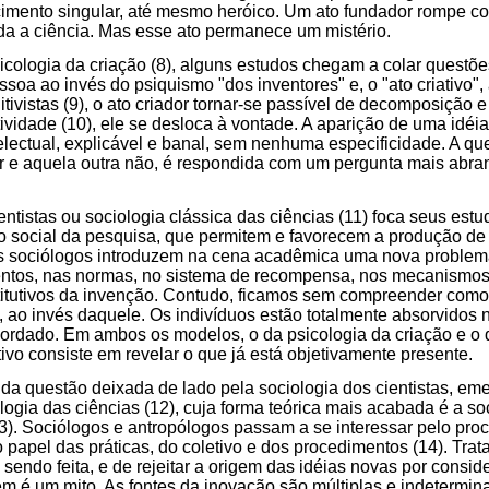
cimento singular, até mesmo heróico. Um ato fundador rompe 
da a ciência. Mas esse ato permanece um mistério.
icologia da criação (8), alguns estudos chegam a colar questõ
soa ao invés do psiquismo "dos inventores" e, o "ato criativo",
itivistas (9), o ato criador tornar-se passível de decomposição
ividade (10), ele se desloca à vontade. A aparição de uma idéia
lectual, explicável e banal, sem nenhuma especificidade. A qu
r e aquela outra não, é respondida com um pergunta mais abran
entistas ou sociologia clássica das ciências (11) foca seus est
o social da pesquisa, que permitem e favorecem a produção de
 sociólogos introduzem na cena acadêmica uma nova problemá
ntos, nas normas, no sistema de recompensa, nos mecanismos 
itutivos da invenção. Contudo, ficamos sem compreender como 
a, ao invés daquele. Os indivíduos estão totalmente absorvidos 
ordado. Em ambos os modelos, o da psicologia da criação e o 
ntivo consiste em revelar o que já está objetivamente presente.
da questão deixada de lado pela sociologia dos cientistas, eme
ogia das ciências (12), cuja forma teórica mais acabada é a so
13). Sociólogos e antropólogos passam a se interessar pelo pr
 o papel das práticas, do coletivo e dos procedimentos (14). Trat
sendo feita, e de rejeitar a origem das idéias novas por conside
em é um mito. As fontes da inovação são múltiplas e indetermi