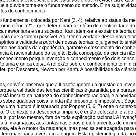
ue a dúvida torna-se o fundamento do método. É na subjetivid
tos do conhecimento.
 fundamental colocada por Kant (3, 4), relativa ao status da met
 como ciência?" – que determinará o critério de cientificidade d
ica newtoniana e seu sucesso. Kant atém-se a extrair da teoria 
ais que a tornou possível. Ao crer na verdade dessa nova teoria
spíritos à validade
a priori
de nossas teorias: o julgamento sinté
orme aos dados da experiência, garante o crescimento do conhe
ência à racionalidade do sujeito. Esta concepção da ciência nã
conhecimento porque invenção e conhecimento são dois concei
o uma e única coisa. A reflexão sobre o conhecimento tem início
lileu por Descartes, Newton por Kant). A possibilidade da ciênci
s, convém observar que a filosofia ignorou a questão da inve
porque a validade das teorias científicas é garantida pela purez
 está inscrita na natureza do conhecimento racional, e a novida
 sobre qualquer coisa, ainda não presente, é impossível. Segu
as uma ruptura é instaurada por Popper (5, 6, 7) entre o contex
ção. O contexto da descoberta, impuro, é então colocado fora d
ica e, por isso mesmo, fora de toda explicação racional. A inve
ada à imaginação, aos fantasmas e aos prejulgamentos de um in
eriosa, ela é o motor da mudança, mas precisa ser apagada para 
ão tem mais nada a ver com a origem. Esta epistemologia dá, no 