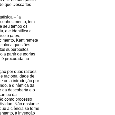
ade que Descartes
afísica – "a
o conhecimento, tem
de seu tempo os
, ele identifica a
tico
a priori
,
cimento. Kant remete
o coloca questões
tos superpostos.
 a partir de teorias
a é procurada no
nção por duas razões
a e racionalidade de
de ou a introdução por
ndo, a dinâmica da
to da descoberta e o
o campo da
nção como processo
divíduo. Não obstante
que a ciência se torne
entanto, à invenção