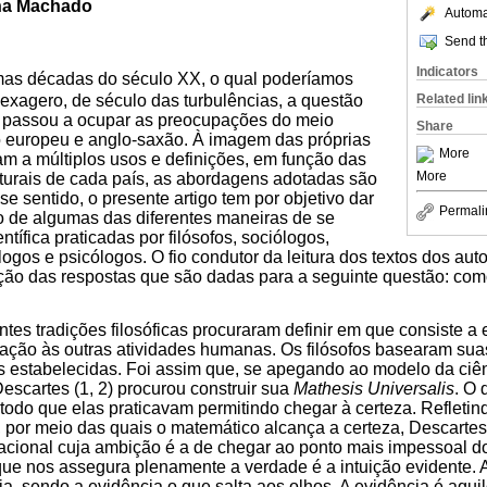
ha Machado
Automat
Send th
Indicators
imas décadas do século XX, o qual poderíamos
Related lin
xagero, de século das turbulências, a questão
ca passou a ocupar as preocupações do meio
Share
 europeu e anglo-saxão. À imagem das próprias
More
am a múltiplos usos e definições, em função das
More
ulturais de cada país, as abordagens adotadas são
e sentido, o presente artigo tem por objetivo dar
Permali
o de algumas das diferentes maneiras de se
ntífica praticadas por filósofos, sociólogos,
logos e psicólogos. O fio condutor da leitura dos textos dos aut
ação das respostas que são dadas para a seguinte questão: co
entes tradições filosóficas procuraram definir em que consiste a
elação às outras atividades humanas. Os filósofos basearam sua
as estabelecidas. Foi assim que, se apegando ao modelo da ciên
Descartes (1, 2) procurou construir sua
Mathesis Universalis
. O 
odo que elas praticavam permitindo chegar à certeza. Refletind
, por meio das quais o matemático alcança a certeza, Descartes
acional cuja ambição é a de chegar ao ponto mais impessoal do 
que nos assegura plenamente a verdade é a intuição evidente. A 
a, sendo a evidência o que salta aos olhos. A evidência é aqu