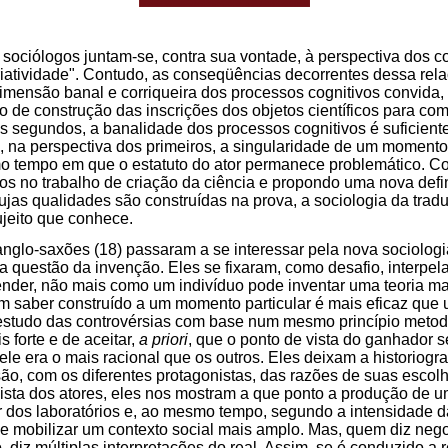
sociólogos juntam-se, contra sua vontade, à perspectiva dos co
criatividade". Contudo, as conseqüências decorrentes dessa rel
dimensão banal e corriqueira dos processos cognitivos convida,
 de construção das inscrições dos objetos científicos para co
s segundos, a banalidade dos processos cognitivos é suficiente
 na perspectiva dos primeiros, a singularidade de um momento
 tempo em que o estatuto do ator permanece problemático. Con
s no trabalho de criação da ciência e propondo uma nova defin
cujas qualidades são construídas na prova, a sociologia da tra
ujeito que conhece.
anglo-saxões (18) passaram a se interessar pela nova sociologi
 questão da invenção. Eles se fixaram, como desafio, interpel
nder, não mais como um indivíduo pode inventar uma teoria ma
m saber construído a um momento particular é mais eficaz que u
 estudo das controvérsias com base num mesmo princípio metod
s forte e de aceitar,
a priori
, que o ponto de vista do ganhador 
le era o mais racional que os outros. Eles deixam a historiogra
, com os diferentes protagonistas, das razões de suas escolha
vista dos atores, eles nos mostram a que ponto a produção de 
r dos laboratórios e, ao mesmo tempo, segundo a intensidade d
e mobilizar um contexto social mais amplo. Mas, quem diz nego
 diz múltiplas interpretações do real. Assim, se é conduzido a 