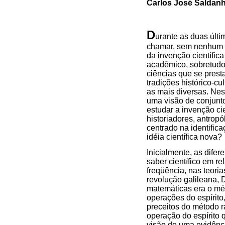
Carlos José Saldan
D
urante as duas últ
chamar, sem nenhum e
da invenção científi
acadêmico, sobretudo
ciências que se prest
tradições histórico-c
as mais diversas. Ness
uma visão de conjunt
estudar a invenção cie
historiadores, antropó
centrado na identific
idéia científica nova?
Inicialmente, as difer
saber científico em r
freqüência, nas teori
revolução galileana, 
matemáticas era o mét
operações do espírito
preceitos do método r
operação do espírito 
visão de uma evidênci