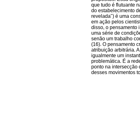
que tudo é flutuante 
do estabelecimento de
revelada") é uma cons
em ação pelos cientis
disso, o pensamento i
uma série de condiçõe
senão um trabalho con
(16). O pensamento cri
atribuição arbitrária
igualmente um instant
problemática. É a red
ponto na intersecção 
desses movimentos to