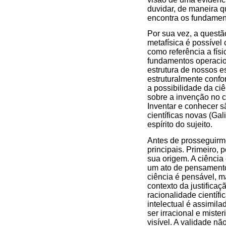
duvidar, de maneira q
encontra os fundamen
Por sua vez, a questão
metafísica é possível
como referência a fís
fundamentos operacion
estrutura de nossos e
estruturalmente conf
a possibilidade da ci
sobre a invenção no 
Inventar e conhecer sã
científicas novas (Ga
espírito do sujeito.
Antes de prosseguirmo
principais. Primeiro, 
sua origem. A ciência
um ato de pensamento
ciência é pensável, m
contexto da justifica
racionalidade científ
intelectual é assimil
ser irracional e mist
visível. A validade n