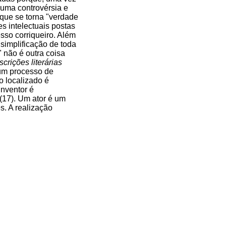
 uma controvérsia e
 que se torna "verdade
s intelectuais postas
sso corriqueiro. Além
simplificação de toda
 não é outra coisa
scrições literárias
e um processo de
o localizado é
inventor é
 (17). Um ator é um
s. A realização