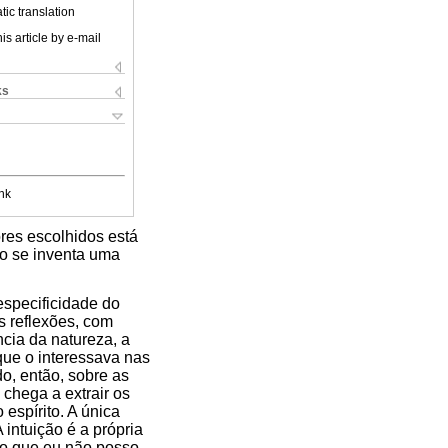
ic translation
is article by e-mail
ks
nk
ores escolhidos está
mo se inventa uma
 especificidade do
s reflexões, com
cia da natureza, a
que o interessava nas
o, então, sobre as
 chega a extrair os
espírito. A única
intuição é a própria
ilo que eu não posso