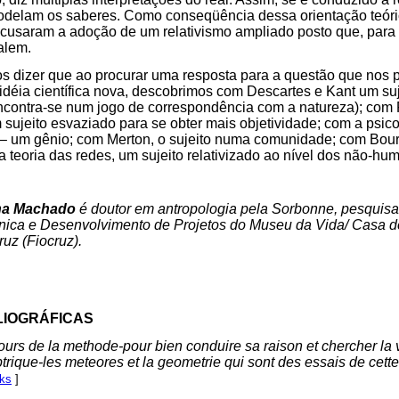
odelam os saberes. Como conseqüência dessa orientação teóri
ecusaram a adoção de um relativismo ampliado posto que, para 
alem.
s dizer que ao procurar uma resposta para a questão que nos p
déia científica nova, descobrimos com Descartes e Kant um suje
encontra-se num jogo de correspondência com a natureza); com
 sujeito esvaziado para se obter mais objetividade; com a psico
 – um gênio; com Merton, o sujeito numa comunidade; com Bour
a teoria das redes, um sujeito relativizado ao nível dos não-hu
ha Machado
é doutor em antropologia pela Sorbonne, pesquisa
ica e Desenvolvimento de Projetos do Museu da Vida/ Casa d
z (Fiocruz).
LIOGRÁFICAS
ours de la methode-pour bien conduire sa raison et chercher la v
ptrique-les meteores et la geometrie qui sont des essais de cet
nks
]