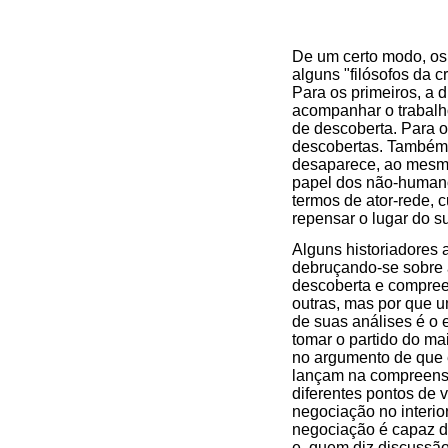
De um certo modo, os 
alguns "filósofos da 
Para os primeiros, a 
acompanhar o trabalho
de descoberta. Para o
descobertas. Também,
desaparece, ao mesmo
papel dos não-humano
termos de ator-rede, 
repensar o lugar do s
Alguns historiadores 
debruçando-se sobre a
descoberta e compree
outras, mas por que u
de suas análises é o
tomar o partido do mai
no argumento de que e
lançam na compreensão
diferentes pontos de 
negociação no interio
negociação é capaz d
e, quem diz discussão,