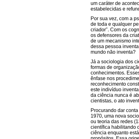
um caráter de aconte
estabelecidas e refun
Por sua vez, com a ps
de toda e qualquer pes
criador". Com os cogn
os defensores da criat
de um mecanismo inte
dessa pessoa inventa
mundo não inventa?
Já a sociologia dos ci
formas de organizaçã
conhecimentos. Esses
ênfase nos procedime
reconhecimento const
este indivíduo invent
da ciência nunca é ab
cientistas, o ato inve
Procurando dar conta 
1970, uma nova sociol
ou teoria das redes (
científica habilitando
ciência enquanto está 
propósitos. Essa orig