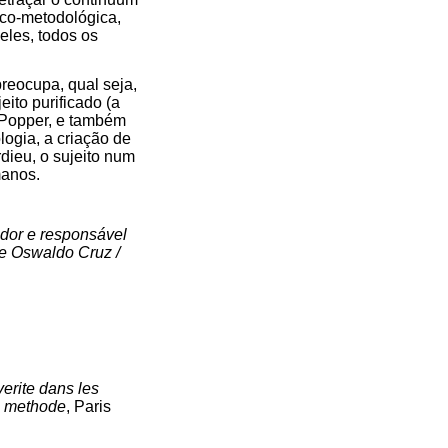
co-metodológica,
eles, todos os
reocupa, qual seja,
ito purificado (a
 Popper, e também
logia, a criação de
dieu, o sujeito num
manos.
dor e responsável
e Oswaldo Cruz /
erite dans les
te methode
, Paris