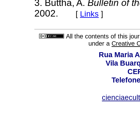
3. Buttha, A.
Bulletin of 
2002.
[
Links
]
All the contents of this jo
under a
Creative 
Rua Maria A
Vila Buar
CEP
Telefone
cienciaecul