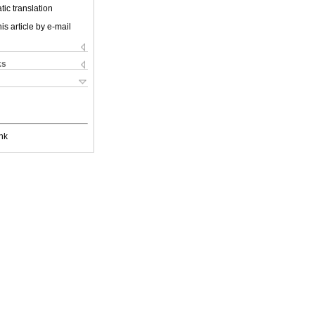
ic translation
is article by e-mail
ks
nk