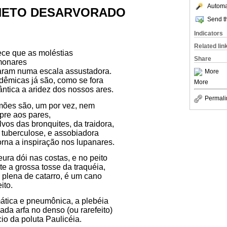
Automat
ETO DESARVORADO
Send th
Indicators
Related lin
ce que as moléstias
Share
monares
aram numa escala assustadora.
More
êmicas já são, como se fora
More
ntica a aridez dos nossos ares.
Permali
mões são, um por vez, nem
re aos pares,
lvos das bronquites, da traidora,
l tuberculose, e assobiadora
orna a inspiração nos lupanares.
eura dói nas costas, e no peito
ete a grossa tosse da traquéia,
 plena de catarro, é um cano
eito.
tica e pneumônica, a plebéia
da arfa no denso (ou rarefeito)
cio da poluta Paulicéia.