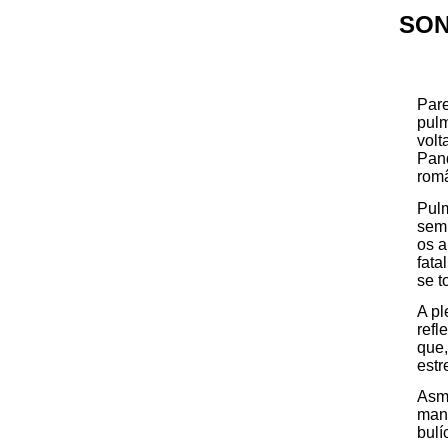
SON
Pare
pul
volt
Pand
româ
Pul
semp
os a
fata
se t
A pl
refl
que,
estr
Asmá
mana
bulí