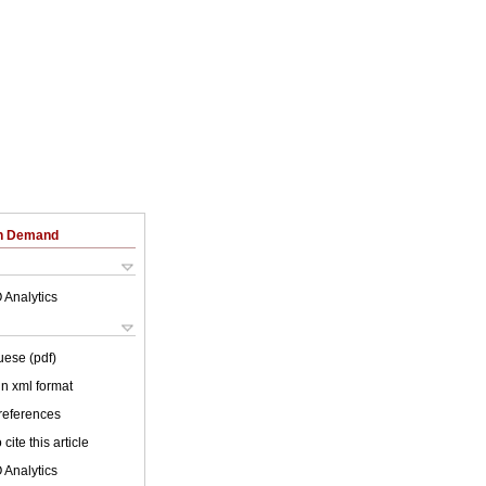
on Demand
 Analytics
uese (pdf)
 in xml format
 references
cite this article
 Analytics