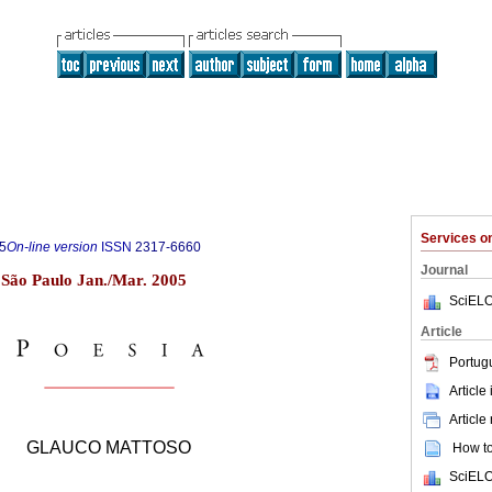
Services 
5
On-line version
ISSN
2317-6660
Journal
1 São Paulo Jan./Mar. 2005
SciELO
Article
Portug
Article
Article
GLAUCO MATTOSO
How to 
SciELO