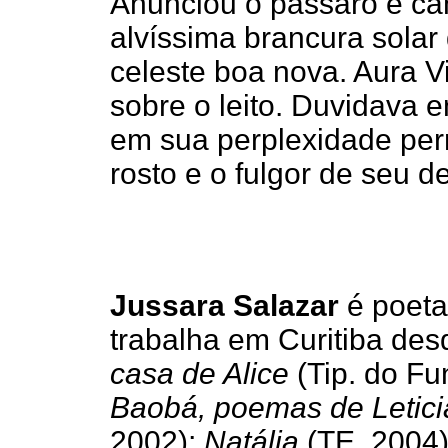
Anunciou o pássaro e cant
alvíssima brancura solar
celeste boa nova. Aura V
sobre o leito. Duvidava 
em sua perplexidade pe
rosto e o fulgor de seu de
Jussara Salazar
é poeta,
trabalha em Curitiba de
casa de Alice
(Tip. do Fu
Baobá, poemas de Letici
2002);
Natália
(TE, 2004)