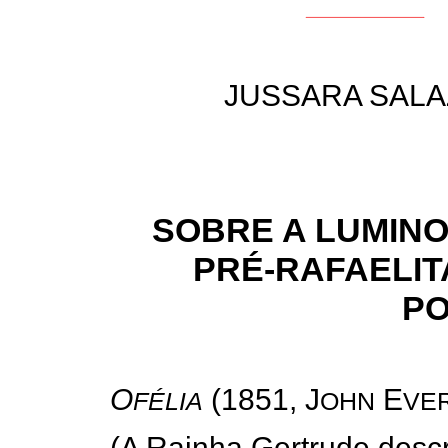
JUSSARA SAL
SOBRE A LUMIN
PRÉ-RAFAELIT
PO
O
(1851, J
E
FÉLIA
OHN
VE
(A Rainha Gertrude descr