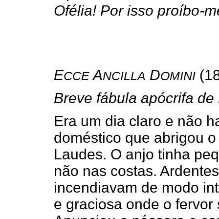
Ofélia! Por isso proíbo-
E
A
D
(18
CCE
NCILLA
OMINI
Breve fábula apócrifa de
Era um dia claro e não 
doméstico que abrigou o
Laudes. O anjo tinha pe
não nas costas. Ardentes
incendiavam de modo int
e graciosa onde o fervor