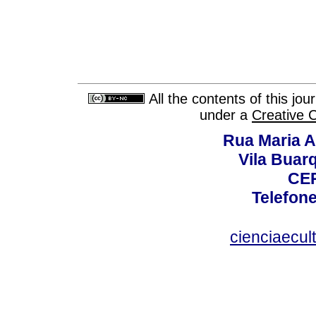
All the contents of this jo
under a
Creative 
Rua Maria A
Vila Buar
CEP
Telefone
cienciaecul