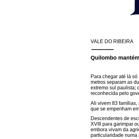
VALE DO RIBEIRA
Quilombo mantém 
Para chegar até lá s
metros separam as dua
extremo sul paulista;
reconhecida pelo gove
Ali vivem 83 famílias
que se empenham em p
Descendentes de escr
XVIII para garimpar 
embora vivam da agric
particularidade numa 