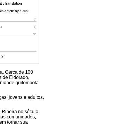
ic translation
is article by e-mail
ks
nk
oa. Cerca de 100
e de Eldorado,
unidade quilombola
as, jovens e adultos,
 Ribeira no século
ssas comunidades,
rem tornar sua