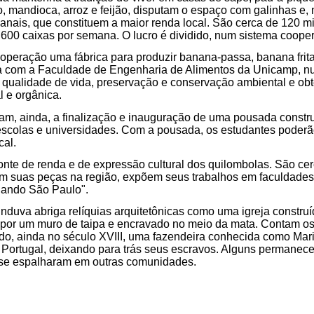
, mandioca, arroz e feijão, disputam o espaço com galinhas e, m
nais, que constituem a maior renda local. São cerca de 120 m
00 caixas por semana. O lucro é dividido, num sistema cooper
operação uma fábrica para produzir banana-passa, banana frita 
a com a Faculdade de Engenharia de Alimentos da Unicamp, n
 qualidade de vida, preservação e conservação ambiental e ob
l e orgânica.
m, ainda, a finalização e inauguração de uma pousada constr
 escolas e universidades. Com a pousada, os estudantes poder
cal.
fonte de renda e de expressão cultural dos quilombolas. São cer
m suas peças na região, expõem seus trabalhos em faculdades 
lando São Paulo".
nduva abriga relíquias arquitetônicas como uma igreja construí
 por um muro de taipa e encravado no meio da mata. Contam o
o, ainda no século XVIII, uma fazendeira conhecida como Mari
a Portugal, deixando para trás seus escravos. Alguns permane
 se espalharam em outras comunidades.