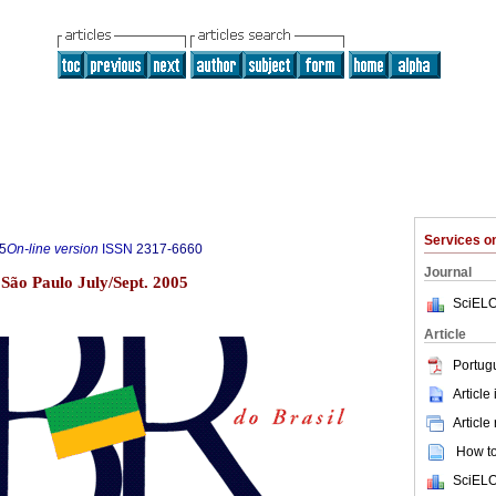
Services 
5
On-line version
ISSN
2317-6660
Journal
3 São Paulo July/Sept. 2005
SciELO
Article
Portug
Article
Article
How to 
SciELO