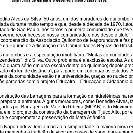
dito Alves da Silva, 50 anos, um dos moradores do quilombo, 
ada durante muito tempo e que, desde a década de 1970, lutou
stado de São Paulo, nós fomos a primeira comunidade que teve
 governo reconhecesse nossa comunidade e nos desse o título", 
coordenação da Associação Quilombo de Ivaporunduva e faz 
e da Equipe de Articulação das Comunidades Negras do Brasil
s quilombos é a especulação imobiliária. "Muitas comunidades
zendeiros", diz Silva. Outro problema é a exclusão escolar. As 
 à quarta série em uma escola dentro do quilombo; depois preci
rado (45 km de distância), para poderem continuar os estudos. 
ovens da comunidade estão na universidade, graças ao núcleo pré
 às parcerias com o projeto Educafro – Educação e Cidadania 
onstrução das barragens para a formação de hidrelétricas na r
prepara a enfrentar. Alguns moradores, como Benedito Alves, f
dos por Barragens do Vale do Ribeira (MOAB) e do Movimento
 ele, o projeto da construção da barragem de Tijuco Alto, por 
de e comprometer a preservação da Mata Atlântica.
m Ivaporunduva tem a marca da simplicidade: a maioria mora e
da mantenha a tradição de viver em casas de sapé, pau-a-pique