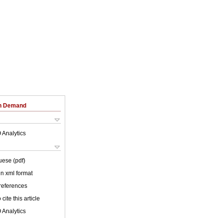
on Demand
 Analytics
uese (pdf)
 in xml format
 references
cite this article
 Analytics