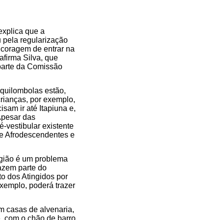
explica que a
 pela regularização
 coragem de entrar na
afirma Silva, que
parte da Comissão
.
 quilombolas estão,
crianças, por exemplo,
sam ir até Itapiuna e,
Apesar das
-vestibular existente
de Afrodescendentes e
egião é um problema
azem parte do
 dos Atingidos por
exemplo, poderá trazer
m casas de alvenaria,
, com o chão de barro