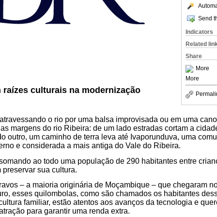
Automat
Send th
Indicators
Related lin
Share
More
More
raízes culturais na modernização
Permali
ó atravessando o rio por uma balsa improvisada ou em uma can
s margens do rio Ribeira: de um lado estradas cortam a cidad
 do outro, um caminho de terra leva até Ivaporunduva, uma com
rno e considerada a mais antiga do Vale do Ribeira.
, somando ao todo uma população de 290 habitantes entre crianç
reservar sua cultura.
avos – a maioria originária de Moçambique – que chegaram no
ouro, esses quilombolas, como são chamados os habitantes de
ultura familiar, estão atentos aos avanços da tecnologia e que
atração para garantir uma renda extra.