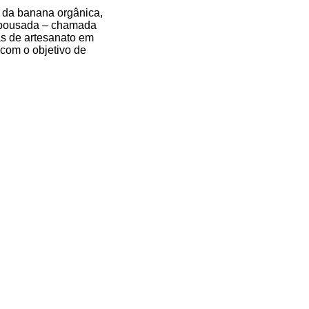
o da banana orgânica,
a pousada – chamada
as de artesanato em
com o objetivo de