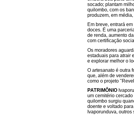
socado; plantam milho
quilombo, com os bana
produzem, em média, 6
Em breve, entrará em 
doces. É uma parceri
de renda, aumento da
com certificação socia
Os moradores aguarda
estaduais para atrair
e explorar melhor o lo
O artesanato é outra 
que, além de vendere
como o projeto "Reve
PATRIMÔNIO
Ivaporu
um cemitério cercado
quilombo surgiu quand
doente e voltado par
Ivaporunduva, outros