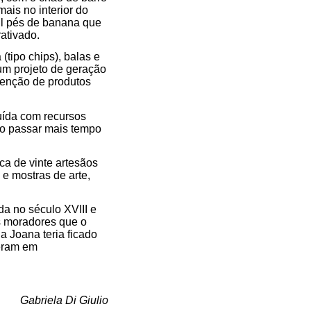
ais no interior do
il pés de banana que
ativado.
(tipo chips), balas e
um projeto de geração
tenção de produtos
uída com recursos
ão passar mais tempo
ca de vinte artesãos
e mostras de arte,
da no século XVIII e
s moradores que o
a Joana teria ficado
ceram em
Gabriela Di Giulio