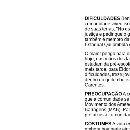
DIFICULDADES
Bene
comunidade viveu isol
de suas terras. "No e
justiça e pedir que o
também é membro da 
Estadual Quilombola 
O maior perigo para o
hoje, nas mãos dos fa
estudam da pré-escola
mais tarde, para Eldo
dificuldades, treze j
dentro do quilombo e
Carentes.
PREOCUPAÇÃO
A c
que a comunidade se 
Movimento dos Ameaça
Barragens (MAB). Para
prejuízos à comunida
COSTUMES
A vida e
embora boa parte ain