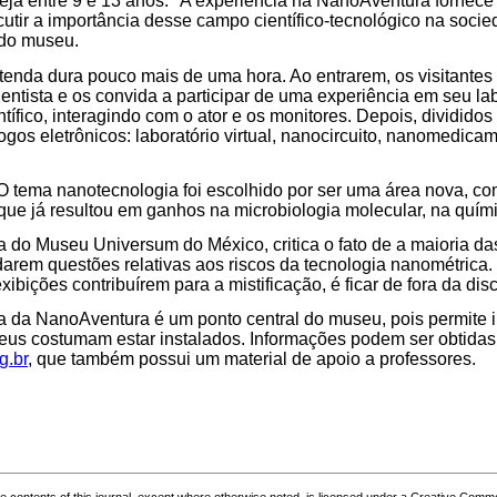
steja entre 9 e 13 anos. "A experiência na NanoAventura fornec
scutir a importância desse campo científico-tecnológico na socie
 do museu.
 tenda dura pouco mais de uma hora. Ao entrarem, os visitante
entista e os convida a participar de uma experiência em seu la
tífico, interagindo com o ator e os monitores. Depois, dividido
jogos eletrônicos: laboratório virtual, nanocircuito, nanomedic
 tema nanotecnologia foi escolhido por ser uma área nova, c
ue já resultou em ganhos na microbiologia molecular, na quími
ra do Museu Universum do México, critica o fato de a maioria da
arem questões relativas aos riscos da tecnologia nanométrica
exibições contribuírem para a mistificação, é ficar de fora da dis
ia da NanoAventura é um ponto central do museu, pois permite in
eus costumam estar instalados. Informações podem ser obtidas 
g.br
, que também possui um material de apoio a professores.