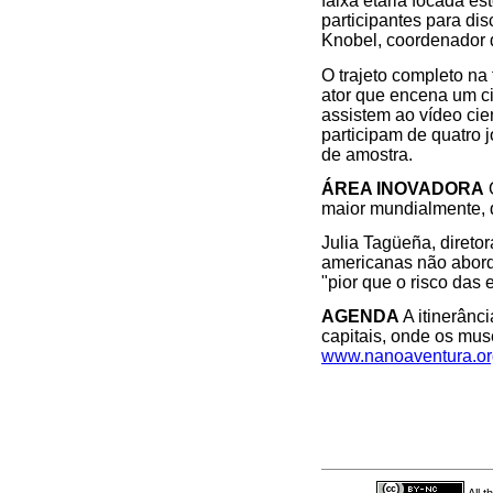
faixa etária focada e
participantes para di
Knobel, coordenador
O trajeto completo na
ator que encena um ci
assistem ao vídeo cien
participam de quatro 
de amostra.
ÁREA INOVADORA
O
maior mundialmente, q
Julia Tagüeña, direto
americanas não abord
"pior que o risco das 
AGENDA
A itinerânc
capitais, onde os mus
www.nanoaventura.or