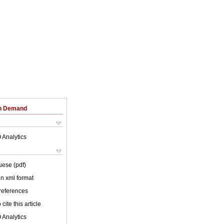
on Demand
 Analytics
uese (pdf)
 in xml format
 references
cite this article
 Analytics