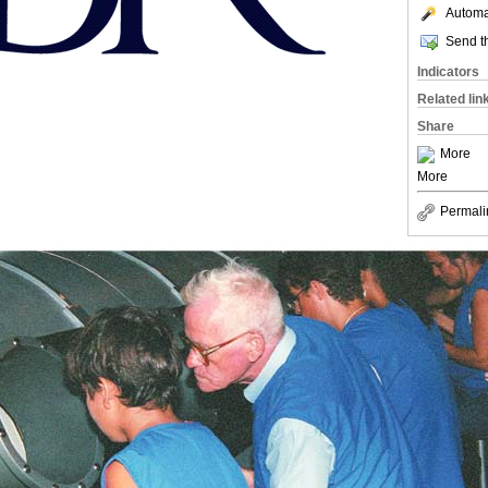
Automat
Send th
Indicators
Related lin
Share
More
More
Permali