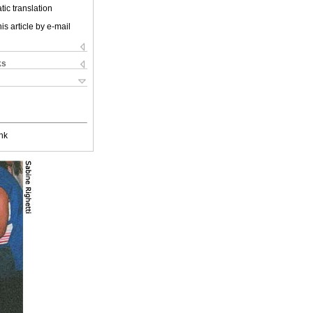
ic translation
is article by e-mail
ks
nk