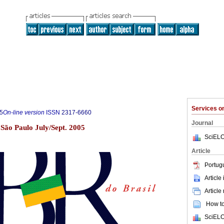
Services 
5
On-line version
ISSN
2317-6660
Journal
3 São Paulo July/Sept. 2005
SciELO
Article
Portug
Article
Article
How to 
SciELO