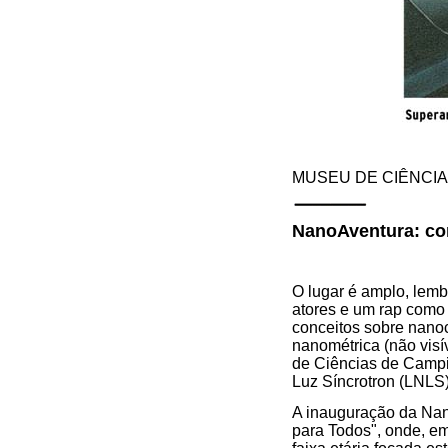
MUSEU DE CIÊNCI
NanoAventura: co
O lugar é amplo, lembr
atores e um rap como 
conceitos sobre nano
nanométrica (não visí
de Ciências de Campi
Luz Síncrotron (LNLS)
A inauguração da Nano
para Todos", onde, em