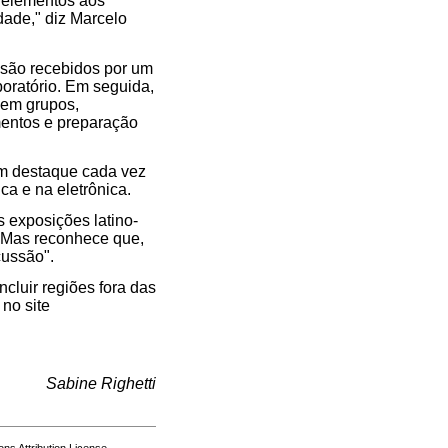
e elementos aos
dade," diz Marcelo
s são recebidos por um
boratório. Em seguida,
s em grupos,
amentos e preparação
om destaque cada vez
ca e na eletrônica.
s exposições latino-
. Mas reconhece que,
cussão".
cluir regiões fora das
no site
Sabine Righetti