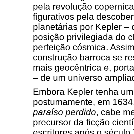
pela revolução copernic
figurativos pela descober
planetárias por Kepler –
posição privilegiada do 
perfeição cósmica. Assim
construção barroca se r
mais geocêntrica e, port
– de um universo ampliado 
Embora Kepler tenha um 
postumamente, em 1634,
paraíso perdido
, cabe m
precursor da ficção cient
escritores após o século