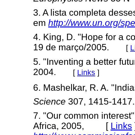
3. A lista completa dess
em
http://www.un.org/spec
4. King, D. "Hope for a c
19 de março/2005.
[
L
5. "Inventing a better fu
2004.
[
Links
]
6. Mashelkar, R. A. "India
Science
307, 1415-1417.
7. "Our common interest"
Africa, 2005, [
Links