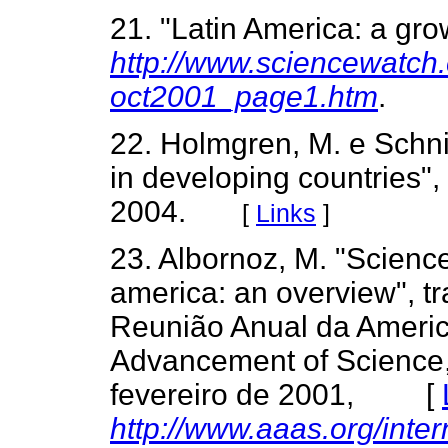
21. "Latin America: a gr
http://www.sciencewatch
oct2001_page1.htm
.
22. Holmgren, M. e Schnit
in developing countries",
2004.
[
Links
]
23. Albornoz, M. "Science
america: an overview", t
Reunião Anual da America
Advancement of Science, 
fevereiro de 2001, [
http://www.aaas.org/inter