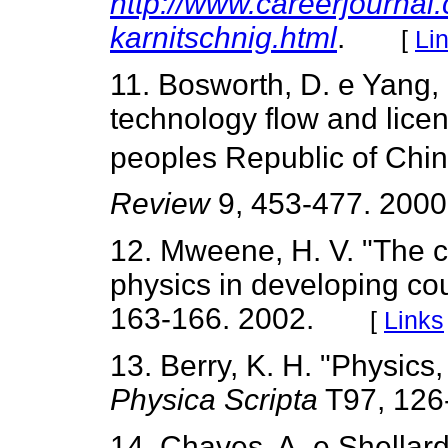
http://www.careerjournal
karnitschnig.html
.
[
Li
11. Bosworth, D. e Yang, 
technology flow and licen
peoples Republic of Chi
Review
9, 453-477. 2000
12. Mweene, H. V. "The c
physics in developing co
163-166. 2002.
[
Links
13. Berry, K. H. "Physic
Physica Scripta
T97, 126
14. Chaves, A. e Shellard,