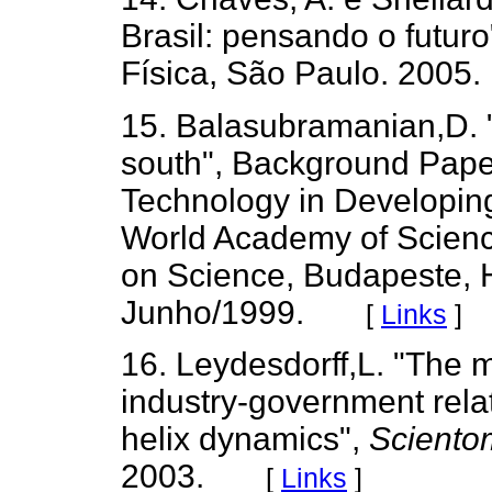
Brasil: pensando o futuro
Física, São Paulo. 2005.
15. Balasubramanian,D. "
south", Background Pape
Technology in Developin
World Academy of Scien
on Science, Budapeste, 
Junho/1999.
[
Links
]
16. Leydesdorff,L. "The m
industry-government relati
helix dynamics",
Sciento
2003.
[
Links
]