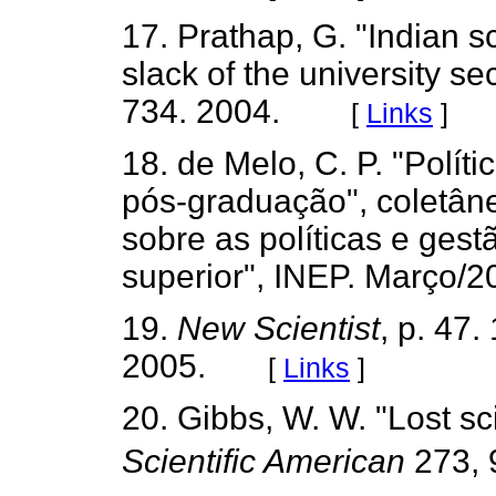
17. Prathap, G. "Indian s
slack of the university se
734. 2004.
[
Links
]
18. de Melo, C. P. "Polít
pós-graduação", coletân
sobre as políticas e ges
superior", INEP. Março/2
19.
New Scientist
, p. 47.
2005.
[
Links
]
20. Gibbs, W. W. "Lost sci
Scientific American
273, 