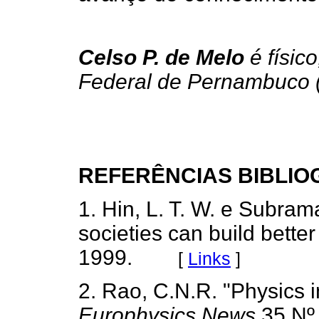
Celso P. de Melo
é físic
Federal de Pernambuco 
REFERÊNCIAS BIBLIO
1. Hin, L. T. W. e Subram
societies can build better
1999.
[
Links
]
2. Rao, C.N.R. "Physics i
Europhysics News
35 Nº