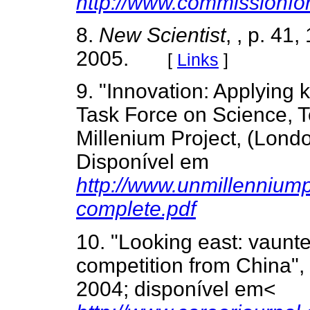
http://www.commissionfora
8.
New Scientist
, , p. 41
2005.
[
Links
]
9. "Innovation: Applying
Task Force on Science, 
Millenium Project, (Lo
Disponível em
http://www.unmillennium
complete.pdf
10. "Looking east: vaunt
competition from China",
2004; disponível em<