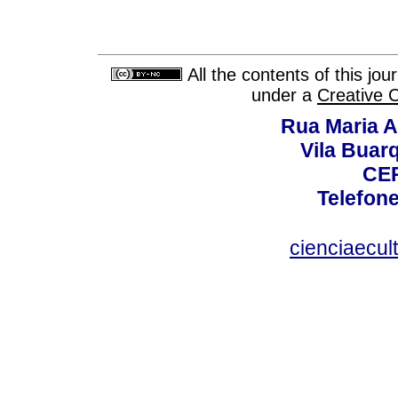
All the contents of this jo
under a
Creative 
Rua Maria A
Vila Buar
CEP
Telefone
cienciaecul