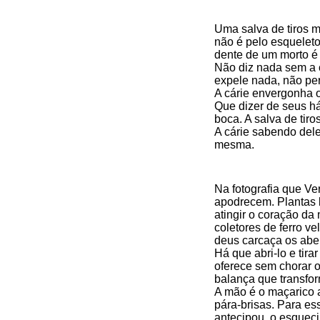
Uma salva de tiros 
não é pelo esqueleto
dente de um morto 
Não diz nada sem a 
expele nada, não per
A cárie envergonha o
Que dizer de seus h
boca. A salva de tiro
A cárie sabendo dele 
mesma.
Na fotografia que Ver
apodrecem. Plantas 
atingir o coração d
coletores de ferro v
deus carcaça os abe
Há que abri-lo e tira
oferece sem chorar o
balança que transfo
A mão é o maçarico 
pára-brisas. Para es
antecipou, o esqueci