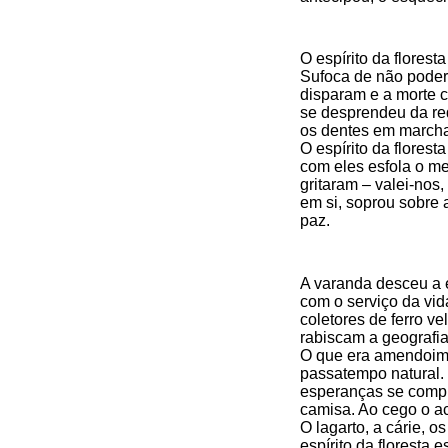
O espírito da florest
Sufoca de não poder
disparam e a morte 
se desprendeu da re
os dentes em march
O espírito da florest
com eles esfola o me
gritaram – valei-nos,
em si, soprou sobre 
paz.
A varanda desceu a 
com o serviço da vida
coletores de ferro vel
rabiscam a geografia
O que era amendoim 
passatempo natural. 
esperanças se compr
camisa. Ao cego o a
O lagarto, a cárie, os
espírito da floresta 