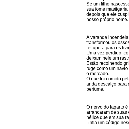
Se um filho nascess
sua fome mastigaria
depois que ele cusp
nosso próprio nome.
A varanda incendeia 
transformou os ossos
recupera para os livr
Uma vez perdido, co
deixam nele um rast
Estão recolhendo gr
ruge como um navio p
o mercado.
O que foi comido pe
anda descalço para 
perfume.
O nervo do lagarto é
arrancaram de suas 
hélice que em sua ra
Enfia um código ness