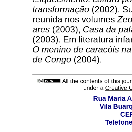
transformação
(2002). Su
reunida nos volumes
Zeo
ares
(2003),
Casa da pal
(2003). Em literatura infa
O menino de caracóis n
de Congo
(2004).
All the contents of this jo
under a
Creative 
Rua Maria A
Vila Buar
CEP
Telefone