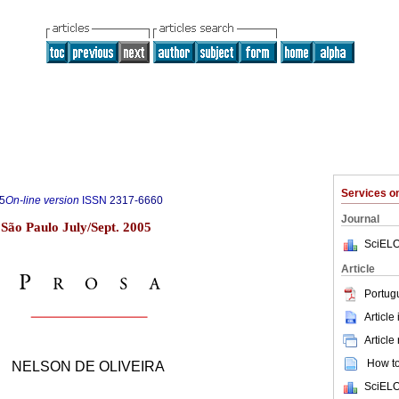
Services 
5
On-line version
ISSN
2317-6660
Journal
3 São Paulo July/Sept. 2005
SciELO
Article
Portug
Article
Article
How to 
NELSON DE OLIVEIRA
SciELO