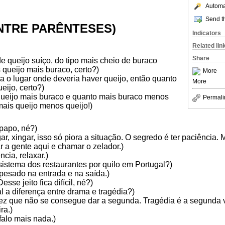
Automat
Send th
NTRE PARÊNTESES)
Indicators
Related lin
Share
 queijo suíço, do tipo mais cheio de buraco
 queijo mais buraco, certo?)
More
 o lugar onde deveria haver queijo, então quanto
More
ijo, certo?)
queijo mais buraco e quanto mais buraco menos
Permali
mais queijo menos queijo!)
papo, né?)
r, xingar, isso só piora a situação. O segredo é ter paciência.
r a gente aqui e chamar o zelador.)
ncia, relaxar.)
sistema dos restaurantes por quilo em Portugal?)
 pesado na entrada e na saída.)
sse jeito fica difícil, né?)
l a diferença entre drama e tragédia?)
vez que não se consegue dar a segunda. Tragédia é a segunda 
ra.)
falo mais nada.)