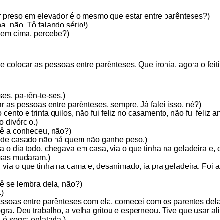
r preso em elevador é o mesmo que estar entre parênteses?)
a, não. Tô falando sério!)
 em cima, percebe?)
colocar as pessoas entre parênteses. Que ironia, agora o feiti
es, pa-rên-te-ses.)
 as pessoas entre parênteses, sempre. Já falei isso, né?)
ento e trinta quilos, não fui feliz no casamento, não fui feliz 
o divórcio.)
cê a conheceu, não?)
 de casado não há quem não ganhe peso.)
va o dia todo, chegava em casa, via o que tinha na geladeira e,
isas mudaram.)
via o que tinha na cama e, desanimado, ia pra geladeira. Foi 
ê se lembra dela, não?)
.)
essoas entre parênteses com ela, comecei com os parentes dela:
gra. Deu trabalho, a velha gritou e esperneou. Tive que usar al
 é sogra enlatada.)