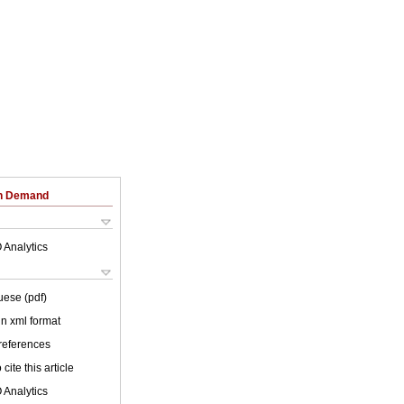
on Demand
 Analytics
uese (pdf)
 in xml format
 references
cite this article
 Analytics