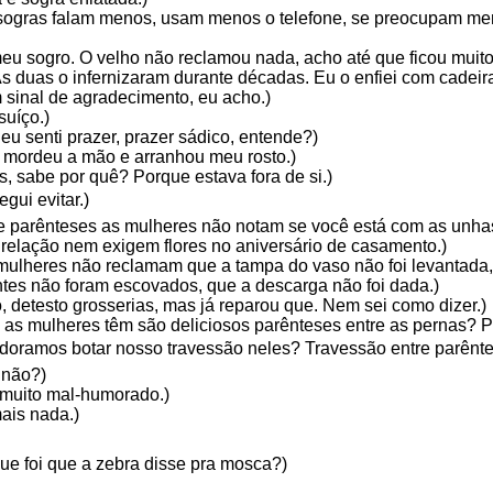
 sogras falam menos, usam menos o telefone, se preocupam me
eu sogro. O velho não reclamou nada, acho até que ficou muito f
 As duas o infernizaram durante décadas. Eu o enfiei com cadeir
m sinal de agradecimento, eu acho.)
suíço.)
u senti prazer, prazer sádico, entende?)
mordeu a mão e arranhou meu rosto.)
, sabe por quê? Porque estava fora de si.)
gui evitar.)
re parênteses as mulheres não notam se você está com as unha
a relação nem exigem flores no aniversário de casamento.)
mulheres não reclamam que a tampa do vaso não foi levantada,
ntes não foram escovados, que a descarga não foi dada.)
, detesto grosserias, mas já reparou que. Nem sei como dizer.)
 as mulheres têm são deliciosos parênteses entre as pernas? 
adoramos botar nosso travessão neles? Travessão entre parênte
 não?)
muito mal-humorado.)
ais nada.)
ue foi que a zebra disse pra mosca?)