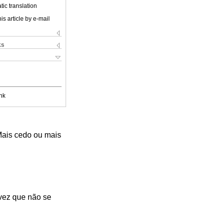
ic translation
is article by e-mail
ks
nk
 Mais cedo ou mais
vez que não se