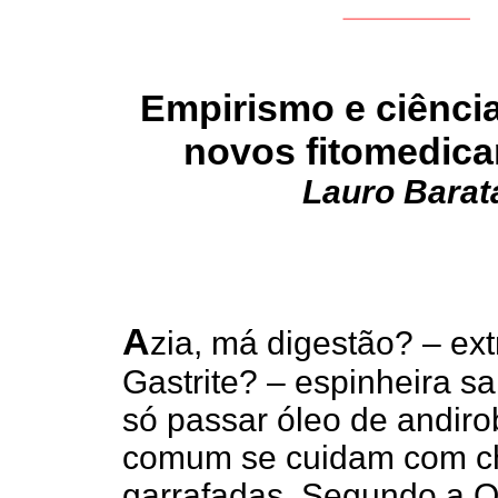
Empirismo e ciência
novos fitomedic
Lauro Barat
A
zia, má digestão? – ext
Gastrite? – espinheira sa
só passar óleo de andiro
comum se cuidam com ch
garrafadas. Segundo a 