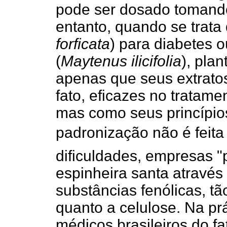
pode ser dosado tomando
entanto, quando se trata
forficata
) para diabetes 
(
Maytenus ilicifolia
), pla
apenas que seus extratos
fato, eficazes no tratame
mas como seus princípios
padronização não é feita 
dificuldades, empresas "
espinheira santa através
substâncias fenólicas, tã
quanto a celulose. Na pr
médicos brasileiros do f