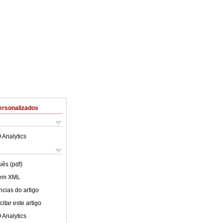
ersonalizados
 Analytics
uês (pdf)
 em XML
cias do artigo
itar este artigo
 Analytics