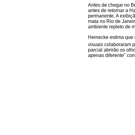
Antes de chegar no Br
antes de retornar a H
permanente. A exibiçã
mata no Rio de Janeir
ambiente repleto de m
Heinecke estima que m
visuais colaboraram p
parcial abrirão os ol
apenas diferente" con