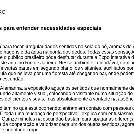
RO
s para entender necessidades especiais
 para tocar, irregularidades sentidas na sola do pé, aromas de
folhagens e da água na ponta dos dedos. Todas essas sensaç
ue o público brasileiro pôde desfrutar durante a Expo Interativa 
te ano, no Rio de Janeiro. Nesse ambiente confortável, com um
e várias partes em segundo plano, os visitantes, auxiliados po
ia que os leva por uma floresta até chegar ao bar, onde pode
a escuridão.
a Alemanha, a exposição aguça os sentidos que normalmente
ndo altamente visual, colocando o visitante numa situação de
es deficientes visuais, mas absolutamente à vontade na ausênci
ditam no que está ocorrendo; entram em contato com pessoas
É toda uma mudança de perspectiva", explica com entusiasmo
o. Quinze minutos na escuridão bastam para apagar as diferença
ia da cooperação e valorizar cada um dos outros sentidos, agor
e orientar o corpo.