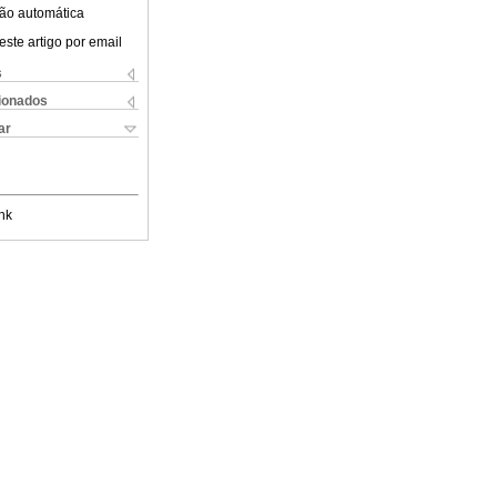
ão automática
este artigo por email
s
cionados
ar
nk