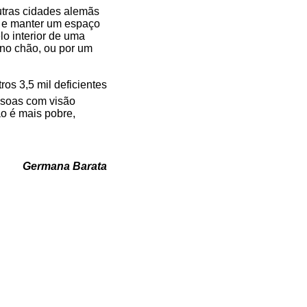
utras cidades alemãs
es e manter um espaço
lo interior de uma
 no chão, ou por um
os 3,5 mil deficientes
essoas com visão
ão é mais pobre,
Germana Barata