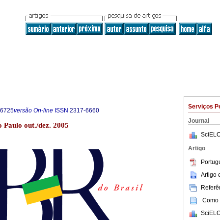
Serviços P
-6725
versão On-line
ISSN
2317-6660
Journal
o Paulo out./dez. 2005
SciELO
Artigo
Portug
Artigo
Referên
Como c
SciELO