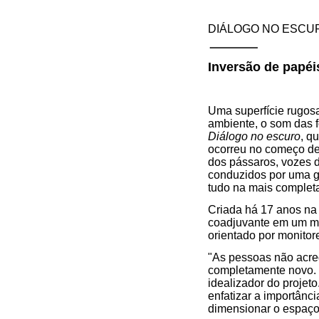
DIÁLOGO NO ESCU
Inversão de papéi
Uma superfície rugosa
ambiente, o som das 
Diálogo no escuro
, q
ocorreu no começo des
dos pássaros, vozes d
conduzidos por uma gu
tudo na mais complet
Criada há 17 anos n
coadjuvante em um mu
orientado por monitor
"As pessoas não acre
completamente novo. 
idealizador do projet
enfatizar a importânc
dimensionar o espaço 