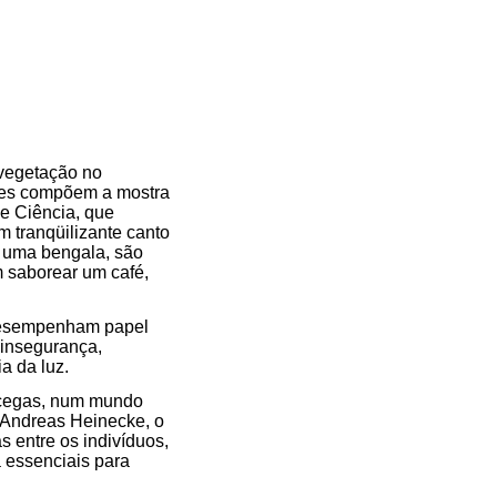
 vegetação no
ões compõem a mostra
de Ciência, que
 tranqüilizante canto
r uma bengala, são
m saborear um café,
 desempenham papel
 insegurança,
a da luz.
 cegas, num mundo
 Andreas Heinecke, o
s entre os indivíduos,
a essenciais para