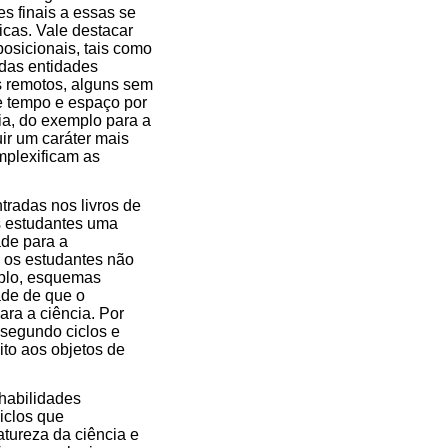
ies finais a essas se
cas. Vale destacar
osicionais, tais como
 das entidades
s remotos, alguns sem
e tempo e espaço por
ia, do exemplo para a
uir um caráter mais
mplexificam as
tradas nos livros de
s estudantes uma
ade para a
e os estudantes não
mplo, esquemas
ade de que o
ara a ciência. Por
 segundo ciclos e
ito aos objetos de
 habilidades
iclos que
tureza da ciência e