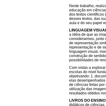
Neste trabalho, reali
educação em ciências,
dos textos científico
desses textos, das sua
aula e do seu papel e
LINGUAGEM VISUA
a idéia de que as ima
considerarmos, junto 
de representação simb
representação e de si
linguagem visual, ma
construção de sentido
possibilidades de ress
Com vistas a explorar
escolas do nível fund
objetivando: 1. docum
elas desempenhados em
de ciências feitas por
utilização das imagen
resultados obtidos no
LIVROS DO ENSIN
didáticos de ciências