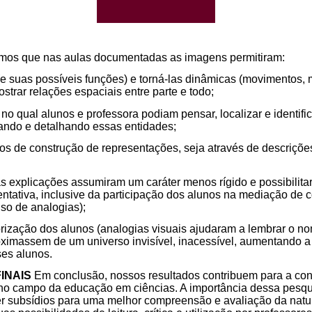
mos que nas aulas documentadas as imagens permitiram:
 (e suas possíveis funções) e torná-las dinâmicas (movimentos,
mostrar relações espaciais entre parte e todo;
no qual alunos e professora podiam pensar, localizar e identifi
tando e detalhando essas entidades;
os de construção de representações, seja através de descriçõ
explicações assumiram um caráter menos rígido e possibilit
sentativa, inclusive da participação dos alunos na mediação de c
so de analogias);
rização dos alunos (analogias visuais ajudaram a lembrar o n
ximassem de um universo invisível, inacessível, aumentando a
es alunos.
INAIS
Em conclusão, nossos resultados contribuem para a co
 no campo da educação em ciências. A importância dessa pesqu
cer subsídios para uma melhor compreensão e avaliação da na