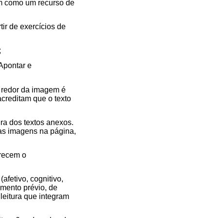
ém como um recurso de
ir de exercícios de
;
 Apontar e
o redor da imagem é
creditam que o texto
ra dos textos anexos.
as imagens na página,
orecem o
fetivo, cognitivo,
imento prévio, de
 leitura que integram