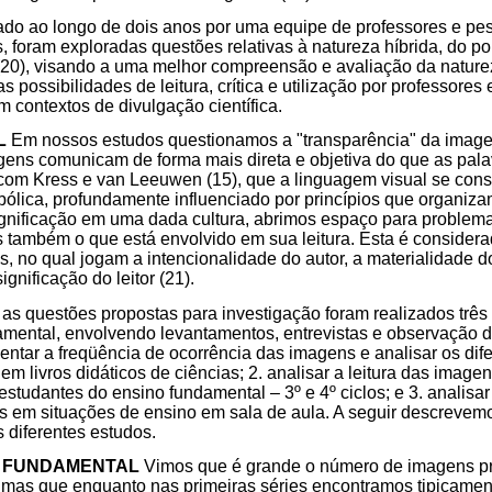
zado ao longo de dois anos por uma equipe de professores e p
 foram exploradas questões relativas à natureza híbrida, do pon
s (20), visando a uma melhor compreensão e avaliação da natu
s possibilidades de leitura, crítica e utilização por professores
m contextos de divulgação científica.
L
Em nossos estudos questionamos a "transparência" da imagem
gens comunicam de forma mais direta e objetiva do que as pala
com Kress e van Leeuwen (15), que a linguagem visual se cons
ólica, profundamente influenciado por princípios que organiza
gnificação em uma dada cultura, abrimos espaço para problemat
s também o que está envolvido em sua leitura. Esta é consider
s, no qual jogam a intencionalidade do autor, a materialidade do
ignificação do leitor (21).
 as questões propostas para investigação foram realizados trê
amental, envolvendo levantamentos, entrevistas e observação d
entar a freqüência de ocorrência das imagens e analisar os dif
 livros didáticos de ciências; 2. analisar a leitura das imagen
 estudantes do ensino fundamental – 3º e 4º ciclos; e 3. analisa
s em situações de ensino em sala de aula. A seguir descrevemo
s diferentes estudos.
O FUNDAMENTAL
Vimos que é grande o número de imagens pr
, mas que enquanto nas primeiras séries encontramos tipicame