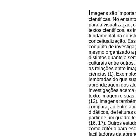
I
magens são importan
científicas. No entant
para a visualização, c
textos científicos, 
fundamental na constit
conceitualização. Ess
conjunto de investig
mesmo organizado a pa
distintos quanto a sem
culturais entre outro
as relações entre ima
ciências (1). Exemplo
lembradas do que suas
aprendizagem dos alun
investigações acerca
texto, imagem e suas 
(12). Imagens também 
comparação entre apr
didáticos, de leitura
partir de um quadro te
(16, 17). Outros estu
como critério para es
facilitadoras da apren