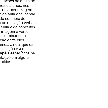
ituações de aulas de
res e alunos, nos
tos de aprendizagem
la de aula analisando
ado por meio de
e comunicação verbal e
élula e de conceitos
, imagem e verbal –
s, examinando a
ção entre eles,
amos, ainda, que os
plicação e a re-
péis específicos na
entação em alguns
ntidos.