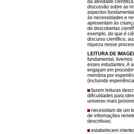
da atividade científi
discussão sobre as imp
aspectos fundamentai
às necessidades e ne
apresentam às criança
de descobertas cientí
exemplo, do que é ciê
discurso científico, a
riqueza nesse process
LEITURA DE IMAG
fundamental, tivemos a
esses estudantes. A a
engajam em procedime
memória por experiênc
(incluindo experiênci
fazem leituras desc
dificuldades para ide
universo mais próxim
necessitam de um te
de informações remet
descritivas;
estabelecem interte