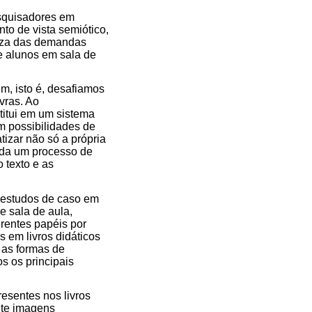
esquisadores em
to de vista semiótico,
reza das demandas
 e alunos em sala de
, isto é, desafiamos
vras. Ao
titui em um sistema
m possibilidades de
izar não só a própria
ada um processo de
 texto e as
s estudos de caso em
e sala de aula,
erentes papéis por
s em livros didáticos
r as formas de
s os principais
esentes nos livros
nte imagens