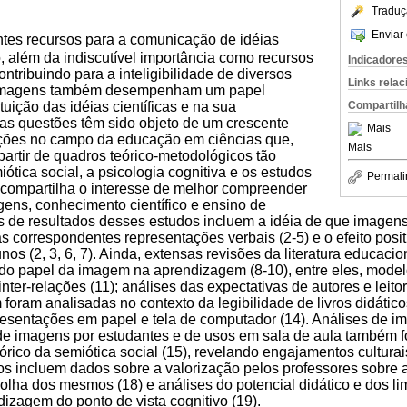
Traduç
Enviar 
tes recursos para a comunicação de idéias
o, além da indiscutível importância como recursos
Indicadore
ontribuindo para a inteligibilidade de diversos
Links rela
as imagens também desempenham um papel
Compartilh
uição das idéias científicas e na sua
as questões têm sido objeto de um crescente
Mais
ações no campo da educação em ciências que,
Mais
rtir de quadros teórico-metodológicos tão
iótica social, a psicologia cognitiva e os estudos
Permali
s, compartilha o interesse de melhor compreender
gens, conhecimento científico e ensino de
s de resultados desses estudos incluem a idéia de que imagens
 correspondentes representações verbais (2-5) e o efeito posit
os (2, 3, 6, 7). Ainda, extensas revisões da literatura educac
 do papel da imagem na aprendizagem (8-10), entre eles, mode
inter-relações (11); análises das expectativas de autores e lei
foram analisadas no contexto da legibilidade de livros didátic
esentações em papel e tela de computador (14). Análises de i
s de imagens por estudantes e de usos em sala de aula também f
órico da semiótica social (15), revelando engajamentos culturais
dos incluem dados sobre a valorização pelos professores sobre 
colha dos mesmos (18) e análises do potencial didático e dos 
dizagem do ponto de vista cognitivo (19).