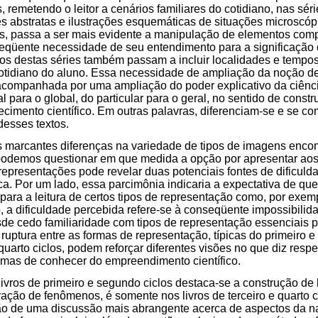
as, remetendo o leitor a cenários familiares do cotidiano, nas sér
 abstratas e ilustrações esquemáticas de situações microscópi
es, passa a ser mais evidente a manipulação de elementos comp
seqüente necessidade de seu entendimento para a significação
ros destas séries também passam a incluir localidades e tempo
otidiano do aluno. Essa necessidade de ampliação da noção d
 acompanhada por uma ampliação do poder explicativo da ciênc
l para o global, do particular para o geral, no sentido de constr
ecimento científico. Em outras palavras, diferenciam-se e se co
 desses textos.
s marcantes diferenças na variedade de tipos de imagens encon
podemos questionar em que medida a opção por apresentar ao
representações pode revelar duas potenciais fontes de dificuld
ca. Por um lado, essa parcimônia indicaria a expectativa de qu
ara a leitura de certos tipos de representação como, por exe
, a dificuldade percebida refere-se à conseqüente impossibilid
de cedo familiaridade com tipos de representação essenciais p
 ruptura entre as formas de representação, típicas do primeiro e
quarto ciclos, podem reforçar diferentes visões no que diz respe
rmas de conhecer do empreendimento científico.
ivros de primeiro e segundo ciclos destaca-se a construção de
ação de fenômenos, é somente nos livros de terceiro e quarto c
o de uma discussão mais abrangente acerca de aspectos da na