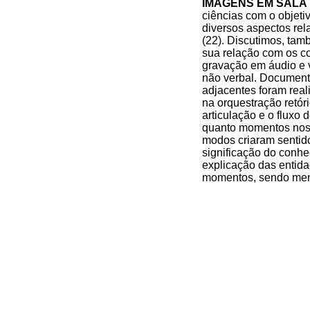
IMAGENS EM SALA
ciências com o objeti
diversos aspectos rel
(22). Discutimos, tam
sua relação com os co
gravação em áudio e v
não verbal. Document
adjacentes foram real
na orquestração retór
articulação e o fluxo
quanto momentos nos 
modos criaram sentido
significação do conh
explicação das entida
momentos, sendo menos