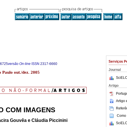
Serviços P
-6725
versão On-line
ISSN
2317-6660
Journal
o Paulo out./dez. 2005
SciELO
Artigo
Portug
Artigo
O COM IMAGENS
Referên
Como c
acira Gouvêa e Cláudia Piccinini
SciELO