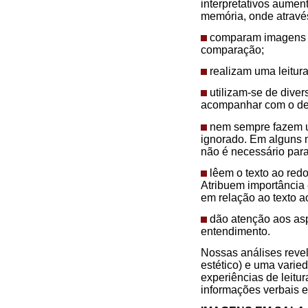
interpretativos aume
memória, onde atravé
comparam imagens dis
comparação;
realizam uma leitur
utilizam-se de diver
acompanhar com o ded
nem sempre fazem um
ignorado. Em alguns m
não é necessário par
lêem o texto ao redo
Atribuem importância
em relação ao texto a
dão atenção aos asp
entendimento.
Nossas análises reve
estético) e uma varie
experiências de leitur
informações verbais e