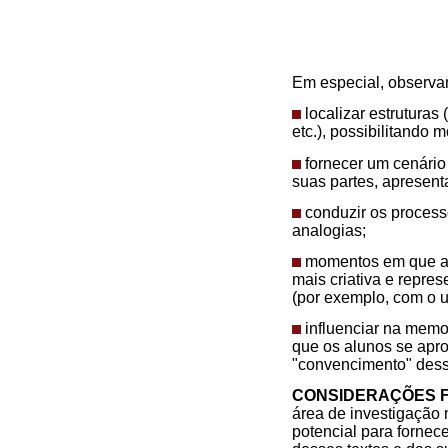
Em especial, observa
localizar estruturas
etc.), possibilitando 
fornecer um cenário 
suas partes, apresen
conduzir os process
analogias;
momentos em que as 
mais criativa e repre
(por exemplo, com o u
influenciar na memo
que os alunos se apro
"convencimento" dess
CONSIDERAÇÕES F
área de investigação
potencial para forne