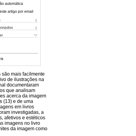
ão automática
este artigo por email
s
cionados
ar
nk
 são mais facilmente
ivo de ilustrações na
ional documentaram
los que analisam
tores acerca da imagem
os (13) e de uma
magens em livros
oram investigadas, a
, afetivos e estéticos
as imagens no livro
limites da imagem como