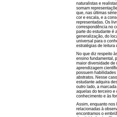
naturalistas e realist
somam representações
que, nas últimas séri
cor e escala, e a con
representadas. Os liv
correspondência no c
parte do estudante é
generalização, do loca
universal para o conh
estratégias de leitura
No que diz respeito à
ensino fundamental, 
maior diversidade de 
aprendizagem científi
possuem habilidades p
abstratos. Nesse caso
estudante adquira des
outro lado, a marcada
aquelas do terceiro e 
conhecimento e às fo
Assim, enquanto nos l
relacionadas à observ
encontramos o embriã