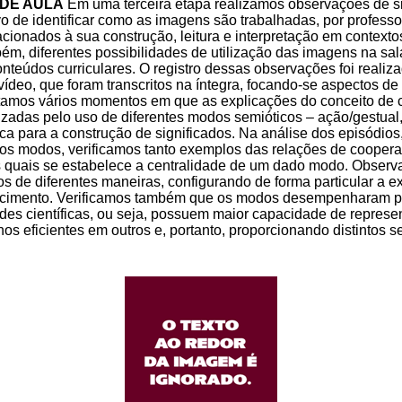
 DE AULA
Em uma terceira etapa realizamos observações de s
vo de identificar como as imagens são trabalhadas, por professo
acionados à sua construção, leitura e interpretação em contex
bém, diferentes possibilidades de utilização das imagens na sa
nteúdos curriculares. O registro dessas observações foi realiz
ídeo, que foram transcritos na íntegra, focando-se aspectos d
amos vários momentos em que as explicações do conceito de c
izadas pelo uso de diferentes modos semióticos – ação/gestual
ica para a construção de significados. Na análise dos episódio
 dos modos, verificamos tanto exemplos das relações de coopera
quais se estabelece a centralidade de um dado modo. Observ
s de diferentes maneiras, configurando de forma particular a ex
ecimento. Verificamos também que os modos desempenharam pa
des científicas, ou seja, possuem maior capacidade de repres
 eficientes em outros e, portanto, proporcionando distintos se