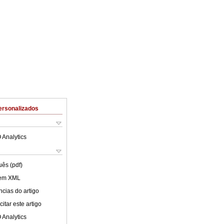
ersonalizados
 Analytics
uês (pdf)
 em XML
cias do artigo
itar este artigo
 Analytics