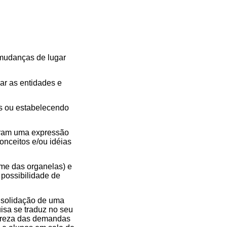
 mudanças de lugar
car as entidades e
es ou estabelecendo
aram uma expressão
onceitos e/ou idéias
ome das organelas) e
 possibilidade de
nsolidação de uma
isa se traduz no seu
tureza das demandas