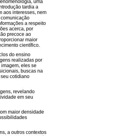
e fenomenologia, uma
ntrodução tardia a
m aos interesses, nem
e comunicação
nformações a respeito
ões acerca, por
ação precoce ao
proporcionar maior
cimento científico.
clos do ensino
agens realizadas por
a imagem, eles se
icionais, buscas na
 seu cotidiano
agens, revelando
tividade em seu
com maior densidade
ssibilidades
s, a outros contextos