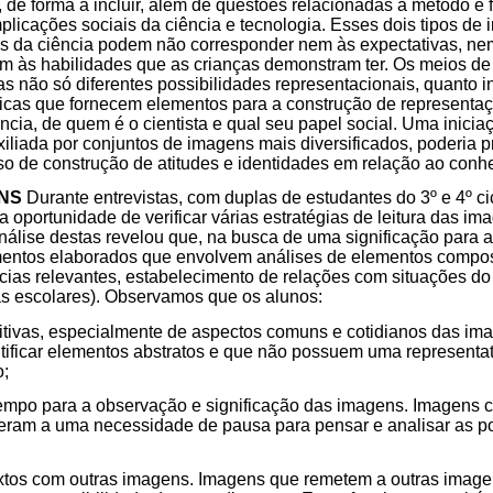
ca, de forma a incluir, além de questões relacionadas a método 
licações sociais da ciência e tecnologia. Esses dois tipos de i
s da ciência podem não corresponder nem às expectativas, ne
m às habilidades que as crianças demonstram ter. Os meios d
s não só diferentes possibilidades representacionais, quanto i
ficas que fornecem elementos para a construção de representaç
ncia, de quem é o cientista e qual seu papel social. Uma inici
uxiliada por conjuntos de imagens mais diversificados, poderia 
o de construção de atitudes e identidades em relação ao conhe
ENS
Durante entrevistas, com duplas de estudantes do 3º e 4º ci
 oportunidade de verificar várias estratégias de leitura das im
nálise destas revelou que, na busca de uma significação para 
ntos elaborados que envolvem análises de elementos compos
ias relevantes, estabelecimento de relações com situações do
as escolares). Observamos que os alunos:
ritivas, especialmente de aspectos comuns e cotidianos das im
ntificar elementos abstratos e que não possuem uma representa
o;
mpo para a observação e significação das imagens. Imagens 
eram a uma necessidade de pausa para pensar e analisar as po
xtos com outras imagens. Imagens que remetem a outras imagen