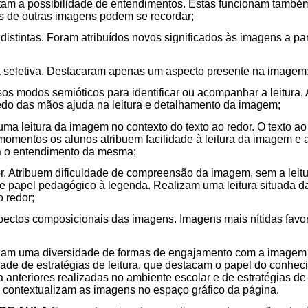
ntam a possibilidade de entendimentos. Estas funcionam tamb
s de outras imagens podem se recordar;
tintas. Foram atribuídos novos significados às imagens a part
a seletiva. Destacaram apenas um aspecto presente na imagem
sos modos semióticos para identificar ou acompanhar a leitura.
o das mãos ajuda na leitura e detalhamento da imagem;
a leitura da imagem no contexto do texto ao redor. O texto a
omentos os alunos atribuem facilidade à leitura da imagem e a
a o entendimento da mesma;
r. Atribuem dificuldade de compreensão da imagem, sem a leitu
 e papel pedagógico à legenda. Realizam uma leitura situada d
o redor;
ectos composicionais das imagens. Imagens mais nítidas fav
lam uma diversidade de formas de engajamento com a imagem (a
dade de estratégias de leitura, que destacam o papel do conhec
a anteriores realizadas no ambiente escolar e de estratégias de
 contextualizam as imagens no espaço gráfico da página.