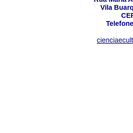
Vila Buar
CEP
Telefone
cienciaecul