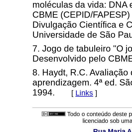
moléculas da vida: DNA 
CBME (CEPID/FAPESP) e
Divulgação Científica e 
Universidade de São Pau
7. Jogo de tabuleiro "O j
Desenvolvido pelo CBME
8. Haydt, R.C. Avaliação
aprendizagem. 4ª ed. São
1994.
[
Links
]
Todo o conteúdo deste pe
licenciado sob um
Rua Maria A