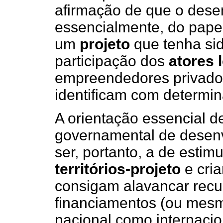
afirmação de que o dese
essencialmente, do pape
um
projeto
que tenha si
participação dos
atores 
empreendedores privados
identificam com determin
A orientação essencial de
governamental de desenv
ser, portanto, a de estim
territórios-projeto
e cria
consigam alavancar rec
financiamentos (ou mesm
nacional como internacio