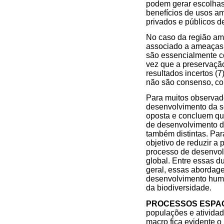
podem gerar escolhas
benefícios de usos a
privados e públicos d
No caso da região am
associado a ameaças 
são essencialmente 
vez que a preservação
resultados incertos (
não são consenso, com
Para muitos observado
desenvolvimento da s
oposta e concluem qu
de desenvolvimento d
também distintas. Par
objetivo de reduzir 
processo de desenvol
global. Entre essas d
geral, essas abordag
desenvolvimento huma
da biodiversidade.
PROCESSOS ESPAC
populações e ativida
macro fica evidente 