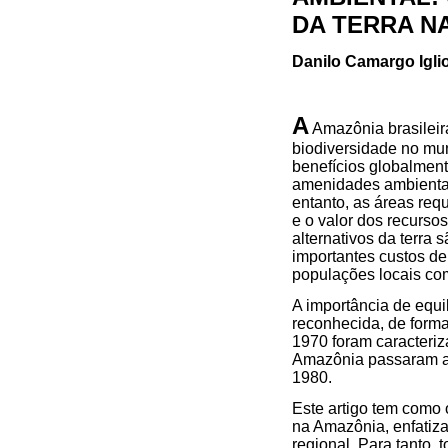
DA TERRA N
Danilo Camargo Iglio
A
Amazônia brasileir
biodiversidade no mu
benefícios globalmen
amenidades ambientai
entanto, as áreas req
e o valor dos recurso
alternativos da terra 
importantes custos d
populações locais com
A importância de equi
reconhecida, de forma
1970 foram caracteriz
Amazônia passaram a 
1980.
Este artigo tem como 
na Amazônia, enfatiz
regional. Para tanto,