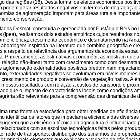
 das regiões (16). Desta forma, os efeitos econômicos positiv
podem gerar resultados negativos em termos de degradação a
omias de aglomeração importam para áreas rurais é importante 
mento-conservação.
dados Desmat, construída e gerenciada por Eustáquio Reis no I
(Ipea), realizamos dois estudos empíricos cujos resultados no
tam eficiência, crescimento econômico e desmatamento na Amaz
a abordagem inspirada na literatura que combina geografia e cr
s a respeito da relevância dos argumentos da economia espaci
a. Primeiramente, as estimativas econométricas mostram que a
relação não-linear tanto com crescimento como com desmatam
 de aglomeração externalidades positivas predominam impactan
nto, externalidades negativas se avolumam em níveis maiores
 crescimento de produto e conversão de vegetação nativa. Além 
 nossos resultados com relação a custos de transporte e prox
cado que o impacto de características locais como condições amb
 agrária são relevantes para a compreensão das dinâmicas de 
ma uma fronteira estocástica para obter medidas de eficiência t
identificar os fatores que impactam a eficiência das diversas
sugerem que a eficiência técnica da agricultura é influenciada 
 relacionados com as escolhas tecnológicas feitas pelos produ
ão, rede de transportes, distribuição dos tamanhos de propried
os principais elementos que explicam a variação da eficiência