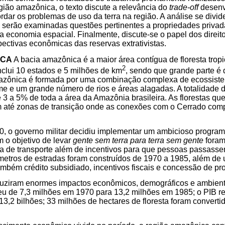
gião amazônica, o texto discute a relevância do
trade-off
desenv
dar os problemas de uso da terra na região. A análise se divi
 serão examinadas questões pertinentes a propriedades privad
economia espacial. Finalmente, discute-se o papel dos direito
pectivas econômicas das reservas extrativistas.
ICA
A bacia amazônica é a maior área contígua de floresta tropi
2
nclui 10 estados e 5 milhões de km
, sendo que grande parte é d
mazônica é formada por uma combinação complexa de ecossist
rme e um grande número de rios e áreas alagadas. A totalidade 
e 3 a 5% de toda a área da Amazônia brasileira. As florestas q
m até zonas de transição onde as conexões com o Cerrado co
0, o governo militar decidiu implementar um ambicioso progra
 o objetivo de levar
gente sem terra para terra sem gente
foram
ura de transporte além de incentivos para que pessoas passassem
metros de estradas foram construídos de 1970 a 1985, além de u
também crédito subsidiado, incentivos fiscais e concessão de pr
oduziram enormes impactos econômicos, demográficos e ambienta
ceu de 7,3 milhões em 1970 para 13,2 milhões em 1985; o PIB r
13,2 bilhões; 33 milhões de hectares de floresta foram convertid