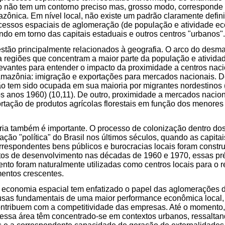
o não tem um contorno preciso mas, grosso modo, corresponde à
zônica. Em nível local, não existe um padrão claramente defin
ocessos espaciais de aglomeração (de população e atividade e
o em torno das capitais estaduais e outros centros "urbanos".
stão principalmente relacionados à geografia. O arco do desm
 regiões que concentram a maior parte da população e ativida
evantes para entender o impacto da proximidade a centros naci
mazônia: imigração e exportações para mercados nacionais. D
o tem sido ocupada em sua maioria por migrantes nordestinos (
 dos anos 1960) (10,11). De outro, proximidade a mercados naci
tação de produtos agrícolas florestais em função dos menores 
tória também é importante. O processo de colonização dentro do
ão "política" do Brasil nos últimos séculos, quando as capitai
rrespondentes bens públicos e burocracias locais foram constr
tos de desenvolvimento nas décadas de 1960 e 1970, essas pr
nto foram naturalmente utilizadas como centros locais para o 
mentos crescentes.
da economia espacial tem enfatizado o papel das aglomerações 
sas fundamentais de uma maior performance econômica local,
ontribuem com a competitividade das empresas. Até o momento,
nessa área têm concentrado-se em contextos urbanos, ressaltan