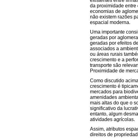
existentes entre firm
da proximidade entre 
economias de aglomer
não existem razões p
espacial moderna.
Uma importante consid
geradas por aglomera
geradas por efeitos 
associados a ambient
ou áreas rurais tamb
crescimento e a perf
transporte são releva
Proximidade de mercad
Como discutido acima
crescimento é tipica
mercados para biodive
amenidades ambientais
mais altas do que o 
significativo da lucr
entanto, algum desma
atividades agrícolas.
Assim, atributos espa
direitos de proprieda