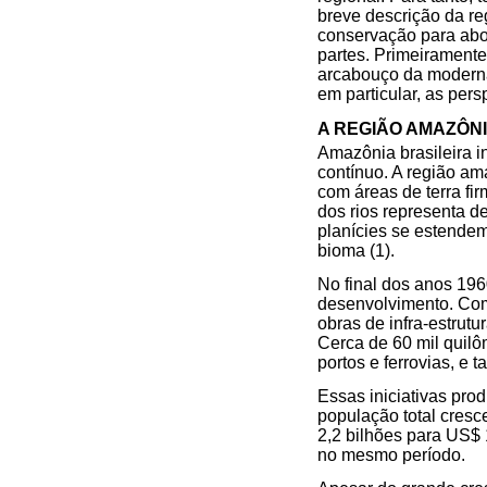
breve descrição da re
conservação para abor
partes. Primeiramente
arcabouço da moderna 
em particular, as pers
A REGIÃO AMAZÔN
Amazônia brasileira i
contínuo. A região a
com áreas de terra fi
dos rios representa d
planícies se estende
bioma (1).
No final dos anos 196
desenvolvimento. Com
obras de infra-estrut
Cerca de 60 mil quilô
portos e ferrovias, e 
Essas iniciativas pr
população total cres
2,2 bilhões para US$ 
no mesmo período.