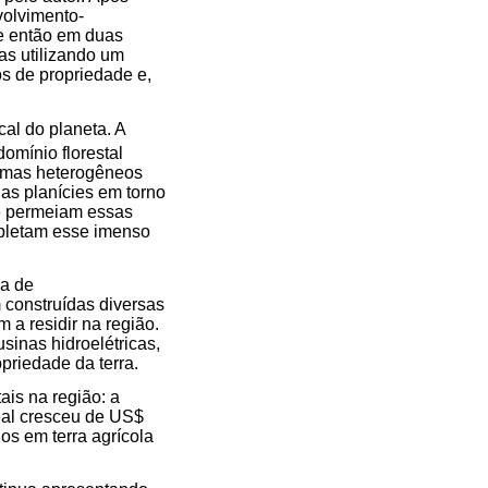
olvimento-
de então em duas
as utilizando um
s de propriedade e,
cal do planeta. A
omínio florestal
emas heterogêneos
das planícies em torno
ue permeiam essas
mpletam esse imenso
ma de
 construídas diversas
 a residir na região.
sinas hidroelétricas,
opriedade da terra.
is na região: a
eal cresceu de US$
os em terra agrícola