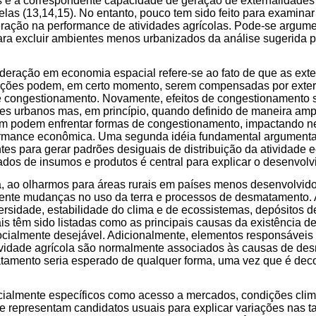
as e a correspondente capacidade de geração de externalidades 
elas (13,14,15). No entanto, pouco tem sido feito para examina
ação na performance de atividades agrícolas. Pode-se argumen
ara excluir ambientes menos urbanizados da análise sugerida 
eração em economia espacial refere-se ao fato de que as exte
ções podem, em certo momento, serem compensadas por extern
de congestionamento. Novamente, efeitos de congestionamento 
es urbanos mas, em princípio, quando definido de maneira am
ém podem enfrentar formas de congestionamento, impactando n
ormance econômica. Uma segunda idéia fundamental argumenta
ntes para gerar padrões desiguais de distribuição da atividade
os de insumos e produtos é central para explicar o desenvolvi
, ao olharmos para áreas rurais em países menos desenvolvido
mente mudanças no uso da terra e processos de desmatamento.
rsidade, estabilidade do clima e de ecossistemas, depósitos d
 têm sido listadas como as principais causas da existência d
socialmente desejável. Adicionalmente, elementos responsávei
atividade agrícola são normalmente associados às causas de d
tamento seria esperado de qualquer forma, uma vez que é decor
cialmente específicos como acesso a mercados, condições climá
de representam candidatos usuais para explicar variações nas t