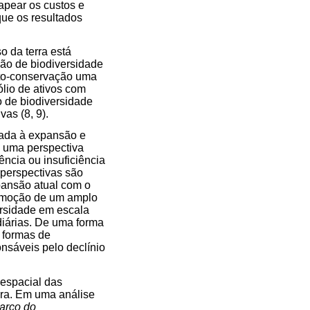
apear os custos e
ue os resultados
 da terra está
ão de biodiversidade
o-conservação uma
lio de ativos com
o de biodiversidade
as (8, 9).
gada à expansão e
m uma perspectiva
ncia ou insuficiência
perspectivas são
pansão atual com o
romoção de um amplo
ersidade em escala
diárias. De uma forma
 formas de
sáveis pelo declínio
 espacial das
ra. Em uma análise
arco do