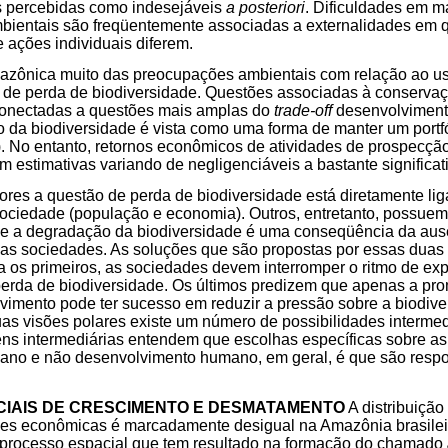
 percebidas como indesejáveis
a posteriori
. Dificuldades em m
mbientais são freqüentemente associadas a externalidades em q
e ações individuais diferem.
azônica muito das preocupações ambientais com relação ao uso
de perda de biodiversidade. Questões associadas à conservaç
conectadas a questões mais amplas do
trade-off
desenvolviment
 da biodiversidade é vista como uma forma de manter um portfó
7). No entanto, retornos econômicos de atividades de prospecçã
 estimativas variando de negligenciáveis a bastante significativ
res a questão de perda de biodiversidade está diretamente li
ociedade (população e economia). Outros, entretanto, possue
e a degradação da biodiversidade é uma conseqüência da ausê
as sociedades. As soluções que são propostas por essas duas 
a os primeiros, as sociedades devem interromper o ritmo de ex
a perda de biodiversidade. Os últimos predizem que apenas a p
vimento pode ter sucesso em reduzir a pressão sobre a biodiv
uas visões polares existe um número de possibilidades interme
ens intermediárias entendem que escolhas específicas sobre as
no e não desenvolvimento humano, em geral, é que são respon
IAIS DE CRESCIMENTO E DESMATAMENTO
A distribuição
des econômicas é marcadamente desigual na Amazônia brasilei
o processo espacial que tem resultado na formação do chamado