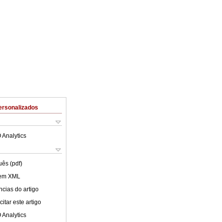
ersonalizados
 Analytics
uês (pdf)
 em XML
cias do artigo
itar este artigo
 Analytics