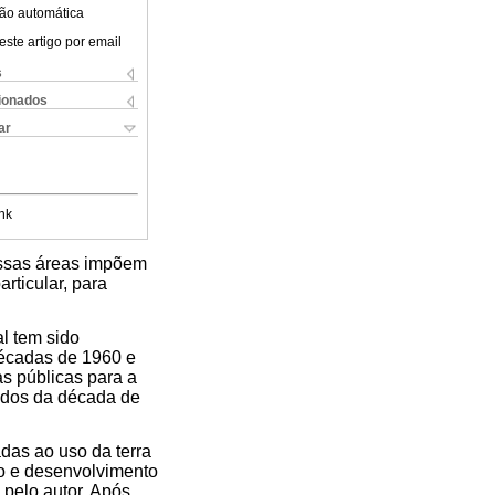
ão automática
este artigo por email
s
cionados
ar
nk
 essas áreas impõem
rticular, para
l tem sido
décadas de 1960 e
s públicas para a
ados da década de
das ao uso da terra
o e desenvolvimento
 pelo autor. Após