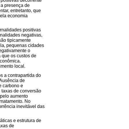
positivas decorrente
r a presença de
tar, entretanto, que
pela economia
rnalidades positivas
alidades negativas,
são tipicamente
pla, pequenas cidades
egativamente o
 que os custos de
 econômica.
mento local.
s a contrapartida do
 Ausência de
e carbono e
e taxas de conversão
s pelo aumento
esmatamento. No
rência inevitável das
ticas e estrutura de
axas de