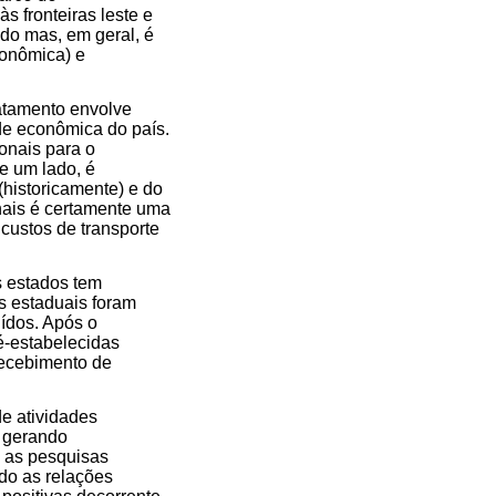
s fronteiras leste e
ido mas, em geral, é
conômica) e
atamento envolve
de econômica do país.
onais para o
e um lado, é
historicamente) e do
onais é certamente uma
custos de transporte
s estados tem
s estaduais foram
uídos. Após o
é-estabelecidas
recebimento de
de atividades
 gerando
 as pesquisas
do as relações