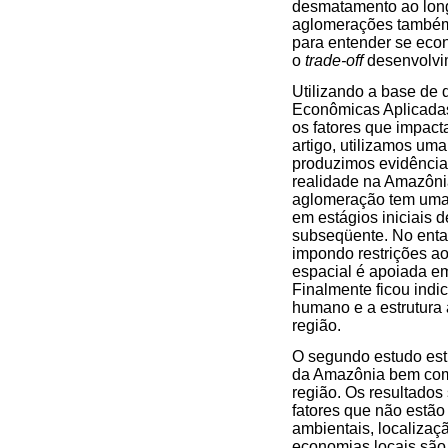
desmatamento ao longo
aglomerações também 
para entender se econ
o
trade-off
desenvolvi
Utilizando a base de 
Econômicas Aplicadas 
os fatores que impac
artigo, utilizamos um
produzimos evidência
realidade na Amazôni
aglomeração tem uma 
em estágios iniciais
subseqüente. No enta
impondo restrições ao
espacial é apoiada em
Finalmente ficou indi
humano e a estrutura
região.
O segundo estudo esti
da Amazônia bem como 
região. Os resultados 
fatores que não estão
ambientais, localizaç
economias locais são 