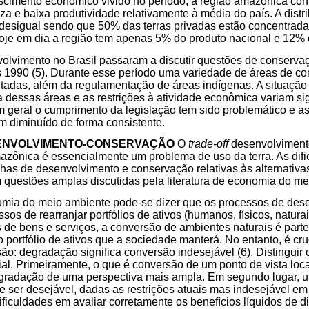
scimento econômico vivido no período, a região amazônica co
eza e baixa produtividade relativamente à média do país. A distr
 desigual sendo que 50% das terras privadas estão concentra
Hoje em dia a região tem apenas 5% do produto nacional e 12% 
volvimento no Brasil passaram a discutir questões de conservaç
s 1990 (5). Durante esse período uma variedade de áreas de c
adas, além da regulamentação de áreas indígenas. A situação 
 dessas áreas e as restrições à atividade econômica variam si
m geral o cumprimento da legislação tem sido problemático e as
 diminuído de forma consistente.
SENVOLVIMENTO-CONSERVAÇÃO
O
trade-off
desenvolviment
azônica é essencialmente um problema de uso da terra. As dif
lhas de desenvolvimento e conservação relativas às alternativas
 questões amplas discutidas pela literatura de economia do me
omia do meio ambiente pode-se dizer que os processos de de
sos de rearranjar portfólios de ativos (humanos, físicos, natura
s de bens e serviços, a conversão de ambientes naturais é parte
 portfólio de ativos que a sociedade manterá. No entanto, é cruc
o: degradação significa conversão indesejável (6). Distinguir
ial. Primeiramente, o que é conversão de um ponto de vista loc
radação de uma perspectiva mais ampla. Em segundo lugar, um
e ser desejável, dadas as restrições atuais mas indesejável em
dificuldades em avaliar corretamente os benefícios líquidos de di