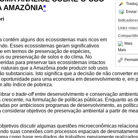
Traduç
A AMAZÔNIA
*
Enviar 
ri
Indicadore
Links rela
Compartilh
a contém alguns dos ecossistemas mais ricos em
Mais
ndo. Esses ecossistemas geram significativos
Mais
te em termos de preservação de espécies,
s ou preservação de solos e do clima. No
Permali
ueridas para preservar tais ecossistemas intactos
s naturais que a Amazônia pode produzir sob usos
são substanciais. Isto significa que a decisão de não converter
e oportunidade para uma economia em desenvolvimento e, em pa
 alto índice de pobreza.
librar o
trade-off
entre desenvolvimento e conservação ambienta
 crescente, na formulação de políticas públicas. Enquanto as 
adas por ambiciosos programas de desenvolvimento, as política
considerar objetivos de preservação ambiental a partir de me
objetivos discutir algumas questões microeconômicas relaciona
ando suas conexões com processos espaciais de desmatament
 toma como base resultados de trabalhos previamente realizados