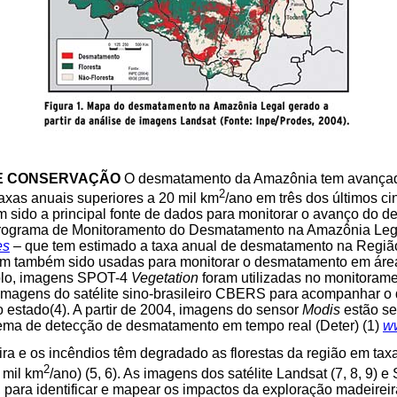
E CONSERVAÇÃO
O desmatamento da Amazônia tem avançad
2
taxas anuais superiores a 20 mil km
/ano em três dos últimos c
êm sido a principal fonte de dados para monitorar o avanço do
Programa de Monitoramento do Desmatamento na Amazônia Lega
es
– que tem estimado a taxa anual de desmatamento na Região
têm também sido usadas para monitorar o desmatamento em ár
plo, imagens SPOT-4
Vegetation
foram utilizadas no monitora
 imagens do satélite sino-brasileiro CBERS para acompanhar 
o estado(4). A partir de 2004, imagens do sensor
Modis
estão se
ema de detecção de desmatamento em tempo real (Deter) (1)
ww
ra e os incêndios têm degradado as florestas da região em taxa
2
 mil km
/ano) (5, 6). As imagens dos satélite Landsat (7, 8, 9) e
para identificar e mapear os impactos da exploração madeireira