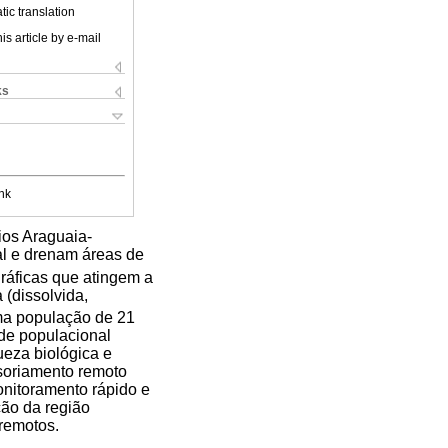
ic translation
is article by e-mail
ks
nk
ios Araguaia-
al e drenam áreas de
gráficas que atingem a
(dissolvida,
ma população de 21
de populacional
ueza biológica e
soriamento remoto
nitoramento rápido e
ção da região
 remotos.