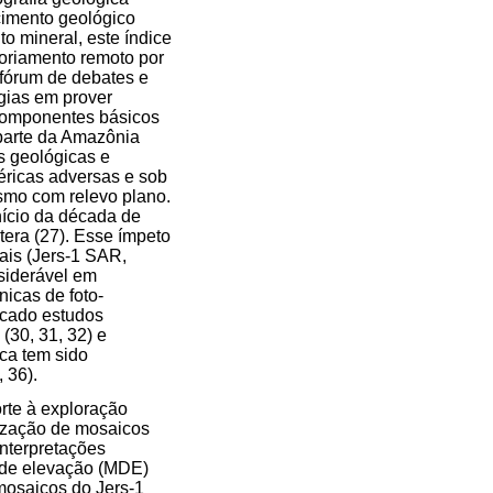
cimento geológico
o mineral, este índice
soriamento remoto por
fórum de debates e
ogias em prover
 componentes básicos
parte da Amazônia
s geológicas e
éricas adversas e sob
esmo com relevo plano.
nício da década de
era (27). Esse ímpeto
ais (Jers-1 SAR,
siderável em
icas de foto-
ocado estudos
(30, 31, 32) e
ica tem sido
 36).
rte à exploração
lização de mosaicos
Interpretações
s de elevação (MDE)
 mosaicos do Jers-1