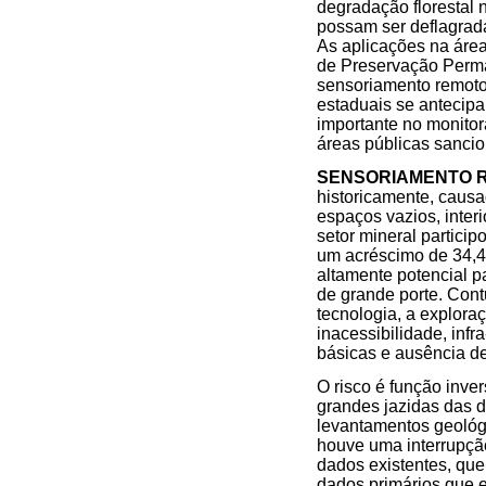
degradação florestal 
possam ser deflagrad
As aplicações na áre
de Preservação Perma
sensoriamento remoto 
estaduais se antecipa
importante no monitor
áreas públicas sancio
SENSORIAMENTO 
historicamente, causa
espaços vazios, inter
setor mineral partici
um acréscimo de 34,4%
altamente potencial p
de grande porte. Cont
tecnologia, a explora
inacessibilidade, infr
básicas e ausência de
O risco é função inve
grandes jazidas das 
levantamentos geológi
houve uma interrupçã
dados existentes, qu
dados primários que 