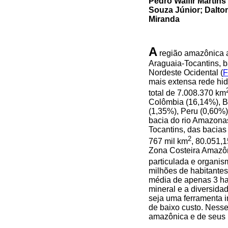
Pedro Walfir Martins
Souza Júnior; Dalto
Miranda
A
região amazônica a
Araguaia-Tocantins, b
Nordeste Ocidental (
F
mais extensa rede hid
total de 7.008.370 km
Colômbia (16,14%), B
(1,35%), Peru (0,60%)
bacia do rio Amazonas
Tocantins, das bacias
2
767 mil km
, 80.051,
Zona Costeira Amazôni
particulada e organi
milhões de habitante
média de apenas 3 ha
mineral e a diversid
seja uma ferramenta 
de baixo custo. Nesse
amazônica e de seus r