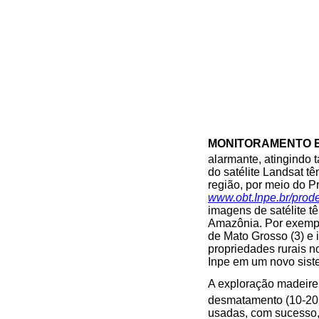
MONITORAMENTO 
alarmante, atingindo 
do satélite Landsat t
região, por meio do 
www.obt.Inpe.br/prod
imagens de satélite 
Amazônia. Por exem
de Mato Grosso (3) e
propriedades rurais n
Inpe em um novo sist
A exploração madeirei
desmatamento (10-20
usadas, com sucesso, 