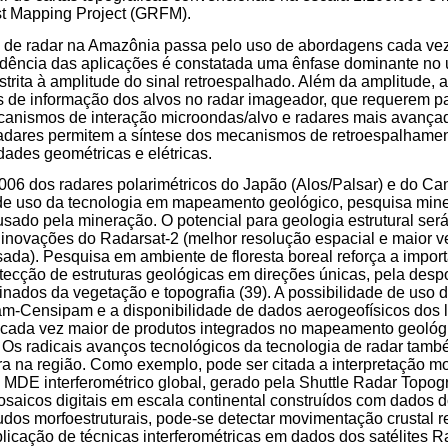
t Mapping Project (GRFM).
a de radar na Amazônia passa pelo uso de abordagens cada vez 
ndência das aplicações é constatada uma ênfase dominante no u
estrita à amplitude do sinal retroespalhado. Além da amplitude, 
s de informação dos alvos no radar imageador, que requerem pa
nismos de interação microondas/alvo e radares mais avançad
 radares permitem a síntese dos mecanismos de retroespalhamen
dades geométricas e elétricas.
06 dos radares polarimétricos do Japão (Alos/Palsar) e do Can
 de uso da tecnologia em mapeamento geológico, pesquisa mine
sado pela mineração. O potencial para geologia estrutural ser
 inovações do Radarsat-2 (melhor resolução espacial e maior ve
sada). Pesquisa em ambiente de floresta boreal reforça a impor
ecção de estruturas geológicas em direções únicas, pela despo
inados da vegetação e topografia (39). A possibilidade de uso 
vam-Censipam e a disponibilidade de dados aerogeofísicos dos
 cada vez maior de produtos integrados no mapeamento geológ
Os radicais avanços tecnológicos da tecnologia de radar també
era na região. Como exemplo, pode ser citada a interpretação mo
o MDE interferométrico global, gerado pela Shuttle Radar Topo
saicos digitais em escala continental construídos com dados 
os morfoestruturais, pode-se detectar movimentação crustal r
plicação de técnicas interferométricas em dados dos satélites R