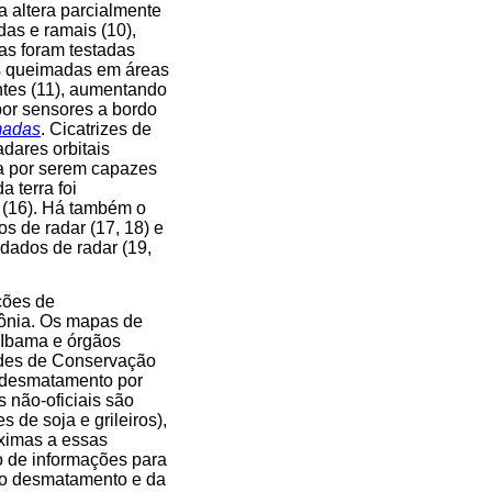
ra altera parcialmente
das e ramais (10),
as foram testadas
As queimadas em áreas
tes (11), aumentando
por sensores a bordo
madas
. Cicatrizes de
dares orbitais
a por serem capazes
 terra foi
 (16). Há também o
s de radar (17, 18) e
 dados de radar (19,
ções de
zônia. Os mapas de
 Ibama e órgãos
ades de Conservação
o desmatamento por
 não-oficiais são
 de soja e grileiros),
óximas a essas
o de informações para
 do desmatamento e da