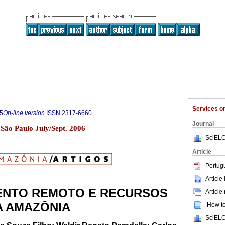
Services 
5
On-line version
ISSN
2317-6660
Journal
3 São Paulo July/Sept. 2006
SciELO
Article
Portug
Article
ENTO REMOTO E RECURSOS
Article
A AMAZÔNIA
How to 
SciELO