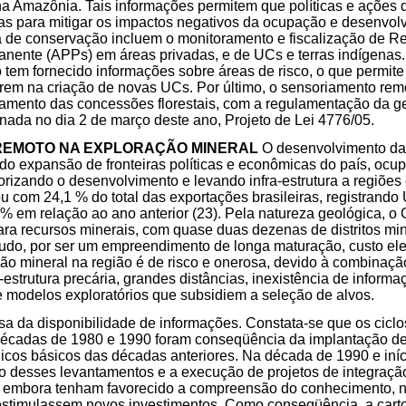
na Amazônia. Tais informações permitem que políticas e ações
as para mitigar os impactos negativos da ocupação e desenvol
a de conservação incluem o monitoramento e fiscalização de R
nente (APPs) em áreas privadas, e de UCs e terras indígenas.
tem fornecido informações sobre áreas de risco, o que permite
rem na criação de novas UCs. Por último, o sensoriamento rem
amento das concessões florestais, com a regulamentação da ge
nada no dia 2 de março deste ano, Projeto de Lei 4776/05.
REMOTO NA EXPLORAÇÃO MINERAL
O desenvolvimento da
do expansão de fronteiras políticas e econômicas do país, oc
iorizando o desenvolvimento e levando infra-estrutura a regiões
pou com 24,1 % do total das exportações brasileiras, registrand
 em relação ao ano anterior (23). Pela natureza geológica, o
ara recursos minerais, com quase duas dezenas de distritos mi
udo, por ser um empreendimento de longa maturação, custo ele
ção mineral na região é de risco e onerosa, devido à combinaçã
a-estrutura precária, grandes distâncias, inexistência de inform
 modelos exploratórios que subsidiem a seleção de alvos.
rsa da disponibilidade de informações. Constata-se que os cicl
décadas de 1980 e 1990 foram conseqüência da implantação d
cos básicos das décadas anteriores. Na década de 1990 e iníc
o desses levantamentos e a execução de projetos de integraçã
e embora tenham favorecido a compreensão do conhecimento, 
estimulassem novos investimentos. Como conseqüência, a carto