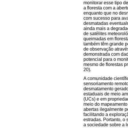
monitorar esse tipo de
a floresta com a abert
enquanto que no desm
com sucesso para ava
desmatadas eventualm
ainda mais a degradaç
de satélites meteorol
queimadas em floresta
também têm grande po
de observação através
demonstrada com dado
potencial para o moni
mesmo de florestas pri
20).
A comunidade científ
sensoriamento remoto 
desmatamento gerado
estaduais de meio a
(UCs) e em propriedad
meio do mapeamento de
abertas ilegalmente po
facilitando a explora
estradas. Portanto, o
a sociedade sobre a l