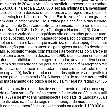
com menos de 20% da Amazônia brasileira apresentando conhe
:250.000 e, na escala 1:100.000, escala mínima para investiment
esse sentido, a decisão de se priorizar a aerogeofísica e o sen
os geológicos básicos do Projeto Exmin-Amazônia, um grande 
m 2000 o setor mineral, se justifica pela eficiência das tecnol
o de ambiente (25). Aerogeofísica e sensoriamento remoto são
 do Brasil (PGB) do Serviço Geológico Nacional (26). Grande 
al densa e variações topográficas são controladas por estrutura
vas do substrato. O radar imageador opera sob condições atmosf
ja, olhando para o lado, o que maximiza o realce topográfico, m
lhor opção para levantamentos geológicos na região desde o i
il e, posteriormente, com missões aeroportadas do Sarex e Int
liado com o advento, na década de 1990, dos recobrimentos orbit
aior disponibilidade de imagens de radar, uma experiência con
 tem sido consolidada no país. As aplicações têm adaptado técn
cterísticas do imageamento radar (imagens de amplitude) e enf
eoscopia (29), fusão de radar com dados ópticos e aerogeofísica 
is em pesquisa mineral (33). A integração de radar e aerogeofís
o mapeamento geológico e pesquisa mineral na região (34, 35,
robras na análise de dados de sensoriamento remoto como supo
s do rio Amazonas-Solimões remonta à década de 80, com a uti
il (37) e de imagens multiespectrais do satélite Landsat (38). 
am realizadas na década seguinte, empregando modelos digitai
ir de cartas topográficas convencionais na escala 1:100.000 e