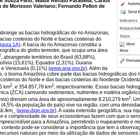
 e Souza Filho; Waldir Renato Paradella; Carlos
Automat
n de Morisson Valeriano; Fernando Pellon de
Send th
Indicators
Related lin
brange as bacias hidrográficas do rio Amazonas,
Share
acias costeiras do Norte e bacias costeiras do
igura 1A
). A bacia do rio Amazonas constitui a
More
rográfica do globo terrestre, que ocupa uma área
More
2
, abrangendo territórios do Brasil (63,88%),
Permali
olívia (15,61%), Equador (2,31%), Guiana
 e Venezuela (0,11%) (
www.ana.gov.br
). Além da
, o bioma Amazônia cobre parte das bacias hidrográficas dos r
 costeiras do Norte e das bacias costeiras do Nordeste Ocident
2
2
15 km
, e 354.857,78 km
, respectivamente. Essas bacias hidro
ca (ZCA) carreando sedimentos, nutrientes e matéria orgânica 
2
smos) drenam uma área de aproximadamente 8.210.279 km
. U
s (4,5% da população do país) vive na região, com uma densida
b./km_ (
www.ibge.gov.br
). A vasta extensão geográfica, sua riq
ade e complexidade de seus ecossistemas fazem com que o sen
imprescindível para a Amazônia, permitindo o mapeamento e mo
 contexto pode-se considerar a importância que tem a observa
ecursos naturais por meio da utilização de dados de sensores