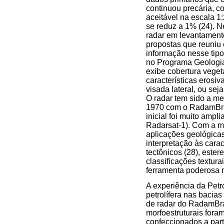
continuou precária, 
aceitável na escala 1
se reduz a 1% (24). N
radar em levantament
propostas que reuniu e
informação nesse tip
no Programa Geologia
exibe cobertura veget
características erosi
visada lateral, ou se
O radar tem sido a me
1970 com o RadamBras
inicial foi muito amp
Radarsat-1). Com a m
aplicações geológicas
interpretação às cara
tectônicos (28), ester
classificações textura
ferramenta poderosa n
A experiência da Pet
petrolífera nas bacia
de radar do RadamBras
morfoestruturais for
confeccionados a part