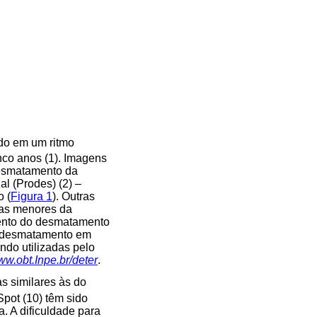
o em um ritmo
inco anos (1). Imagens
 desmatamento da
l (Prodes) (2) –
 (
Figura 1
). Outras
eas menores da
mento do desmatamento
o desmatamento em
ndo utilizadas pelo
w.obt.Inpe.br/deter
.
s similares às do
 Spot (10) têm sido
. A dificuldade para