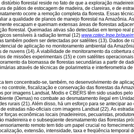
 distúrbio florestal reside no fato de que a exploração madeirei
ura de pátios de estocagem de madeira, de clareiras, e de estra
atamento ocorre a remoção completa da floresta. Essas técnic
liar a qualidade de planos de manejo florestal na Amazônia. 
ente escapam e queimam extensas áreas de florestas adjacen
ão florestal. Queimadas ativas são detectadas em tempo real 
ógicos sensíveis à radiação termal (12)
www.cptec.Inpe.br/quei
s também podem ser detectadas por satélites (13). Dados de ra
tencial de aplicação no monitoramento ambiental da Amazôni
 de nuvens (14). A viabilidade de monitoramento da cobertura da
s de missões experimentais (15) e com satélites operacionais
toramento da biomassa de florestas secundárias a partir de dado
márias através de técnicas de polarimetria e interferometria de
ica tem concentrado-se, também, no desenvolvimento de aplica
no controle, fiscalização e conservação das florestas da Ama
s por imagens Landsat, Modis e CBERS têm sido usados pelo
mbiente (Oemas) no combate ao desmatamento ilegal em Unid
es rurais (21). Além disso, há um esforço para se antecipar a
 estradas não-oficiais com imagens Landsat (22). As estradas
r forças econômicas locais (madeireiros, pecuaristas, produtores
ção madeireira e o subseqüente desmatamento das florestas pr
 sensoriamento remoto tem tido um papel crucial no forneciment
ocalização, extensão, intensidade, taxa e freqüência temporal