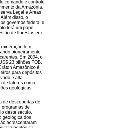
 de comando e controle
vimento da Amazônia.
eserva Legal e Áreas
 Além disso, o
 os governos federal e
oto terá um papel
stão de florestas em
 mineração tem,
upando pioneiramente
 carentes. Em 2004, o
o US$ 23 bilhões FOB,
 Cráton Amazônico é
neiros para depósitos
vado e alta
o de fatores como
ações geológicas
os de descobertas de
e programas de
io deste século,
o geológica dos
não acrescentaram
grafia geológica