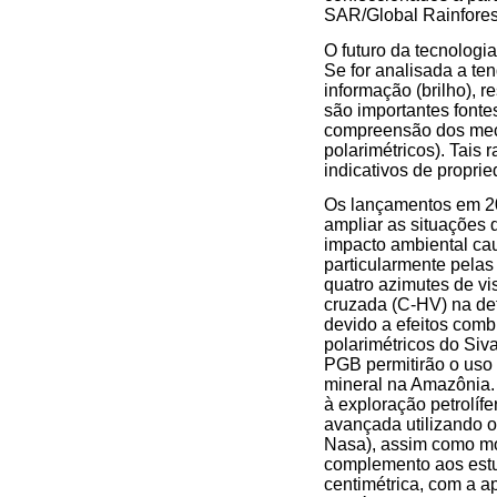
SAR/Global Rainfores
O futuro da tecnologi
Se for analisada a te
informação (brilho), r
são importantes fonte
compreensão dos meca
polarimétricos). Tais
indicativos de proprie
Os lançamentos em 20
ampliar as situações
impacto ambiental cau
particularmente pelas
quatro azimutes de vi
cruzada (C-HV) na det
devido a efeitos comb
polarimétricos do Si
PGB permitirão o uso
mineral na Amazônia. 
à exploração petrolíf
avançada utilizando 
Nasa), assim como mo
complemento aos estud
centimétrica, com a a