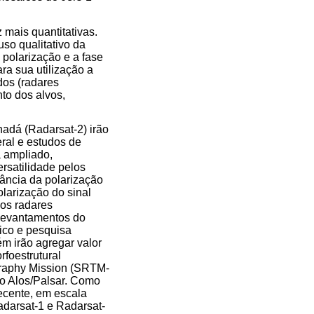
mais quantitativas.
so qualitativo da
a polarização e a fase
ra sua utilização a
os (radares
to dos alvos,
adá (Radarsat-2) irão
ral e estudos de
á ampliado,
rsatilidade pelos
tância da polarização
larização do sinal
dos radares
 levantamentos do
ico e pesquisa
m irão agregar valor
rfoestrutural
graphy Mission (SRTM-
do Alos/Palsar. Como
ecente, em escala
adarsat-1 e Radarsat-