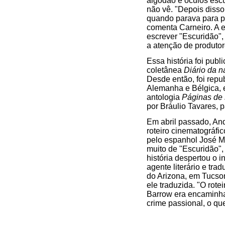
algodão e óculos esc
não vê. "Depois disso
quando parava para p
comenta Carneiro. A e
escrever "Escuridão",
a atenção de produto
Essa história foi publ
coletânea
Diário da n
Desde então, foi repu
Alemanha e Bélgica, e
antologia
Páginas de s
por Bráulio Tavares, 
Em abril passado, And
roteiro cinematográf
pelo espanhol José M
muito de "Escuridão",
história despertou o 
agente literário e tr
do Arizona, em Tucson
ele traduzida. "O rote
Barrow era encaminha
crime passional, o qu