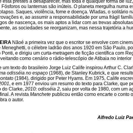
e está prestes a desaparecer, mas toda e qualquer forma de luz,
. Fósforos ou lanternas são inúteis. O planeta mergulha numa e
colapso. Saques, violência, fome e doença. Wladas, o solitário
rovações e, ao assumir a responsabilidade por uma frágil famíli
os de nascença, os mais aptos a lidar com as trevas absoluta
mente, as sociedades se reorganizam, mas nessa trajetória a 
EIRA
Nãoé a primeira vez que o escritor se envolve com cinema
re Meneghetti, o célebre ladrão dos anos 1920 em São Paulo, 
o Ponti, e dirigiu um curta-metragem de ficção científica com Re
eitando como cenário o rádio-telescópio de Atibaia no interior 
 um texto do brasileiro Jorge Luiz Calife inspirou Arthur C. Cl
ma odisséia no espaço
(1968), de Stanley Kubrick, e que result
ontato
(1984), dirigido por Peter Hyams. Em 1975, Calife escre
2001
, e em 1977 enviou um resumo do texto para Clarke, que p
ro do Clarke,
2010: odisséia 2
, saiu por volta de 1980, com um 
inal. A revista
Manchete
publicou então como encarte o conto or
bra o autor.
Alfredo Luiz Pa