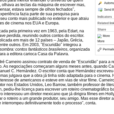
uros para melhor entender o universo de quem
Automat
, olhava as teclas da máquina de escrever mas,
ensar, estava sempre de olhos fechados",
Send th
xperiência fazia parte de sua pesquisa para
Indicators
 seu conto mais publicado no exterior e que atraiu
res de cinema nos EUA e Europa.
Related lin
Share
icada pela primeira vez em 1963, pela Edart, na
ave perdida
, reunindo outros contos do escritor.
More
blicada em mais de 12 países – Japão, Grécia,
More
ntre outros. Em 2003, "Escuridão" integrou a
ombra: contos fantásticos brasileiros
, organizada
Permali
para a editora carioca Casa da Palavra.
ré Carneiro assinou contrato de venda de "Escuridão" para a 
ico. As negociações começaram alguns meses antes, quando Car
anuel C. Hernández. O escritor conta que Hernández escreveu
 mas julgava que a obra já tinha sido adaptada para o cinema. 
interesse de americanos e esteve em vias de virar filme. Carnei
adutor nos Estados Unidos, Leo Barrow, também professor de lite
, pediu-lhe licença para escrever um roteiro cinematográfico ba
iro interessou um diretor mexicano que já dirigira filmes em Hol
r o roteiro a um grande produtor, seu amigo. Mas esse direto
e interrompeu definitivamente todo o processo", conta.