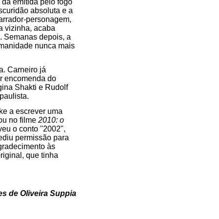
 da emitida pelo fogo
scuridão absoluta e a
 narrador-personagem,
a vizinha, acaba
s. Semanas depois, a
humanidade nunca mais
. Carneiro já
por encomenda do
gina Shakti e Rudolf
paulista.
arke a escrever uma
ou no filme
2010: o
veu o conto "2002",
ediu permissão para
agradecimento às
iginal, que tinha
es de Oliveira Suppia