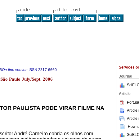
Services 
5
On-line version
ISSN
2317-6660
Journal
3 São Paulo July/Sept. 2006
SciELO
Article
Portug
TOR PAULISTA PODE VIRAR FILME NA
Article
Article
How to 
escritor André Carneiro cobria os olhos com
SciELO