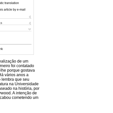
ic translation
is article by e-mail
ks
nk
realização de um
neiro foi contatado
-lhe porque gostava
Há vários anos a
ro lembra que seu
ratura na Universidade
seado na história, por
lywood. A intenção de
r acabou cometendo um