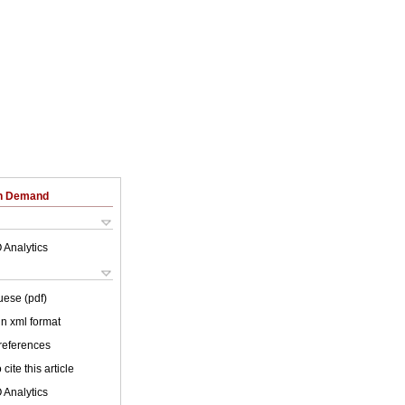
on Demand
 Analytics
uese (pdf)
 in xml format
 references
cite this article
 Analytics