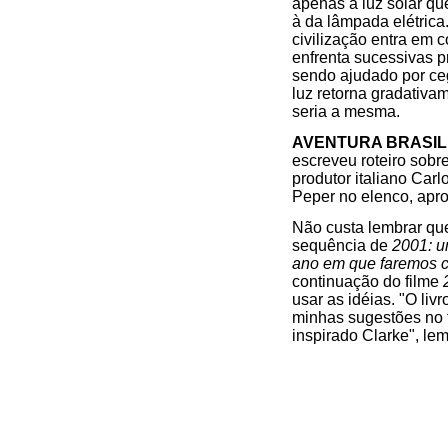
apenas a luz solar qu
à da lâmpada elétrica
civilização entra em 
enfrenta sucessivas p
sendo ajudado por ceg
luz retorna gradativa
seria a mesma.
AVENTURA BRASIL
escreveu roteiro sob
produtor italiano Carl
Peper no elenco, aprov
Não custa lembrar que
sequência de
2001: u
ano em que faremos c
continuação do filme
usar as idéias. "O liv
minhas sugestões no f
inspirado Clarke", lem