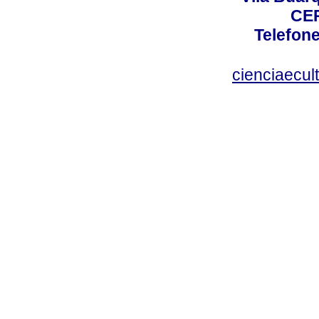
CEP
Telefone
cienciaecul