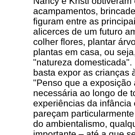
Nancy e Kristi obtivera
acampamentos, brincadei
figuram entre as principa
alicerces de um futuro a
colher flores, plantar ár
plantas em casa, ou seja
"natureza domesticada".
basta expor as crianças 
"Penso que a exposição 
necessária ao longo de t
experiências da infânci
pareçam particularmente
do ambientalismo, qualq
importante – até a que se