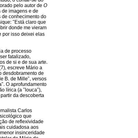
borado pelo autor de
O
s de imagens e de
is de conhecimento do
ique: "Está claro que
obrir donde me vieram
por isso deixei elas
ia de processo
ser fatalizado,
s de si e de sua arte.
7), escreve Mário a
mo desdobramento de
e B. de Mille", versos
va". O aprofundamento
 lírica (a "louca"),
partir da descoberta
rnalista Carlos
sicológico que
ção de reflexividade
mais cuidadosa aos
 menor insinceridade