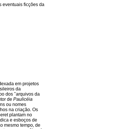
s eventuais ficções da
dexada em projetos
ileiros da
po dos "arquivos da
utor de
Paulicéia
ovens ou nomes
hos na criação. Os
heret plantam no
údica e esboços de
 ao mesmo tempo, de