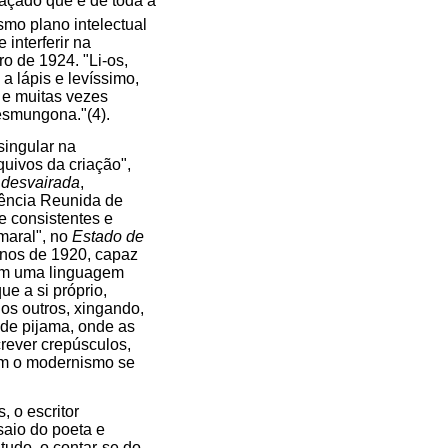
açado que é de toda a
smo plano intelectual
 interferir na
o de 1924. "Li-os,
 a lápis e levíssimo,
 e muitas vezes
esmungona."(4).
singular na
quivos da criação",
 desvairada
,
dência Reunida de
e consistentes e
Amaral", no
Estado de
 anos de 1920, capaz
o em uma linguagem
ue a si próprio,
os outros, xingando,
 de pijama, onde as
rever crepúsculos,
om o modernismo se
 o escritor
saio do poeta e
tudo, o contar-se do