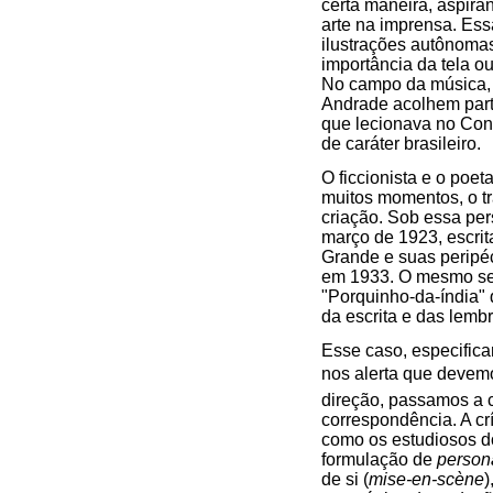
certa maneira, aspir
arte na imprensa. Ess
ilustrações autônoma
importância da tela o
No campo da música, 
Andrade acolhem partit
que lecionava no Con
de caráter brasileiro.
O ficcionista e o poet
muitos momentos, o trân
criação. Sob essa per
março de 1923, escrit
Grande e suas peripéc
em 1933. O mesmo se 
"Porquinho-da-índia" q
da escrita e das lemb
Esse caso, especifica
nos alerta que devemo
direção, passamos a 
correspondência. A cr
como os estudiosos do
formulação de
person
de si (
mise-en-scène
)