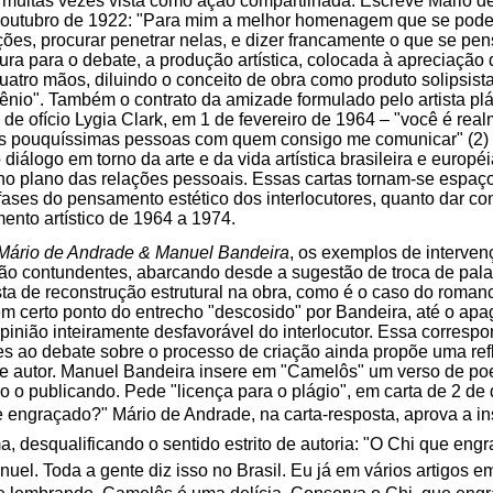
, muitas vezes vista como ação compartilhada. Escreve Mário 
outubro de 1922: "Para mim a melhor homenagem que se pode f
ações, procurar penetrar nelas, e dizer francamente o que se pen
ura para o debate, a produção artística, colocada à apreciação d
atro mãos, diluindo o conceito de obra como produto solipsis
ênio". Também o contrato da amizade formulado pelo artista plás
 de ofício Lygia Clark, em 1 de fevereiro de 1964 – "você é re
das pouquíssimas pessoas com quem consigo me comunicar" (2) 
diálogo em torno da arte e da vida artística brasileira e europé
o plano das relações pessoais. Essas cartas tornam-se espaç
 fases do pensamento estético dos interlocutores, quanto dar con
mento artístico de 1964 a 1974.
Mário de Andrade & Manuel Bandeira
, os exemplos de interve
 são contundentes, abarcando desde a sugestão de troca de pa
a de reconstrução estrutural na obra, como é o caso do roman
em certo ponto do entrecho "descosido" por Bandeira, até o ap
opinião inteiramente desfavorável do interlocutor. Essa correspo
es ao debate sobre o processo de criação ainda propõe uma ref
 de autor. Manuel Bandeira insere em "Camelôs" um verso de p
ão o publicando. Pede "licença para o plágio", em carta de 2 d
e engraçado?" Mário de Andrade, na carta-resposta, aprova a i
, desqualificando o sentido estrito de autoria: "O Chi que engra
uel. Toda a gente diz isso no Brasil. Eu já em vários artigos 