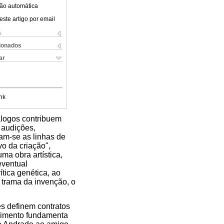
ão automática
este artigo por email
s
cionados
ar
nk
álogos contribuem
 audições,
uam-se as linhas de
vo da criação",
a obra artística,
eventual
ítica genética, ao
a trama da invenção, o
res definem contratos
lvimento fundamenta