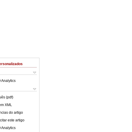
ersonalizados
 Analytics
uês (pdf)
 em XML
cias do artigo
itar este artigo
 Analytics