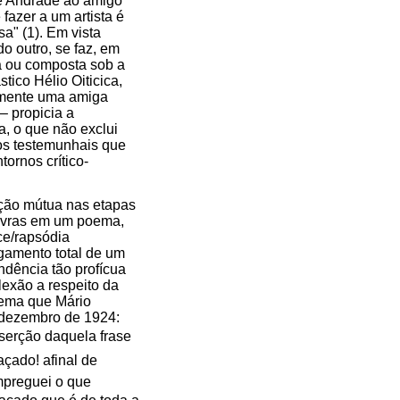
de Andrade ao amigo
azer a um artista é
sa" (1). Em vista
o outro, se faz, em
ta ou composta sob a
tico Hélio Oiticica,
almente uma amiga
– propicia a
ia, o que não exclui
os testemunhais que
tornos crítico-
nção mútua nas etapas
lavras em um poema,
ce/rapsódia
agamento total de um
ndência tão profícua
lexão a respeito da
oema que Mário
e dezembro de 1924:
nserção daquela frase
çado! afinal de
empreguei o que