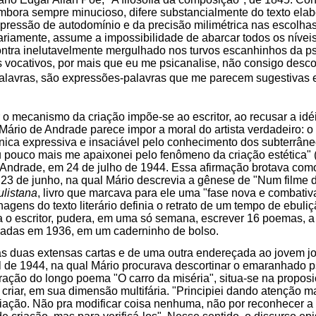
embora sempre minucioso, difere substancialmente do texto ela
expressão de autodomínio e da precisão milimétrica nas escolha
rariamente, assume a impossibilidade de abarcar todos os níve
ontra inelutavelmente mergulhado nos turvos escanhinhos da ps
os vocativos, por mais que eu me psicanalise, não consigo desc
palavras, são expressões-palavras que me parecem sugestivas e 
o mecanismo da criação impõe-se ao escritor, ao recusar a idé
Mário de Andrade parece impor a moral do artista verdadeiro: o 
nica expressiva e insaciável pelo conhecimento dos subterrâneo
 pouco mais me apaixonei pelo fenômeno da criação estética" (
ndrade, em 24 de julho de 1944. Essa afirmação brotava co
e 23 de junho, na qual Mário descrevia a gênese de "Num filme d
ulistana
, livro que marcava para ele uma "fase nova e combati
ens do texto literário definia o retrato de um tempo de ebulição
a o escritor, pudera, em uma só semana, escrever 16 poemas, a 
adas em 1936, em um caderninho de bolso.
s duas extensas cartas e de uma outra endereçada ao jovem jo
l de 1944, na qual Mário procurava descortinar o emaranhado p
ção do longo poema "O carro da miséria", situa-se na proposi
e criar, em sua dimensão multifária. "Principiei dando atenção 
iação. Não pra modificar coisa nenhuma, não por reconhecer a