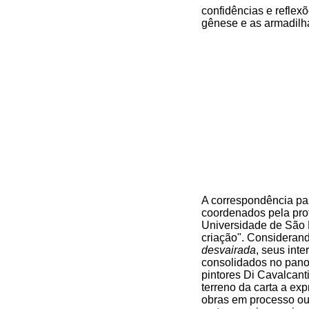
confidências e reflex
gênese e as armadilh
A correspondência pa
coordenados pela prof
Universidade de São 
criação". Considerand
desvairada
, seus inte
consolidados no panor
pintores Di Cavalcanti
terreno da carta a ex
obras em processo ou