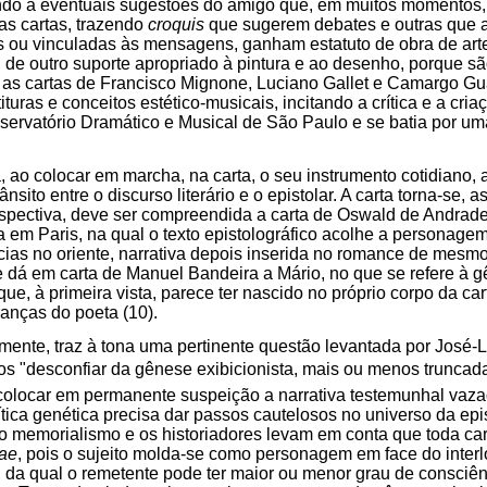
ando a eventuais sugestões do amigo que, em muitos momentos, 
as cartas, trazendo
croquis
que sugerem debates e outras que
s ou vinculadas às mensagens, ganham estatuto de obra de ar
u de outro suporte apropriado à pintura e ao desenho, porque 
as cartas de Francisco Mignone, Luciano Gallet e Camargo Gua
uras e conceitos estético-musicais, incitando a crítica e a cri
servatório Dramático e Musical de São Paulo e se batia por u
a, ao colocar em marcha, na carta, o seu instrumento cotidiano, 
sito entre o discurso literário e o epistolar. A carta torna-se, as
spectiva, deve ser compreendida a carta de Oswald de Andrade
a em Paris, na qual o texto epistolográfico acolhe a personage
ias no oriente, narrativa depois inserida no romance de mesm
dá em carta de Manuel Bandeira a Mário, no que se refere à
ue, à primeira vista, parece ter nascido no próprio corpo da car
ranças do poeta (10).
mente, traz à tona uma pertinente questão levantada por José-L
s "desconfiar da gênese exibicionista, mais ou menos trunca
colocar em permanente suspeição a narrativa testemunhal vaz
ítica genética precisa dar passos cautelosos no universo da epi
 memorialismo e os historiadores levam em conta que toda cart
ae
, pois o sujeito molda-se como personagem em face do interl
, da qual o remetente pode ter maior ou menor grau de consciên