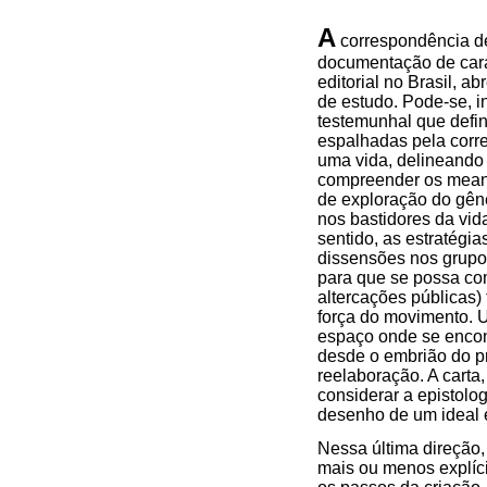
A
correspondência de 
documentação de cará
editorial no Brasil, a
de estudo. Pode-se, i
testemunhal que defin
espalhadas pela corre
uma vida, delineando 
compreender os meand
de exploração do gên
nos bastidores da vid
sentido, as estratégia
dissensões nos grupo
para que se possa com
altercações públicas)
força do movimento. Um
espaço onde se encont
desde o embrião do pr
reelaboração. A carta,
considerar a epistolog
desenho de um ideal 
Nessa última direção, 
mais ou menos explíci