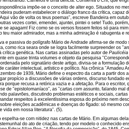
me lembrando. Camelôs é uma delícia. Conserva o Chi, que engr
respondência impõe-se o conceito de alter ego. Situados no me
andeira puderam estabelecer o diálogo franco da crítica, capaz de
qui vão de volta os teus poemas", escreve Bandeira em outubr
outras vezes cortei, emendei, ajuntei, pintei o sete! Tudo, porém,
te se apagam! Fiz como se os versos fossem feitos só para mim
 teu maior admirador, mas a minha admiração é rabugenta e r
va e passiva do polígrafo Mário de Andrade afirma-se de modo 
ira, como rica seara onde se logra facilmente surpreender os "ar
à crítica genética. Nas cartas assinadas pelo autor de
Paulicéia
nte em quase trinta volumes e objeto da pesquisa "Correspon
ordenada pelo signatário deste artigo, divisa-se a formulação d
de caráter intelectual, artístico e político. Na crônica "Amadeu 
zembro de 1939, Mário define o espectro da carta a partir dos
lugar propício a discussões de várias ordens, discurso fundad
a porque recusa a retórica vazia e a afetação. Para o escritor, q
e de "epistolomaníaco", as "cartas com assunto, falando mal d
ndo palavrões, discutindo problemas estéticos e sociais, cartas
mandar respeitos à excelentíssima esposa do próximo nem desc
sobre eleições acadêmicas e doenças do fígado: só mesmo c
vida em nossa literatura". (5).
 espelha-se com nitidez nas cartas de Mário. Em algumas delas,
stemunhal do ato de criação, tendo por modelo o conhecido en
ano Edgar Allan Poe, "A filosofia da composição", de 1845. Con