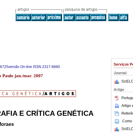
Serviços P
-6725
versão On-line
ISSN
2317-6660
Journal
ão Paulo jan./mar. 2007
SciELO
Artigo
Portug
Artigo
AFIA E CRÍTICA GENÉTICA
Referên
Como c
Moraes
SciELO