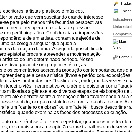
Traduç
escritores, artistas plásticos e músicos,
Enviar 
ter privado que vem suscitando grande interesse
Indicadore
bre-se para pelo menos três fecundas perspectivas
Links rela
nicialmente, recuperar na carta a expressão
e um perfil biográfico. Confidências e impressões
Compartilh
spondência de um artista, contam a trajetória de
Mais
uma psicologia singular que ajuda a
Mais
ros da criação da obra. A segunda possibilidade
ero epistolar procura apreender a movimentação
Permali
a artística de um determinado período. Nesse
s de divulgação de um projeto estético, as
s e os comentários acerca da produção contemporânea aos di
preender que a cena artística (livros e periódicos, exposições,
 tem raízes profundas nos "bastidores", onde, muitas vezes, sit
 terceiro viés interpretativo vê o gênero epistolar como "arqui
ram fixadas a gênese e as diversas etapas de elaboração de um
ojeto até o debate sobre a recepção crítica favorecendo a sua 
 nesse sentido, ocupa o estatuto de crônica da obra de arte. A cr
rafia um "canteiro de obras" ou um "ateliê", busca descortinar 
estético, quando examina as faces dos processos da criação.
tanto mais fértil será o terreno epistolar, quando os interlocuto
tos, nos quais a troca de opinião sobre trabalhos em desenvo