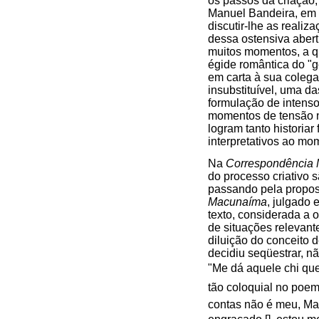
os passos da criação
Manuel Bandeira, em 
discutir-lhe as realiz
dessa ostensiva abert
muitos momentos, a qu
égide romântica do "g
em carta à sua colega
insubstituível, uma 
formulação de intenso 
momentos de tensão n
logram tanto historiar
interpretativos ao mo
Na
Correspondência 
do processo criativo
passando pela propost
Macunaíma
, julgado 
texto, considerada a 
de situações relevant
diluição do conceito
decidiu seqüestrar, n
"Me dá aquele chi qu
tão coloquial no poema
contas não é meu, Man