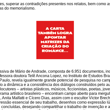
ões, superar as contradições presentes nos relatos, bem como a
as do memorialismo.
ssiva de Mário de Andrade, composta de 6.951 documentos, in
essora doutora Telê Ancona Lopez, no Instituto de Estudos Bras
Paulo, revela igualmente grande potencial de pesquisa no cam
o a dinâmica e a consistência dos diálogos construídos pelo a
rlocutores – artistas plásticos, músicos, ficcionistas, poetas, j
ama artístico brasileiro – encontram campo aberto para mergul
, Anita Malfatti e Cícero Dias, assim com o escultor Victor Brec
pressão essencial de seu trabalho, desenhos como expressão l
 concluídas, desejando compartilhar o trabalho de invenção e