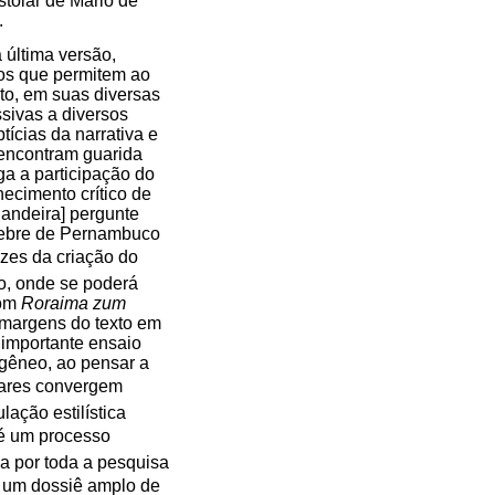
stolar de Mário de
.
 última versão,
os que permitem ao
to, em suas diversas
sivas a diversos
tícias da narrativa e
 encontram guarida
ga a participação do
ecimento crítico de
Bandeira] pergunte
élebre de Pernambuco
izes da criação do
o, onde se poderá
Vom
Roraima zum
margens do texto em
 importante ensaio
ogêneo, ao pensar a
lares convergem
ulação estilística
 é um processo
a por toda a pesquisa
 de um dossiê amplo de