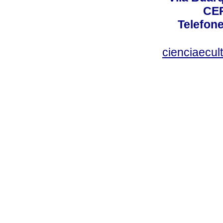
CEP
Telefone
cienciaecul