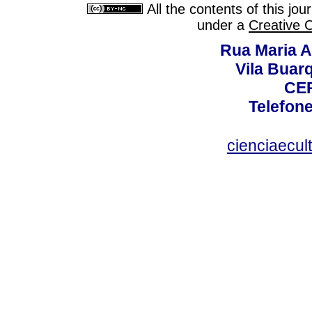
All the contents of this jo
under a
Creative 
Rua Maria A
Vila Buar
CEP
Telefone
cienciaecul