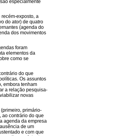
s são especialmente
 recém-exposto, a
o do ator) de quatro
vernantes (agenda do
agenda dos movimentos
gendas foram
nta elementos da
sobre como se
ontrário do que
olíticas. Os assuntos
to, embora tenham
ar a relação pesquisa-
iabilizar novas
primeiro, primário-
, ao contrário do que
e a agenda da empresa
 ausência de um
sustentado e com que