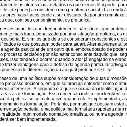
ustamente os atores mais afetados os que menos têm poder para
 elites de poder) a considere como problema social; d. a condiç
 atores mais fracos tende a ser obscurecida por um complexo 
ca que, com seu consentimento, os prejudica.
a desses aspectos que, frequentemente, não são os que perten
amente mais fraco, penalizado por uma situação-problema, os 
 decisória. E, sim, os que dela se consideram conscientes e es
ificados (e que possuam poder para atuar). Alternativamente, 
 a agenda particular de um outro que, embora dotado de poder 
o processo decisório por não estar consciente daquilo que, seg
sses. Isso tenderá a ocorrer quando o ator já engajado na elabo
de trazer vantagens para a defesa da agenda particular advoga
rocesso de diferenciação ou ao qual pretende se filiar.
racasso de uma política supõe a consideração de duas dimensões
 no processo decisório, em que se procura entender como o ato
 seus interesses. A segunda é a que se ocupa da identificação da
-à-vis às de formulação. Essa dimensão indica com freqüência
so da política só se materialize quando ela é implementada, a
momento da formulação. Portanto, por mais que possam estar 
ementação perfeita, uma política mal formulada (apoiada num 
realidade, num modelo normativo irrealista, ou numa agenda ir
derá ser bem implementada.