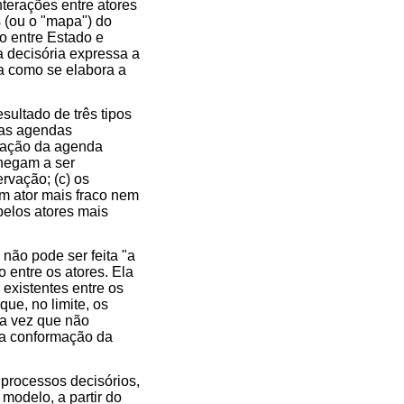
terações entre atores
 (ou o "mapa") do
o entre Estado e
 decisória expressa a
ra como se elabora a
sultado de três tipos
e as agendas
rmação da agenda
chegam a ser
ervação; (c) os
m ator mais fraco nem
pelos atores mais
 não pode ser feita "a
 entre os atores. Ela
 existentes entre os
ue, no limite, os
ma vez que não
 a conformação da
 processos decisórios,
 modelo, a partir do