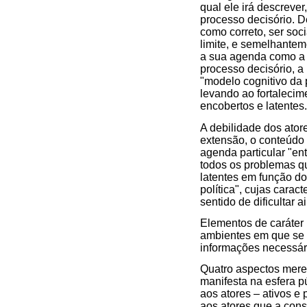
qual ele irá descrever
processo decisório. D
como correto, ser soc
limite, e semelhante
a sua agenda como a a
processo decisório, a 
"modelo cognitivo da p
levando ao fortalecime
encobertos e latentes.
A debilidade dos ator
extensão, o conteúdo 
agenda particular "en
todos os problemas qu
latentes em função do
política", cujas carac
sentido de dificultar 
Elementos de caráter 
ambientes em que se v
informações necessár
Quatro aspectos mere
manifesta na esfera p
aos atores – ativos e
aos atores que a con