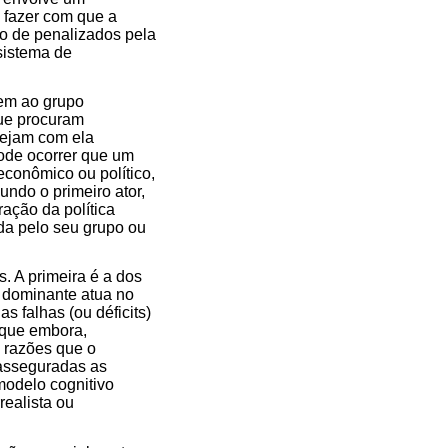
 fazer com que a
ão de penalizados pela
sistema de
cem ao grupo
que procuram
tejam com ela
pode ocorrer que um
econômico ou político,
undo o primeiro ator,
ração da política
da pelo seu grupo ou
. A primeira é a dos
r dominante atua no
s falhas (ou déficits)
 que embora,
s razões que o
asseguradas as
modelo cognitivo
realista ou