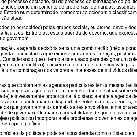
do processo decisório, ou do processo de formulação da políti
entendido como um conjunto de problemas, demandas, assunto
e Estado num determinado momento) selecionam e classificam
vão atuar.
dos (e percebidos) pelos grupos sociais, ou atores, envolvidos
ticulares. Entre elas, está a agenda de governo, que expressa
que governam.
mação, a agenda decisória seria uma combinação (média pond
agendas particulares (que expressam valores, crenças, posturas 
s. Considerando que o termo ator é usado para designar um colet
 geral não-monolítico), convém salientar que o mesmo vale par
m é uma combinação dos valores e interesses de indivíduos dif
as que conformam as agendas particulares têm a mesma facilid
ssim, impor aos que governam a necessidade de atuar sobre el
ade) é inversamente proporcional à distância entre a agenda 
m. Assim, quanto maior a disparidade entre as duas agendas, m
e os que governam e os demais atores envolvidos, e maior a e
de de governar). Ou maior a probabilidade de que o governo 
jeto político) ou incorporar a ela problemas provenientes da a
 seu apoio político.
o núcleo da política e pode ser considerada como o Estado em