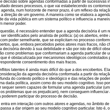
 decisão sobre agendas conformadas a partir de sucessivas in
ltado desses processos, o que vai estabelecendo os contornos
 agenda, num horizonte de menor prazo, é um reflexo da relaçã
 a direção de um governo. A maneira como se elabora a agenda
ade da vida pública em um sistema político e influencia a manei
m menor poder.
questão, é necessário entender que a agenda decisória é um re
ser identificados pelo analista de política: (a) os abertos, entr
es com poder semelhante, que se explicitam no processo confo
obertos, que, embora percebidos pelos atores mais fracos, não 
decisória devido à sua debilidade e são por isto de difícil obs
ssão como problemas que conformariam a agenda particular de u
 que é obstaculizada por mecanismos ideológicos controlados 
rrespondente consentimento dos mais fracos.
nflitos latentes é ainda mais difícil do que a dos encobertos. Ela
onsideração da agenda decisória conformada a partir da relação
funda do contexto político e ideológico e das relações de poder
uma dada política, assim como do seu modelo cognitivo. Isso porq
or sequer serem capazes de formular uma agenda particular (u
os problemas que os prejudicam), nem conseguem influenciar
 poderem participar do processo de decisão.
entra em interação com outros atores e agendas, no âmbito de
passa a dar origem ao seu modelo cognitivo particular. Isto é, o