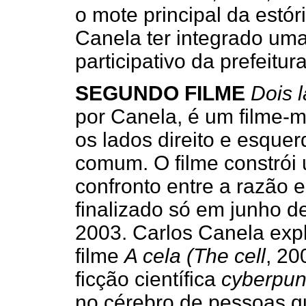
o mote principal da estó
Canela ter integrado um
participativo da prefeitur
SEGUNDO FILME
Dois 
por Canela, é um filme-m
os lados direito e esqu
comum. O filme constrói 
confronto entre a razão
finalizado só em junho de
2003. Carlos Canela expl
filme
A cela (The cell
, 20
ficção científica
cyberpu
no cérebro de pessoas q