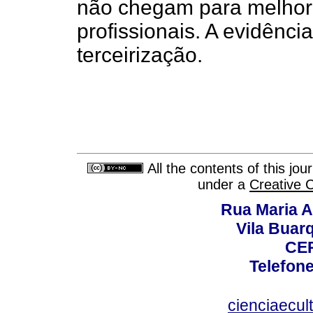
não chegam para melhor
profissionais. A evidênc
terceirização.
All the contents of this jo
under a
Creative 
Rua Maria A
Vila Buar
CEP
Telefone
cienciaecul